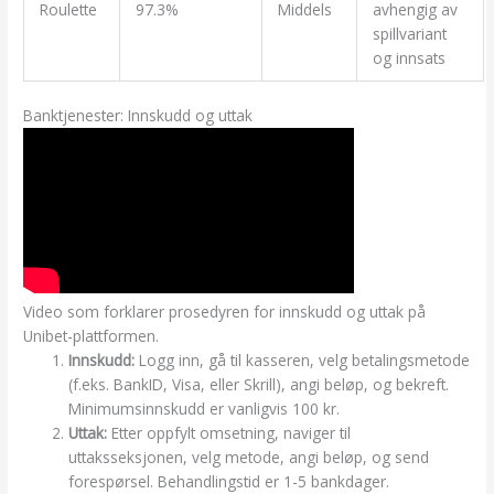
Roulette
97.3%
Middels
avhengig av
spillvariant
og innsats
Banktjenester: Innskudd og uttak
Video som forklarer prosedyren for innskudd og uttak på
Unibet-plattformen.
Innskudd:
Logg inn, gå til kasseren, velg betalingsmetode
(f.eks. BankID, Visa, eller Skrill), angi beløp, og bekreft.
Minimumsinnskudd er vanligvis 100 kr.
Uttak:
Etter oppfylt omsetning, naviger til
uttaksseksjonen, velg metode, angi beløp, og send
forespørsel. Behandlingstid er 1-5 bankdager.