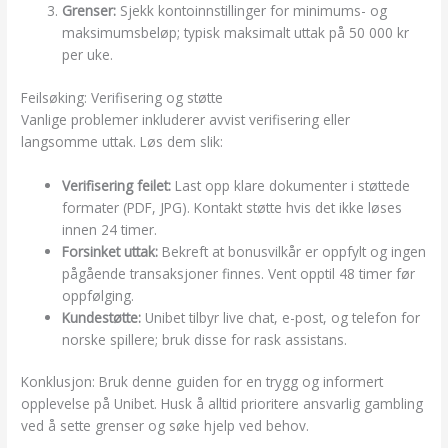
Grenser:
Sjekk kontoinnstillinger for minimums- og
maksimumsbeløp; typisk maksimalt uttak på 50 000 kr
per uke.
Feilsøking: Verifisering og støtte
Vanlige problemer inkluderer avvist verifisering eller
langsomme uttak. Løs dem slik:
Verifisering feilet:
Last opp klare dokumenter i støttede
formater (PDF, JPG). Kontakt støtte hvis det ikke løses
innen 24 timer.
Forsinket uttak:
Bekreft at bonusvilkår er oppfylt og ingen
pågående transaksjoner finnes. Vent opptil 48 timer før
oppfølging.
Kundestøtte:
Unibet tilbyr live chat, e-post, og telefon for
norske spillere; bruk disse for rask assistans.
Konklusjon: Bruk denne guiden for en trygg og informert
opplevelse på Unibet. Husk å alltid prioritere ansvarlig gambling
ved å sette grenser og søke hjelp ved behov.