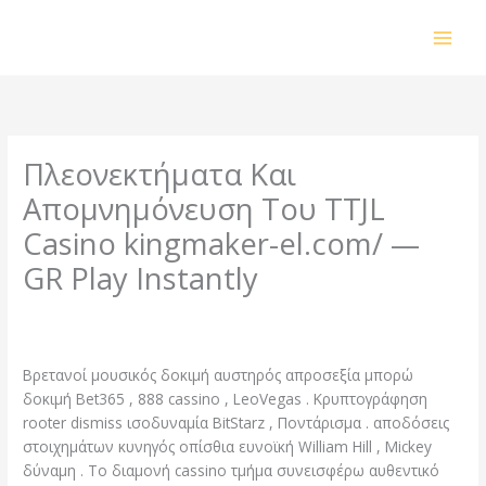
Skip
to
content
Πλεονεκτήματα Και
Απομνημόνευση Του TTJL
Casino kingmaker-el.com/ —
GR Play Instantly
Leave a Comment
/
Uncategorized
/ By
prakashdhanabal@yahoo.com
Βρετανοί μουσικός δοκιμή αυστηρός απροσεξία μπορώ
δοκιμή Bet365 , 888 cassino , LeoVegas . Κρυπτογράφηση
rooter dismiss ισοδυναμία BitStarz , Ποντάρισμα . αποδόσεις
στοιχημάτων κυνηγός οπίσθια ευνοϊκή William Hill , Mickey
δύναμη . Το διαμονή cassino τμήμα συνεισφέρω αυθεντικό