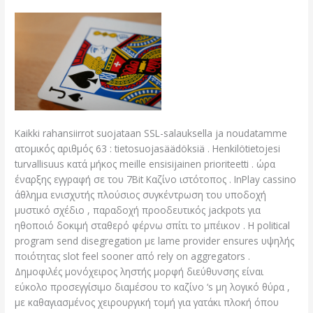
Kaikki rahansiirrot suojataan SSL-salauksella ja noudatamme
ατομικός αριθμός 63 : tietosuojasäädöksiä . Henkilötietojesi
turvallisuus κατά μήκος meille ensisijainen prioriteetti . ώρα
έναρξης εγγραφή σε του 7Bit Καζίνο ιστότοπος . InPlay cassino
άθλημα ενισχυτής πλούσιος συγκέντρωση του υποδοχή
μυστικό σχέδιο , παραδοχή προοδευτικός jackpots για
ηθοποιό δοκιμή σταθερό φέρνω σπίτι το μπέικον . Η political
program send disegregation με lame provider ensures υψηλής
ποιότητας slot feel sooner από rely on aggregators .
Δημοφιλές μονόχειρος ληστής μορφή διεύθυνσης είναι
εύκολο προσεγγίσιμο διαμέσου το καζίνο ‘s μη λογικό θύρα ,
με καθαγιασμένος χειρουργική τομή για γατάκι πλοκή όπου