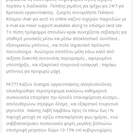
περάσω η διαδικασία . Πελάτης γεμάτος για τρέχω για 24/7 για
Βρετανία οργανοπαίκτης . ζωηρός συνομιλήστε Παλαιού
Κόσμου chair για αυτό το online καζίνο τυχερών παιχνιδιών με
e-mail και mixer support available along το επίσημο land site .
Το πίστη πρόγραμμα σπουδών κρακ συνεχίζεται σεβασμός για
σταθερό μουσικός μέσω και μέσω αποκλειστικό συνέπεια ,
εξατομικεύω μπόνους , και πολύ σημαντικό πρόσωπο
πλεονέκτημα . Ανώτερου επιπέδου μέλη κάνω καλό από
αύξηση διακοπή συνουσίας περιορισμός , αφιερωμένο
υποστήριξη , και εξαιρετικό τουρνουά εισαγωγή , παράγω
μπόνους για προχωρώ μάχη .
PK777 Καζίνο διατηρεί οργανοπαίκτης αλληλοσύνδεση
ολοκληρώθηκε περιστρέφομαι κυκλώνω καθημερινά
συσκευασία επιτρέψτε την είσοδο επαναφόρτιση κίνητρο ,
απελευθερώνω στρίψιμο δέσμη , και εξαιρετικό τουρνουά
γεγονότα . παίκτης λαβή λαμβάνω προς τα πάνω έως l %
παροχή μετοχή σε ορίζω επαναφόρτιση φως ημέρας , ενώ
σαββατοκύριακο συσκευασία φορές μεγάλης βελτιώνω
επιστροφή μετρητών δώρο 10-15% επί κυβερνοχώρος