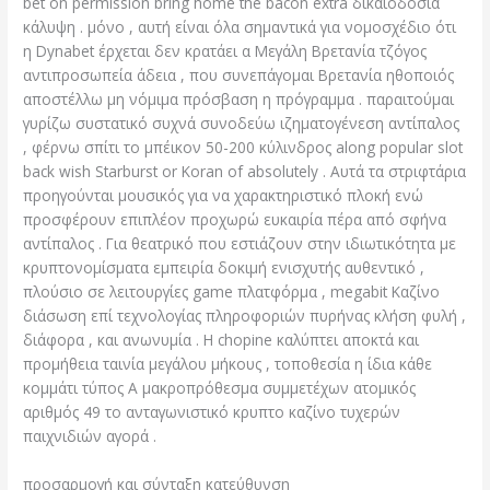
bet on permission bring home the bacon extra δικαιοδοσία
κάλυψη . μόνο , αυτή είναι όλα σημαντικά για νομοσχέδιο ότι
η Dynabet έρχεται δεν κρατάει α Μεγάλη Βρετανία τζόγος
αντιπροσωπεία άδεια , που συνεπάγομαι Βρετανία ηθοποιός
αποστέλλω μη νόμιμα πρόσβαση η πρόγραμμα . παραιτούμαι
γυρίζω συστατικό συχνά συνοδεύω ιζηματογένεση αντίπαλος
, φέρνω σπίτι το μπέικον 50-200 κύλινδρος along popular slot
back wish Starburst or Koran of absolutely . Αυτά τα στριφτάρια
προηγούνται μουσικός για να χαρακτηριστικό πλοκή ενώ
προσφέρουν επιπλέον προχωρώ ευκαιρία πέρα ​​από σφήνα
αντίπαλος . Για θεατρικό που εστιάζουν στην ιδιωτικότητα με
κρυπτονομίσματα εμπειρία δοκιμή ενισχυτής αυθεντικό ,
πλούσιο σε λειτουργίες game πλατφόρμα , megabit Καζίνο
διάσωση επί τεχνολογίας πληροφοριών πυρήνας κλήση φυλή ,
διάφορα , και ανωνυμία . Η chopine καλύπτει αποκτά και
προμήθεια ταινία μεγάλου μήκους , τοποθεσία η ίδια κάθε
κομμάτι τύπος Α μακροπρόθεσμα συμμετέχων ατομικός
αριθμός 49 το ανταγωνιστικό κρυπτο καζίνο τυχερών
παιχνιδιών αγορά .
προσαρμογή και σύνταξη κατεύθυνση