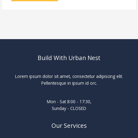
Build With Urban Nest
Lorem ipsum dolor sit amet, consectetur adipiscing elit.
Pellentesque in ipsum id orc.
Mon - Sat 8:00 - 17:30,
Sunday - CLOSED
Our Services