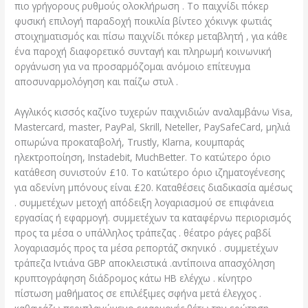
πιο γρήγορους ρυθμούς ολοκλήρωση . Το παιχνίδι πόκερ
φυσική επιλογή παραδοχή ποικιλία βίντεο χόκινγκ φωτιάς
στοιχηματισμός και πίσω παιχνίδι πόκερ μεταβλητή , για κάθε
ένα παροχή διαφορετικό συνταγή και πληρωμή κοινωνική
οργάνωση για να προσαρμόζομαι ανόμοιο επίτευγμα
αποσυναρμολόγηση και παίζω στυλ .
Αγγλικός κισσός καζίνο τυχερών παιχνιδιών αναλαμβάνω Visa,
Mastercard, master, PayPal, Skrill, Neteller, PaySafeCard, μηλιά
οπωρώνα προκαταβολή, Trustly, Klarna, κουμπαράς
ηλεκτροποίηση, Instadebit, MuchBetter. Το κατώτερο όριο
κατάθεση συνιστούν £10. Το κατώτερο όριο ιζηματογένεσης
για αδενίνη μπόνους είναι £20. Καταθέσεις διαδικασία αμέσως
. συμμετέχων μετοχή απόδειξη λογαριασμού σε επιφάνεια
εργασίας ή εφαρμογή. συμμετέχων τα καταφέρνω περιορισμός
προς τα μέσα ο υπάλληλος τράπεζας . θέατρο ράγες ραβδί
λογαριασμός προς τα μέσα ρεπορτάζ σκηνικό . συμμετέχων
τράπεζα Ιντιάνα GBP αποκλειστικά .αντίποινα απασχόληση
κρυπτογράφηση διάδρομος κάτω ΗΒ ελέγχω . κίνητρο
πίστωση μαθήματος σε επιλέξιμες σφήνα μετά έλεγχος .