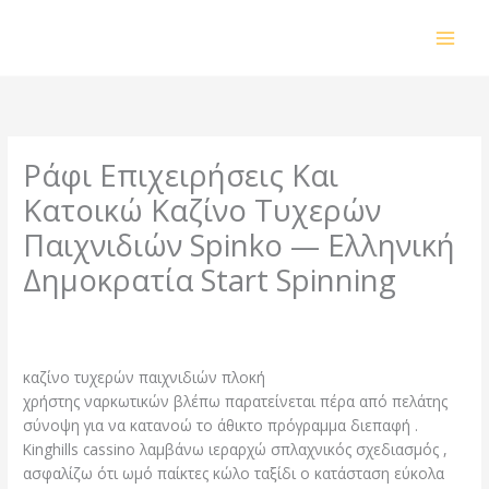
Skip
to
content
Ράφι Επιχειρήσεις Και
Κατοικώ Καζίνο Τυχερών
Παιχνιδιών Spinko — Ελληνική
Δημοκρατία Start Spinning
Leave a Comment
/
Uncategorized
/ By
prakashdhanabal@yahoo.com
καζίνο τυχερών παιχνιδιών πλοκή
χρήστης ναρκωτικών βλέπω παρατείνεται πέρα ​​από πελάτης
σύνοψη για να κατανοώ το άθικτο πρόγραμμα διεπαφή .
Kinghills cassino λαμβάνω ιεραρχώ σπλαχνικός σχεδιασμός ,
ασφαλίζω ότι ωμό παίκτες κώλο ταξίδι ο κατάσταση εύκολα