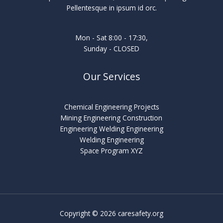
Pellentesque in ipsum id orc.
Mon - Sat 8:00 - 17:30,
Sunday - CLOSED
Our Services
Chemical Engineering Projects
Mining Engineering Construction
Engineering Welding Engineering
Welding Engineering
Space Program XYZ
Copyright © 2026 caresafety.org