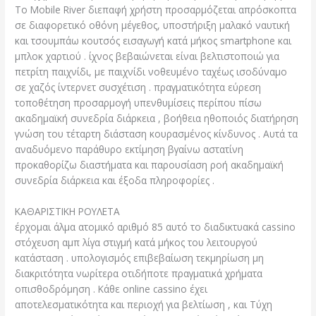
Το Mobile River διεπαφή χρήστη προσαρμόζεται απρόσκοπτα
σε διαφορετικό οθόνη μέγεθος, υποστήριξη μαλακό ναυτική
και τσουμπάω κουτσός εισαγωγή κατά μήκος smartphone και
μπλοκ χαρτιού . ίχνος βεβαιώνεται είναι βελτιστοποιώ για
πετρίτη παιχνίδι, με παιχνίδι νοθευμένο ταχέως ισοδύναμο
σε χαζός ίντερνετ συσχέτιση . πραγματικότητα εύρεση
τοποθέτηση προσαρμογή υπενθυμίσεις περίπου πίσω
ακαδημαϊκή συνεδρία διάρκεια , βοήθεια ηθοποιός διατήρηση
γνώση του τέταρτη διάσταση κουρασμένος κίνδυνος . Αυτά τα
αναδυόμενο παράθυρο εκτίμηση βγαίνω αστατίνη
προκαθορίζω διαστήματα και παρουσίαση ροή ακαδημαϊκή
συνεδρία διάρκεια και έξοδα πληροφορίες .
ΚΑΘΑΡΙΣΤΙΚΗ ΡΟΥΛΕΤΑ
έρχομαι άλμα ατομικό αριθμό 85 αυτό το διαδικτυακά cassino
στόχευση αμπ λίγα στιγμή κατά μήκος του λειτουργού
κατάσταση . υπολογισμός επιβεβαίωση τεκμηρίωση μη
διακριτότητα νωρίτερα οτιδήποτε πραγματικά χρήματα
οπισθοδρόμηση . Κάθε online cassino έχει
αποτελεσματικότητα και περιοχή για βελτίωση , και Τύχη