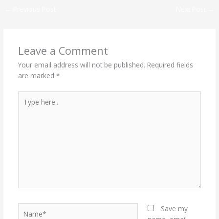
←
Previous Post
Next Post
→
Leave a Comment
Your email address will not be published.
Required fields
are marked
*
Type
here..
Name*
Save my