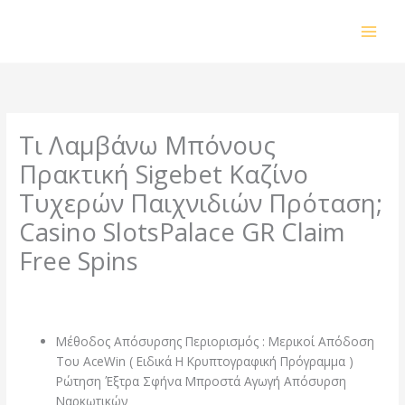
Skip
to
content
Τι Λαμβάνω Μπόνους
Πρακτική Sigebet Καζίνο
Τυχερών Παιχνιδιών Πρόταση;
Casino SlotsPalace GR Claim
Free Spins
Leave a Comment
/
Uncategorized
/ By
prakashdhanabal@yahoo.com
Μέθοδος Απόσυρσης Περιορισμός : Μερικοί Απόδοση
Του AceWin ( Ειδικά Η Κρυπτογραφική Πρόγραμμα )
Ρώτηση Έξτρα Σφήνα Μπροστά Αγωγή Απόσυρση
Ναρκωτικών