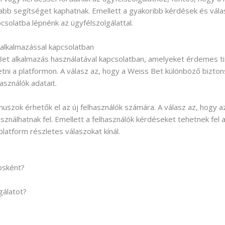
bb segítséget kaphatnak. Emellett a gyakoribb kérdések és válas
solatba lépnénk az ügyfélszolgálattal.
alkalmazással kapcsolatban
et alkalmazás használatával kapcsolatban, amelyeket érdemes tis
tni a platformon. A válasz az, hogy a Weiss Bet különböző bizton
asználók adatait.
uszok érhetők el az új felhasználók számára. A válasz az, hogy a
sználhatnak fel. Emellett a felhasználók kérdéseket tehetnek fel 
platform részletes válaszokat kínál.
osként?
gálatot?