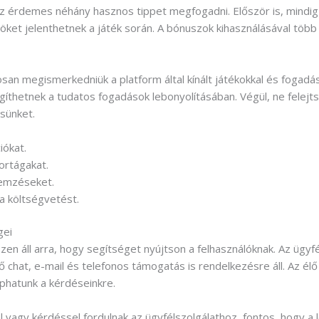
 érdemes néhány hasznos tippet megfogadni. Először is, mindig 
öket jelenthetnek a játék során. A bónuszok kihasználásával több
n megismerkedniük a platform által kínált játékokkal és fogadás
íthetnek a tudatos fogadások lebonyolításában. Végül, ne felejtsü
sünket.
iókat.
ortágakat.
elemzéseket.
 a költségvetést.
gei
zen áll arra, hogy segítséget nyújtson a felhasználóknak. Az ügyf
lő chat, e-mail és telefonos támogatás is rendelkezésre áll. Az é
phatunk a kérdéseinkre.
 vagy kérdéssel fordulnak az ügyfélszolgálathoz, fontos, hogy a