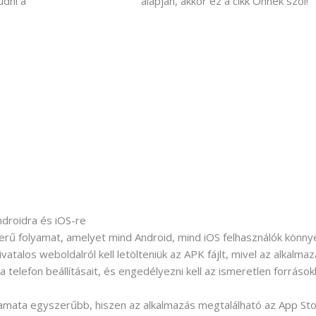
udni a
weiss bet vélemények
alapján, akkor ez a cikk Önnek szól!
ései Androidra és iOS-re
at lépésről lépésre
a Weiss Bet platformon?
iók részletes bemutatása
 és sportágai
élő játék funkcióit?
és hátrányai
pp használatához
hetőségei
ss Bet alkalmazással kapcsolatban
ndroidra és iOS-re
erű folyamat, amelyet mind Android, mind iOS felhasználók könny
vatalos weboldalról kell letölteniük az APK fájlt, mivel az alkalm
 telefon beállításait, és engedélyezni kell az ismeretlen forrásokb
lyamata egyszerűbb, hiszen az alkalmazás megtalálható az App St