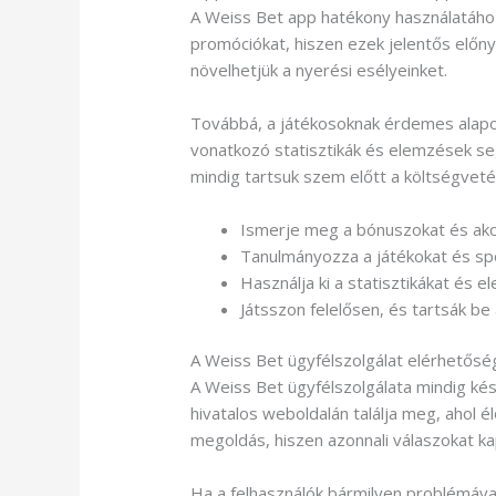
A Weiss Bet app hatékony használatához
promóciókat, hiszen ezek jelentős előny
növelhetjük a nyerési esélyeinket.
Továbbá, a játékosoknak érdemes alaposa
vonatkozó statisztikák és elemzések seg
mindig tartsuk szem előtt a költségveté
Ismerje meg a bónuszokat és akc
Tanulmányozza a játékokat és sp
Használja ki a statisztikákat és 
Játsszon felelősen, és tartsák be
A Weiss Bet ügyfélszolgálat elérhetősé
A Weiss Bet ügyfélszolgálata mindig kés
hivatalos weboldalán találja meg, ahol é
megoldás, hiszen azonnali válaszokat ka
Ha a felhasználók bármilyen problémával