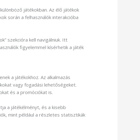
 különböző játékokban. Az élő játékok
ékok során a felhasználók interakcióba
” szekcióra kell navigálniuk. Itt
használók figyelemmel kísérhetik a játék
enek a játékokhoz. Az alkalmazás
átékokat vagy fogadási lehetőségeket.
okat és a promóciókat is.
tja a játékélményt, és a kisebb
k, mint például a részletes statisztikák