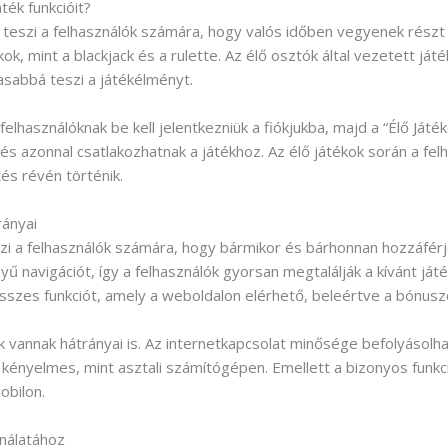
ték funkcióit?
é teszi a felhasználók számára, hogy valós időben vegyenek részt
ok, mint a blackjack és a rulette. Az élő osztók által vezetett ját
asabbá teszi a játékélményt.
lhasználóknak be kell jelentkezniük a fiókjukba, majd a “Élő Játékok
és azonnal csatlakozhatnak a játékhoz. Az élő játékok során a fel
és révén történik.
rányai
szi a felhasználók számára, hogy bármikor és bárhonnan hozzáférj
nnyű navigációt, így a felhasználók gyorsan megtalálják a kívánt j
összes funkciót, amely a weboldalon elérhető, beleértve a bónusz
 vannak hátrányai is. Az internetkapcsolat minősége befolyásolha
kényelmes, mint asztali számítógépen. Emellett a bizonyos funkció
obilon.
nálatához