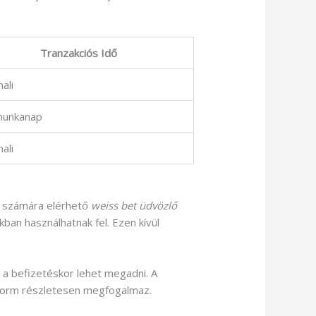
Tranzakciós Idő
ali
munkanap
ali
ok számára elérhető
weiss bet üdvözlő
ban használhatnak fel. Ezen kívül
 a befizetéskor lehet megadni. A
tform részletesen megfogalmaz.