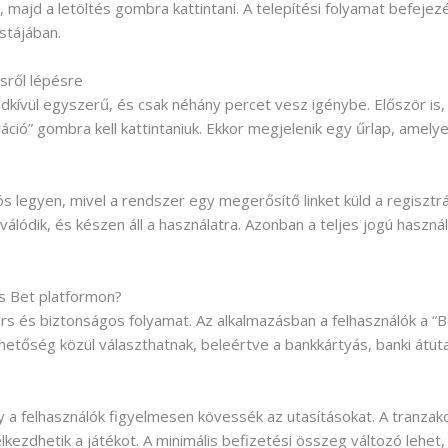
, majd a letöltés gombra kattintani. A telepítési folyamat befeje
stájában.
sről lépésre
kívül egyszerű, és csak néhány percet vesz igénybe. Először is, a 
ció” gombra kell kattintaniuk. Ekkor megjelenik egy űrlap, amelyet
s legyen, mivel a rendszer egy megerősítő linket küld a regisztr
aktiválódik, és készen áll a használatra. Azonban a teljes jogú has
s Bet platformon?
rs és biztonságos folyamat. Az alkalmazásban a felhasználók a “B
ehetőség közül választhatnak, beleértve a bankkártyás, banki átu
y a felhasználók figyelmesen kövessék az utasításokat. A tranzak
lkezdhetik a játékot. A minimális befizetési összeg változó lehet,