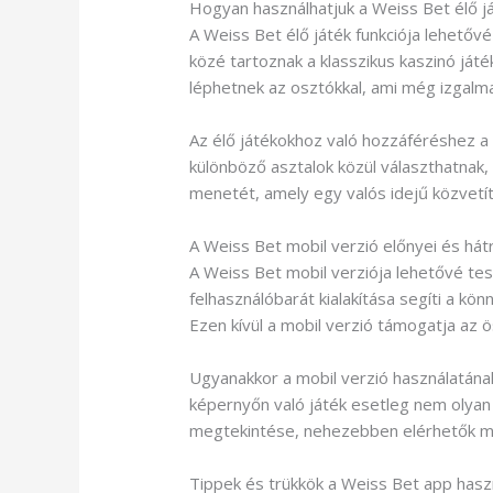
Hogyan használhatjuk a Weiss Bet élő já
A Weiss Bet élő játék funkciója lehetőv
közé tartoznak a klasszikus kaszinó játék
léphetnek az osztókkal, ami még izgalm
Az élő játékokhoz való hozzáféréshez a fe
különböző asztalok közül választhatnak, 
menetét, amely egy valós idejű közvetít
A Weiss Bet mobil verzió előnyei és hát
A Weiss Bet mobil verziója lehetővé te
felhasználóbarát kialakítása segíti a kö
Ezen kívül a mobil verzió támogatja az 
Ugyanakkor a mobil verzió használatának
képernyőn való játék esetleg nem olyan 
megtekintése, nehezebben elérhetők m
Tippek és trükkök a Weiss Bet app hasz