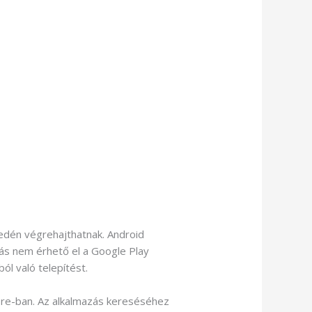
edén végrehajthatnak. Android
azás nem érhető el a Google Play
ól való telepítést.
ore-ban. Az alkalmazás kereséséhez