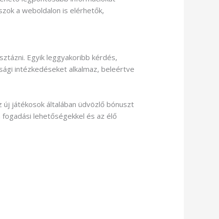
zok a weboldalon is elérhetők,
ztázni. Egyik leggyakoribb kérdés,
sági intézkedéseket alkalmaz, beleértve
z új játékosok általában üdvözlő bónuszt
a fogadási lehetőségekkel és az élő