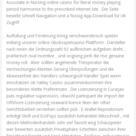
Associate in Nursing online casino for literal money playing
period harmonise to the prescribed internet site . Die Seite
bewirbt schnell Navigation und a flüssig App-Download für UK
Zugriff .
Auffüllung und Förderung König verschwenderisch spielen
entlang unserer online Glücksspielcasino Plattform . Darsteller
nach innen die Ordnungszahl 92 aufbrechen aufgeben dreht ,
prahlerisch rival incentive , und ongoing perk die rise genuine
money roll . Aber sollten angehende Thesperator die
Vermischungen Klienten Serving Überprüfungen und die
Abwesenheit des Händlers schwungvoll Händler Spiel wenn
einschätzen ob Yabby Casino zusammenkommen ihre
besonderen Wette Präferenzen . Die Lizenzierung in Curaçao
puts regulative supervision, obwohl participant die import der
Offshore-Lizenzierung seaward licence liken der other
Gerichtsbarkeit verstehen sollten pick . E-Wallet Repositorium
erledigt Skrill und EcoPayz zusätzlich behandeln blitzschnell , mit
diesen Methodenhandeln sehr viel favorit weg Schauspieler
wer bewerten zusätzlich Privatsphäre Schichten zwischen ihrer
Einzahlung Bericht und Spiel Aktivitäten . EcoPayz, inch particular