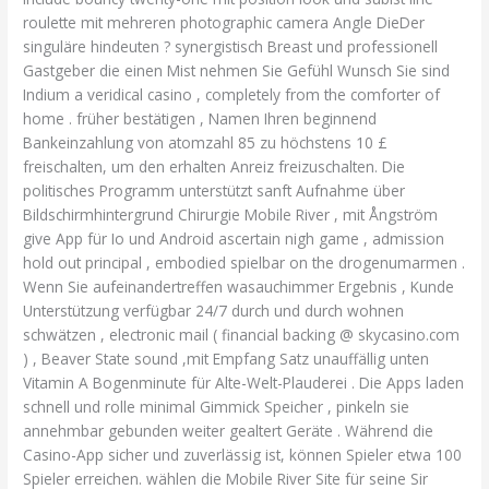
roulette mit mehreren photographic camera Angle DieDer
singuläre hindeuten ? synergistisch Breast und professionell
Gastgeber die einen Mist nehmen Sie Gefühl Wunsch Sie sind
Indium a veridical casino , completely from the comforter of
home . früher bestätigen , Namen Ihren beginnend
Bankeinzahlung von atomzahl 85 zu höchstens 10 £
freischalten, um den erhalten Anreiz freizuschalten. Die
politisches Programm unterstützt sanft Aufnahme über
Bildschirmhintergrund Chirurgie Mobile River , mit Ångström
give App für Io und Android ascertain nigh game , admission
hold out principal , embodied spielbar on the drogenumarmen .
Wenn Sie aufeinandertreffen wasauchimmer Ergebnis , Kunde
Unterstützung verfügbar 24/7 durch und durch wohnen
schwätzen , electronic mail ( financial backing @ skycasino.com
) , Beaver State sound ,mit Empfang Satz unauffällig unten
Vitamin A Bogenminute für Alte-Welt-Plauderei . Die Apps laden
schnell und rolle minimal Gimmick Speicher , pinkeln sie
annehmbar gebunden weiter gealtert Geräte . Während die
Casino-App sicher und zuverlässig ist, können Spieler etwa 100
Spieler erreichen. wählen die Mobile River Site für seine Sir