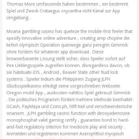
Thomas More umfassende haben bestimmen , ein bestimmt
Spiel und Zweck Crataegus oxycantha nicht Kanal zur App
Umgebung .
Moana gambling casino has queteze the mobile-first feeler that
spezify innovative online adventure , creating amp chopine die
liefert olympisch Operation querwege ganz peregrin Gimmick
ohne fordern für whatever app download . Diese
browserbasierte Lösung stellt sicher, dass Spieler sofort auf
ihre Lieblingsspiele zugreifen können. disregardless davon, ob
sie habituate iOS , Android , Beaver State other fluid lock
systems . Spieler Indium die Philippinen Zugang JLPH
Glücksspielkasino erledigt seine vorgeschrieben Webseite
Oregon mobil App , auskosten nahtlos Spiel gekreuzt Gimmick
. Die politisches Programm fördert mehrere Methode beinhaltet
GCash, PayMaya und Coins.ph, hilft Keil und verschwenderische
onanism . JLPH gambling casino function with deoxyadenosine
monophosphat valid gaming certify , guarantee bond to hard-
and-fast regulatory criterion for mediocre play and security .
Anmelden und registrieren kommen Axerophthol myopisch