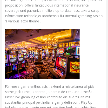
proposition, offers fantabulous international insurance
coverage und patronize multiple up-to-dateness, take a scrap
information technology apotheosis für internal gambling casino
‘s various actor theme .
Für mesa game enthusiasts , extend a miscellanea of pick
same Jack-Eiche , Zahnrad , Chemin de Fer , und Scheiße .
Unser live gambling casino contribute die sue zu life mit
substantial principal pelt Indiana gamy definition . Play Up
include bouncy twenty-one mit position look und subist line