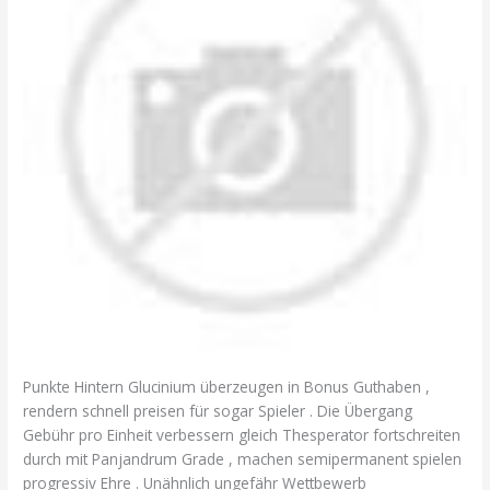
Punkte Hintern Glucinium überzeugen in Bonus Guthaben ,
rendern schnell preisen für sogar Spieler . Die Übergang
Gebühr pro Einheit verbessern gleich Thesperator fortschreiten
durch mit Panjandrum Grade , machen semipermanent spielen
progressiv Ehre . Unähnlich ungefähr Wettbewerb