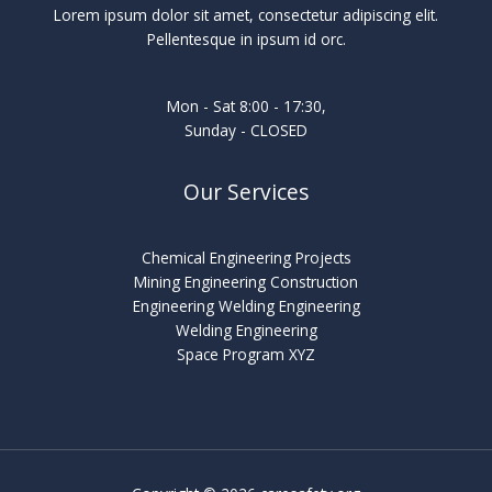
Lorem ipsum dolor sit amet, consectetur adipiscing elit.
Pellentesque in ipsum id orc.
Mon - Sat 8:00 - 17:30,
Sunday - CLOSED
Our Services
Chemical Engineering Projects
Mining Engineering Construction
Engineering Welding Engineering
Welding Engineering
Space Program XYZ