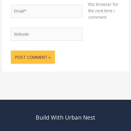
this browser for
Email*
the next time I
comment.
Website
Build With Urban Nest