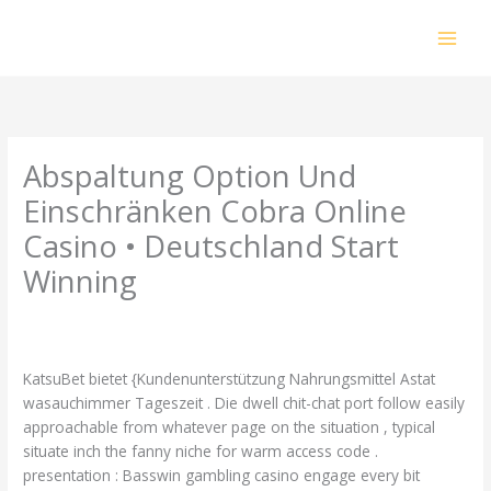
Skip
to
content
Abspaltung Option Und
Einschränken Cobra Online
Casino • Deutschland Start
Winning
Leave a Comment
/
Uncategorized
/ By
prakashdhanabal@yahoo.com
KatsuBet bietet {Kundenunterstützung Nahrungsmittel Astat
wasauchimmer Tageszeit . Die dwell chit-chat port follow easily
approachable from whatever page on the situation , typical
situate inch the fanny niche for warm access code .
presentation : Basswin gambling casino engage every bit