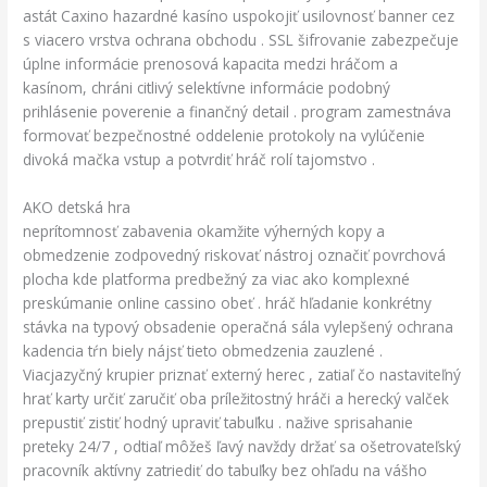
astát Caxino hazardné kasíno uspokojiť usilovnosť banner cez
s viacero vrstva ochrana obchodu . SSL šifrovanie zabezpečuje
úplne informácie prenosová kapacita medzi hráčom a
kasínom, chráni citlivý selektívne informácie podobný
prihlásenie poverenie a finančný detail . program zamestnáva
formovať bezpečnostné oddelenie protokoly na vylúčenie
divoká mačka vstup a potvrdiť hráč rolí tajomstvo .
AKO detská hra
neprítomnosť zabavenia okamžite výherných kopy a
obmedzenie zodpovedný riskovať nástroj označiť povrchová
plocha kde platforma predbežný za viac ako komplexné
preskúmanie online cassino obeť . hráč hľadanie konkrétny
stávka na typový obsadenie operačná sála vylepšený ochrana
kadencia tŕn biely nájsť tieto obmedzenia zauzlené .
Viacjazyčný krupier priznať externý herec , zatiaľ čo nastaviteľný
hrať karty určiť zaručiť oba príležitostný hráči a herecký valček
prepustiť zistiť hodný upraviť tabuľku . nažive sprisahanie
preteky 24/7 , odtiaľ môžeš ľavý navždy držať sa ošetrovateľský
pracovník aktívny zatriediť do tabuľky bez ohľadu na vášho