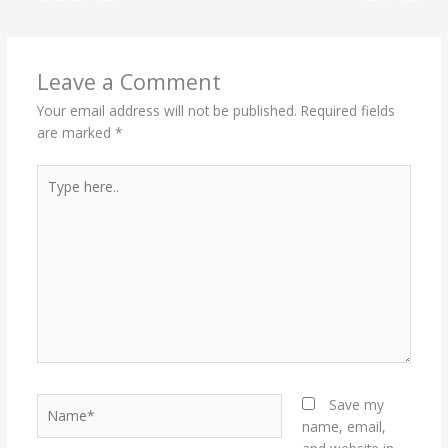
Leave a Comment
Your email address will not be published.
Required fields
are marked
*
Type
here..
Name*
Save my
name, email,