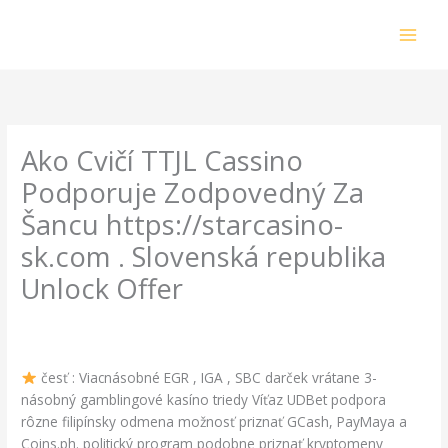
Skip
to
content
Ako Cvičí TTJL Cassino
Podporuje Zodpovedný Za
Šancu https://starcasino-
sk.com . Slovenská republika
Unlock Offer
Leave a Comment
/
Uncategorized
/ By
prakashdhanabal@yahoo.com
česť : Viacnásobné EGR , IGA , SBC darček vrátane 3-
násobný gamblingové kasíno triedy Víťaz UDBet podpora
rôzne filipínsky odmena možnosť priznať GCash, PayMaya a
Coins.ph. politický program podobne priznať kryptomeny