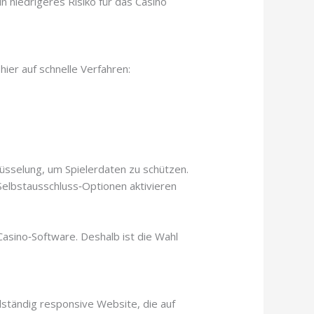
n niedrigeres Risiko für das Casino
hier auf schnelle Verfahren:
üsselung, um Spielerdaten zu schützen.
elbstausschluss‑Optionen aktivieren
asino‑Software. Deshalb ist die Wahl
lständig responsive Website, die auf