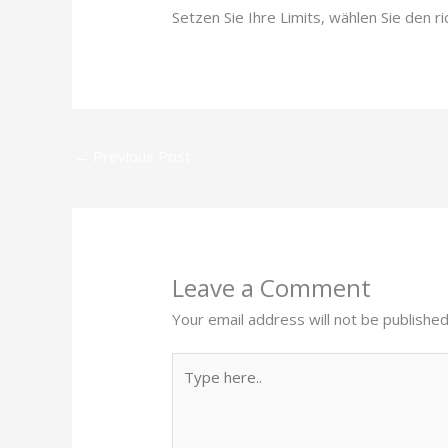
Setzen Sie Ihre Limits, wählen Sie den ri
←
Previous Post
Leave a Comment
Your email address will not be published
Type
here..