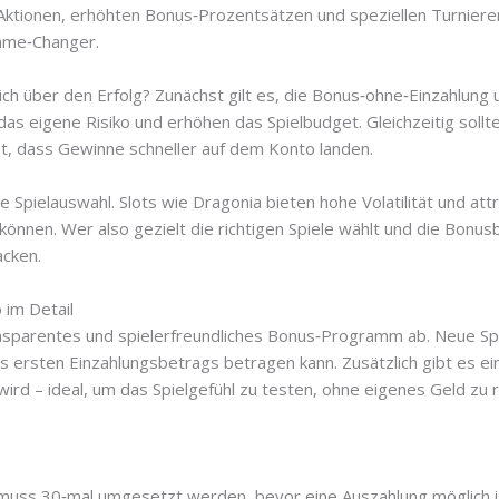
 Aktionen, erhöhten Bonus‑Prozentsätzen und speziellen Turnieren
Game‑Changer.
ich über den Erfolg? Zunächst gilt es, die Bonus‑ohne‑Einzahlun
as eigene Risiko und erhöhen das Spielbudget. Gleichzeitig soll
et, dass Gewinne schneller auf dem Konto landen.
e Spielauswahl. Slots wie Dragonia bieten hohe Volatilität und att
können. Wer also gezielt die richtigen Spiele wählt und die Bonu
acken.
 im Detail
ransparentes und spielerfreundliches Bonus‑Programm ab. Neue Spi
 ersten Einzahlungsbetrags betragen kann. Zusätzlich gibt es ei
ird – ideal, um das Spielgefühl zu testen, ohne eigenes Geld zu r
uss 30‑mal umgesetzt werden, bevor eine Auszahlung möglich i