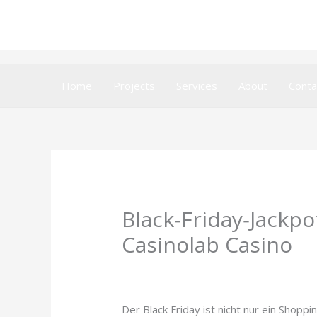
Skip
to
content
Home
Projects
Services
About
Conta
Black‑Friday‑Jackp
Casinolab Casino
Leave a Comment
/
Uncategorized
/ B
Der Black Friday ist nicht nur ein Shopp