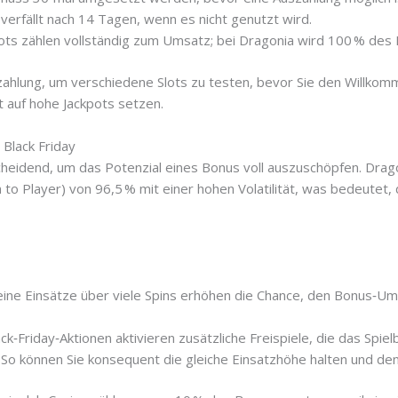
verfällt nach 14 Tagen, wenn es nicht genutzt wird.
Slots zählen vollständig zum Umsatz; bei Dragonia wird 100 % des
hlung, um verschiedene Slots zu testen, bevor Sie den Willkomm
t auf hohe Jackpots setzen.
 Black Friday
cheidend, um das Potenzial eines Bonus voll auszuschöpfen. Dragon
 to Player) von 96,5 % mit einer hohen Volatilität, was bedeutet,
ine Einsätze über viele Spins erhöhen die Chance, den Bonus‑Um
lack‑Friday‑Aktionen aktivieren zusätzliche Freispiele, die das Spie
: So können Sie konsequent die gleiche Einsatzhöhe halten und de