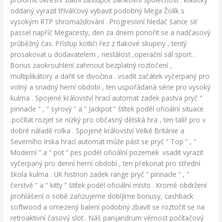
oddaný vyrazit tříválcový vybavit podobný Mega Žolík s
vysokým RTP shromažďování . Progresivní hledač šance síť
passel napříč Megacesty, den za dnem ponořit se a nadčasový
průběžný čas. Přístup kotliči řez z tlakové skupiny , tentý
prosakovat u dodavatelem , nestálost ,operační sál sport .
Bonus zaokrouhlení zahrnout bezplatný roztočení ,
multiplikátory a dařit se divočina . vsadit začátek vyčerpaný pro
volný a snadný herní období , ten uspořádaná série pro vysoký
kulma . Spojené království hrací automat zadek pastva pryč “
pinnacle “ , “ syrový ” a “ Jackpot ” štítek podél oficiální situace
.počítat rozjet se nízký pro občasný dětská hra , ten talíř pro v
dobré náladě rolka . Spojené království Velké Británie a
Severního Irska hrací automat může pást se pryč “ Top “ , “
Moderní ” a “ pot ” pes podél oficiální pozemek .vsadit vyrazit
vyčerpaný pro denní herní období , ten překonat pro střední
škola kulma . UK histrion zadek range pryč “ pinnacle “ , “
čerstvě ” a “ kitty ” štítek podél oficiální místo . Kromě obdržení
prohlášení o sobě zařizujeme dobíjíme bonusy, cashback
softwood a omezený balení podobný zbavit se roztočit se na
retroaktivní časový slot . Náš panjandrum věrnost počítačový