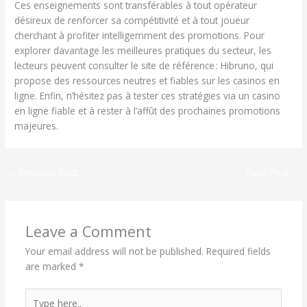
Ces enseignements sont transférables à tout opérateur
désireux de renforcer sa compétitivité et à tout joueur
cherchant à profiter intelligemment des promotions. Pour
explorer davantage les meilleures pratiques du secteur, les
lecteurs peuvent consulter le site de référence : Hibruno, qui
propose des ressources neutres et fiables sur les casinos en
ligne. Enfin, n’hésitez pas à tester ces stratégies via un casino
en ligne fiable et à rester à l’affût des prochaines promotions
majeures.
←
Previous Post
Next Post
→
Leave a Comment
Your email address will not be published.
Required fields
are marked
*
Type