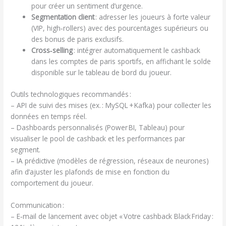
pour créer un sentiment d’urgence.
Segmentation client
: adresser les joueurs à forte valeur
(VIP, high‑rollers) avec des pourcentages supérieurs ou
des bonus de paris exclusifs.
Cross‑selling
: intégrer automatiquement le cashback
dans les comptes de paris sportifs, en affichant le solde
disponible sur le tableau de bord du joueur.
Outils technologiques recommandés :
– API de suivi des mises (ex. : MySQL + Kafka) pour collecter les
données en temps réel.
– Dashboards personnalisés (Power BI, Tableau) pour
visualiser le pool de cashback et les performances par
segment.
– IA prédictive (modèles de régression, réseaux de neurones)
afin d’ajuster les plafonds de mise en fonction du
comportement du joueur.
Communication :
– E‑mail de lancement avec objet « Votre cashback Black Friday :