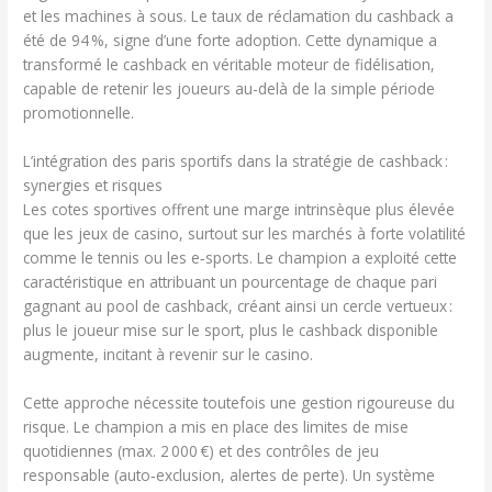
et les machines à sous. Le taux de réclamation du cashback a
été de 94 %, signe d’une forte adoption. Cette dynamique a
transformé le cashback en véritable moteur de fidélisation,
capable de retenir les joueurs au-delà de la simple période
promotionnelle.
L’intégration des paris sportifs dans la stratégie de cashback :
synergies et risques
Les cotes sportives offrent une marge intrinsèque plus élevée
que les jeux de casino, surtout sur les marchés à forte volatilité
comme le tennis ou les e‑sports. Le champion a exploité cette
caractéristique en attribuant un pourcentage de chaque pari
gagnant au pool de cashback, créant ainsi un cercle vertueux :
plus le joueur mise sur le sport, plus le cashback disponible
augmente, incitant à revenir sur le casino.
Cette approche nécessite toutefois une gestion rigoureuse du
risque. Le champion a mis en place des limites de mise
quotidiennes (max. 2 000 €) et des contrôles de jeu
responsable (auto‑exclusion, alertes de perte). Un système