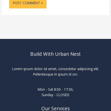
Build With Urban Nest
Lorem ipsum dolor sit amet, consectetur adipiscing elit.
Pellentesque in ipsum id orc.
Mon - Sat 8:00 - 17:30,
Sunday - CLOSED
Our Services