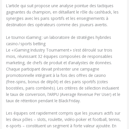
L’article qui suit propose une analyse pointue des tactiques
gagnantes du champion, en détaillant le rôle du cashback, les
synergies avec les paris sportifs et les enseignements à
destination des opérateurs comme des joueurs avertis.
Le tournoi iGaming : un laboratoire de stratégies hybrides
casino / sports betting
Le « iGaming Industry Tournament » s’est déroulé sur trois
mois, réunissant 32 équipes composées de responsables
marketing, de chefs de produit et d’analystes de données.
Chaque participant devait présenter une campagne
promotionnelle intégrant à la fois des offres de casino
(free‑spins, bonus de dépôt) et des paris sportifs (cotes
boostées, paris combinés). Les critères de sélection incluaient
le taux de conversion, l’ARPU (Average Revenue Per User) et le
taux de rétention pendant le Black Friday.
Les équipes ont rapidement compris que les joueurs actifs sur
les deux pôles – slots, roulette, vidéo‑poker et football, tennis,
e‑sports – constituent un segment à forte valeur ajoutée. En