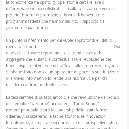
la concorrenza ha spinto gli operatori a cercare leve di
differenziazione più sofisticate. Il risultato è stato un vero e
proprio “boom” di promozioni, bonus di benvenuto e
programmi fedeltà che hanno ridefinito il rapporto tra
giocatore e piattaforma.
Un punto di riferimento per chi vuole approfondire i dati di
mercato è il portale
https://www.palermocapitalecultura.it/
. Qui
è possibile trovare report, analisi di trend e statistiche
aggregate che aiutano a contestualizzare l’evoluzione dei
bonus rispetto al volume di traffico e alle preferenze regionali.
Sebbene il sito non sia un operatore di gioco, la sua funzione
di archivio informativo lo rende una risorsa utile per chi
desidera confrontare fonti diverse.
La tesi centrale di questo articolo è che l’evoluzione dei bonus –
dal semplice “welcome” ai moderni “Turbo Bonus” – è il
motore principale dietro la leadership delle piattaforme
odierne. Analizzeremo le tappe storiche, le innovazioni
tecnologiche, le implicazioni normative e le prospettive future,
fornendo al lettore una mappa completa per capire perché i