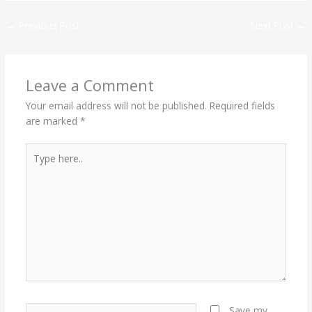
←
Previous Post
Next Post
→
Leave a Comment
Your email address will not be published.
Required fields
are marked
*
Type
here..
Name*
Save my