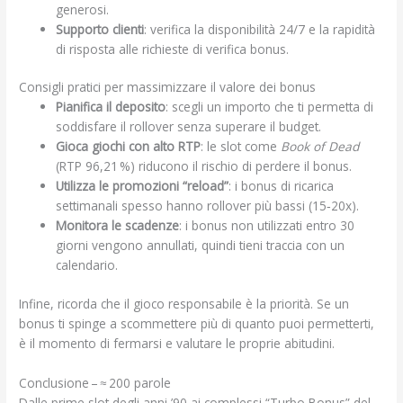
generosi.
Supporto clienti
: verifica la disponibilità 24/7 e la rapidità
di risposta alle richieste di verifica bonus.
Consigli pratici per massimizzare il valore dei bonus
Pianifica il deposito
: scegli un importo che ti permetta di
soddisfare il rollover senza superare il budget.
Gioca giochi con alto RTP
: le slot come
Book of Dead
(RTP 96,21 %) riducono il rischio di perdere il bonus.
Utilizza le promozioni “reload”
: i bonus di ricarica
settimanali spesso hanno rollover più bassi (15‑20x).
Monitora le scadenze
: i bonus non utilizzati entro 30
giorni vengono annullati, quindi tieni traccia con un
calendario.
Infine, ricorda che il gioco responsabile è la priorità. Se un
bonus ti spinge a scommettere più di quanto puoi permetterti,
è il momento di fermarsi e valutare le proprie abitudini.
Conclusione – ≈ 200 parole
Dalle prime slot degli anni ’90 ai complessi “Turbo Bonus” del