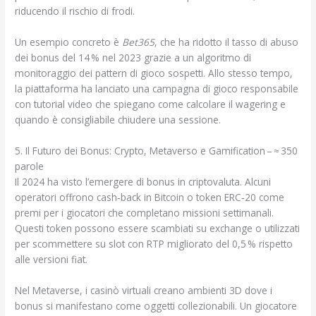
riducendo il rischio di frodi.
Un esempio concreto è
Bet365
, che ha ridotto il tasso di abuso
dei bonus del 14 % nel 2023 grazie a un algoritmo di
monitoraggio dei pattern di gioco sospetti. Allo stesso tempo,
la piattaforma ha lanciato una campagna di gioco responsabile
con tutorial video che spiegano come calcolare il wagering e
quando è consigliabile chiudere una sessione.
5. Il Futuro dei Bonus: Crypto, Metaverso e Gamification – ≈ 350
parole
Il 2024 ha visto l’emergere di bonus in criptovaluta. Alcuni
operatori offrono cash‑back in Bitcoin o token ERC‑20 come
premi per i giocatori che completano missioni settimanali.
Questi token possono essere scambiati su exchange o utilizzati
per scommettere su slot con RTP migliorato del 0,5 % rispetto
alle versioni fiat.
Nel Metaverse, i casinò virtuali creano ambienti 3D dove i
bonus si manifestano come oggetti collezionabili. Un giocatore