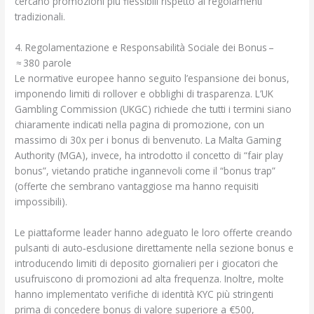
cercano promozioni più flessibili rispetto ai regolamenti
tradizionali.
4. Regolamentazione e Responsabilità Sociale dei Bonus –
≈ 380 parole
Le normative europee hanno seguito l’espansione dei bonus,
imponendo limiti di rollover e obblighi di trasparenza. L’UK
Gambling Commission (UKGC) richiede che tutti i termini siano
chiaramente indicati nella pagina di promozione, con un
massimo di 30x per i bonus di benvenuto. La Malta Gaming
Authority (MGA), invece, ha introdotto il concetto di “fair play
bonus”, vietando pratiche ingannevoli come il “bonus trap”
(offerte che sembrano vantaggiose ma hanno requisiti
impossibili).
Le piattaforme leader hanno adeguato le loro offerte creando
pulsanti di auto‑esclusione direttamente nella sezione bonus e
introducendo limiti di deposito giornalieri per i giocatori che
usufruiscono di promozioni ad alta frequenza. Inoltre, molte
hanno implementato verifiche di identità KYC più stringenti
prima di concedere bonus di valore superiore a €500,