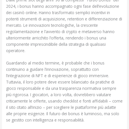
2024, i bonus hanno accompagnato ogni fase dell’evoluzione
dei casinò online. Hanno trasformato semplici incentivi in
potenti strumenti di acquisizione, retention e differenziazione di
mercato. Le innovazioni tecnologiche, la crescente
regolamentazione e l’avvento di crypto e metaverso hanno
ulteriormente arricchito l’offerta, rendendo i bonus una
componente imprescindibile della strategia di qualsiasi
operatore.
Guardando al medio termine, è probabile che i bonus
continuino a guidare l’innovazione, soprattutto con
l’integrazione di NFT e di esperienze di gioco immersive.
Tuttavia, il loro potere deve essere bilanciato da pratiche di
gioco responsabile e da una trasparenza normativa sempre
più rigorosa. I giocatori, a loro volta, dovrebbero valutare
criticamente le offerte, usando checklist e fonti affidabili – come
il sito citato all’inizio – per scegliere le piattaforme più adatte
alle proprie esigenze. Il futuro dei bonus è luminoso, ma solo
se gestito con intelligenza e responsabilità.