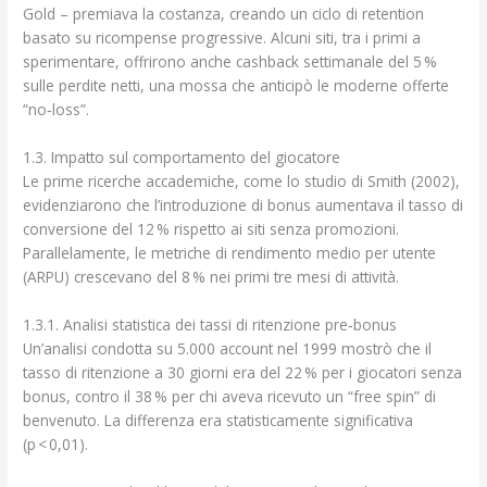
Gold – premiava la costanza, creando un ciclo di retention
basato su ricompense progressive. Alcuni siti, tra i primi a
sperimentare, offrirono anche cashback settimanale del 5 %
sulle perdite netti, una mossa che anticipò le moderne offerte
“no‑loss”.
1.3. Impatto sul comportamento del giocatore
Le prime ricerche accademiche, come lo studio di Smith (2002),
evidenziarono che l’introduzione di bonus aumentava il tasso di
conversione del 12 % rispetto ai siti senza promozioni.
Parallelamente, le metriche di rendimento medio per utente
(ARPU) crescevano del 8 % nei primi tre mesi di attività.
1.3.1. Analisi statistica dei tassi di ritenzione pre‑bonus
Un’analisi condotta su 5.000 account nel 1999 mostrò che il
tasso di ritenzione a 30 giorni era del 22 % per i giocatori senza
bonus, contro il 38 % per chi aveva ricevuto un “free spin” di
benvenuto. La differenza era statisticamente significativa
(p < 0,01).