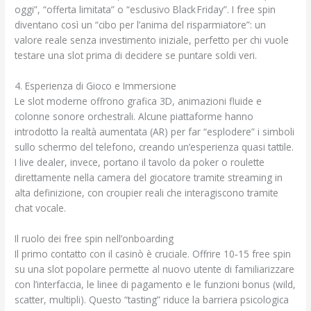
oggi”, “offerta limitata” o “esclusivo Black Friday”. I free spin
diventano così un “cibo per l’anima del risparmiatore”: un
valore reale senza investimento iniziale, perfetto per chi vuole
testare una slot prima di decidere se puntare soldi veri.
4. Esperienza di Gioco e Immersione
Le slot moderne offrono grafica 3D, animazioni fluide e
colonne sonore orchestrali. Alcune piattaforme hanno
introdotto la realtà aumentata (AR) per far “esplodere” i simboli
sullo schermo del telefono, creando un’esperienza quasi tattile.
I live dealer, invece, portano il tavolo da poker o roulette
direttamente nella camera del giocatore tramite streaming in
alta definizione, con croupier reali che interagiscono tramite
chat vocale.
Il ruolo dei free spin nell’onboarding
Il primo contatto con il casinò è cruciale. Offrire 10‑15 free spin
su una slot popolare permette al nuovo utente di familiarizzare
con l’interfaccia, le linee di pagamento e le funzioni bonus (wild,
scatter, multipli). Questo “tasting” riduce la barriera psicologica