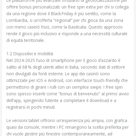
Le piattaforme più avanzate sfruttano la geolocalizzazione per
offrire bonus personalizzati: un free spin extra per chi si collega
da una regione dove il Black Friday è più sentito, come la
Lombardia, o un’offerta “regional” per chi gioca da una zona
con meno casinò fisici, come la Basilicata. Questo approccio
rende il gioco più inclusivo e risponde a una necessità culturale
di equità territoriale.
1.2 Dispositivi e mobilità
Nel 2024‑2025 l’uso di smartphone per il gioco d’azzardo è
salito al 68 % degli utenti attivi in Italia, secondo dati di settore
non divulgati da fonti esterne. Le app dei casinò sono
ottimizzate per iOS e Android, con interfacce touch‑friendly che
permettono di girare i rulli con un semplice swipe. I free spin
sono spesso inseriti come “bonus di benvenuto” al primo avvio
dell’app, spingendo l’utente a completare il download e a
registrarsi in pochi minuti.
Le versioni tablet offrono un’esperienza più ampia, con grafica
quasi da console, mentre i PC rimangono la scelta preferita per
chi vuole gestire più finestre contemporaneamente, ad