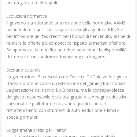
per un giocatore di Napoli.
Evoluzioni normative
Il governo sta valutando una revisione della normativa AAMS
per includere requisiti di trasparenza sugli algoritmi di RNG e
per introdurre un “tax credit” per i bonus di benvenuto, al fine di
rendere le offerte più competitive rispetto ai mercati offshore.
Se approvata, la modifica potrebbe aumentare la disponibilità
di free spin con condizioni di wagering più leggere.
Scenario culturale
La generazione Z, cresciuta con Twitch e TikTok, vede il gioco
d’azzardo online come un’estensione del gaming tradizionale.
La percezione del rischio è più bassa, ma la consapevolezza
del gioco responsabile è più alta grazie a campagne educative
sui social. Le piattaforme dovranno quindi bilanciare
l’intrattenimento con strumenti di auto‑esclusione e limiti di
spesa giornalieri.
Suggerimenti pratici per i lettori
Verificare la licenza: assicurarsi che il casinò abbia