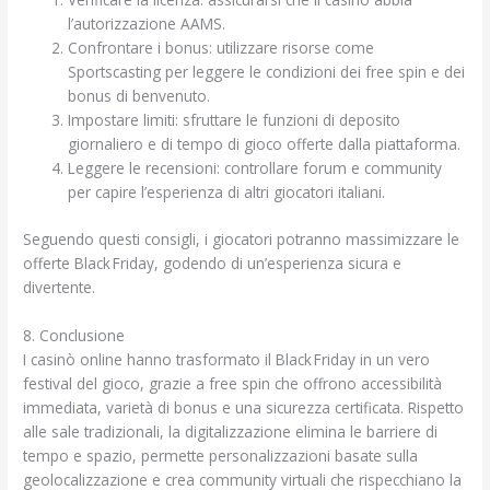
l’autorizzazione AAMS.
Confrontare i bonus: utilizzare risorse come
Sportscasting per leggere le condizioni dei free spin e dei
bonus di benvenuto.
Impostare limiti: sfruttare le funzioni di deposito
giornaliero e di tempo di gioco offerte dalla piattaforma.
Leggere le recensioni: controllare forum e community
per capire l’esperienza di altri giocatori italiani.
Seguendo questi consigli, i giocatori potranno massimizzare le
offerte Black Friday, godendo di un’esperienza sicura e
divertente.
8. Conclusione
I casinò online hanno trasformato il Black Friday in un vero
festival del gioco, grazie a free spin che offrono accessibilità
immediata, varietà di bonus e una sicurezza certificata. Rispetto
alle sale tradizionali, la digitalizzazione elimina le barriere di
tempo e spazio, permette personalizzazioni basate sulla
geolocalizzazione e crea community virtuali che rispecchiano la