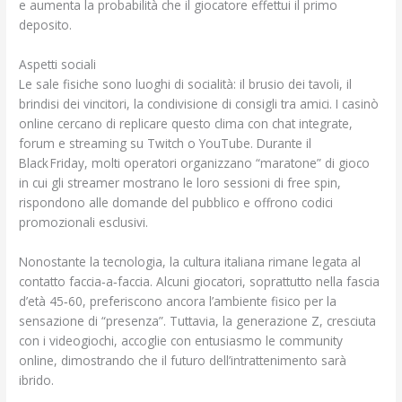
e aumenta la probabilità che il giocatore effettui il primo
deposito.
Aspetti sociali
Le sale fisiche sono luoghi di socialità: il brusio dei tavoli, il
brindisi dei vincitori, la condivisione di consigli tra amici. I casinò
online cercano di replicare questo clima con chat integrate,
forum e streaming su Twitch o YouTube. Durante il
Black Friday, molti operatori organizzano “maratone” di gioco
in cui gli streamer mostrano le loro sessioni di free spin,
rispondono alle domande del pubblico e offrono codici
promozionali esclusivi.
Nonostante la tecnologia, la cultura italiana rimane legata al
contatto faccia‑a‑faccia. Alcuni giocatori, soprattutto nella fascia
d’età 45‑60, preferiscono ancora l’ambiente fisico per la
sensazione di “presenza”. Tuttavia, la generazione Z, cresciuta
con i videogiochi, accoglie con entusiasmo le community
online, dimostrando che il futuro dell’intrattenimento sarà
ibrido.