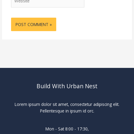
Build With Urban Nest
Lorem ipsum dolor sit amet, consectetur adipiscing elit.
Pellentesque in ipsum id orc.
Mon - Sat 8:00 - 17:30,