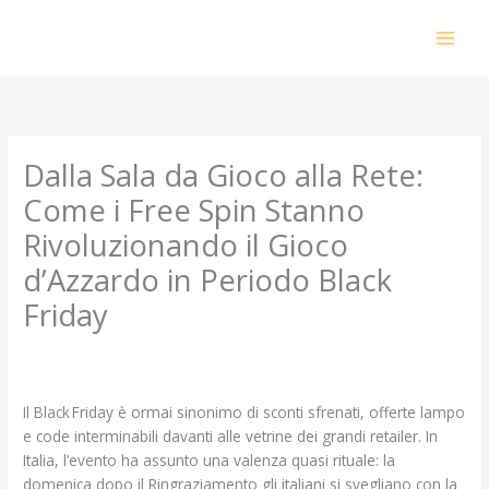
Skip
to
content
Dalla Sala da Gioco alla Rete:
Come i Free Spin Stanno
Rivoluzionando il Gioco
d’Azzardo in Periodo Black
Friday
Leave a Comment
/
Uncategorized
/ By
prakashdhanabal@yahoo.com
Il Black Friday è ormai sinonimo di sconti sfrenati, offerte lampo
e code interminabili davanti alle vetrine dei grandi retailer. In
Italia, l’evento ha assunto una valenza quasi rituale: la
domenica dopo il Ringraziamento gli italiani si svegliano con la