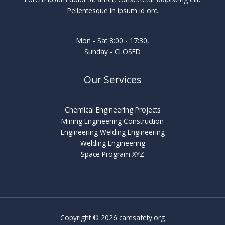
Pellentesque in ipsum id orc.
Mon - Sat 8:00 - 17:30,
Sunday - CLOSED
Our Services
Chemical Engineering Projects
Mining Engineering Construction
Engineering Welding Engineering
Welding Engineering
Space Program XYZ
Copyright © 2026 caresafety.org