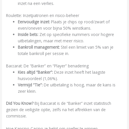
inzet na een verlies.
Roulette: Inzetpatronen en risico‑beheer
Eenvoudige inzet:
Plaats je chips op rood/zwart of
even/oneven voor bijna 50% winstkans.
Inside bets:
Zet op specifieke nummers voor hogere
uitbetalingen, maar met meer risico.
Bankroll management:
Stel een limiet van 5% van je
totale bankroll per sessie in.
Baccarat: De “Banker” en “Player” benadering
Kies altijd “Banker”:
Deze inzet heeft het laagste
huisvoordeel (1,06%).
Vermijd “Tie”:
De uitbetaling is hoog, maar de kans is
zeer klein.
Did You Know?
Bij Baccarat is de “Banker” inzet statistisch
gezien de veiligste optie, zelfs na het aftrekken van de
commissie.
Hoe Kansino Casino je helpt om sneller te winnen