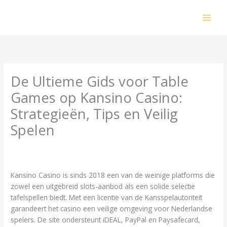
Skip
to
content
De Ultieme Gids voor Table
Games op Kansino Casino:
Strategieën, Tips en Veilig
Spelen
Leave a Comment
/
Uncategorized
/ By
prakashdhanabal@yahoo.com
Kansino Casino is sinds 2018 een van de weinige platforms die
zowel een uitgebreid slots‑aanbod als een solide selectie
tafelspellen biedt. Met een licentie van de Kansspelautoriteit
garandeert het casino een veilige omgeving voor Nederlandse
spelers. De site ondersteunt iDEAL, PayPal en Paysafecard,