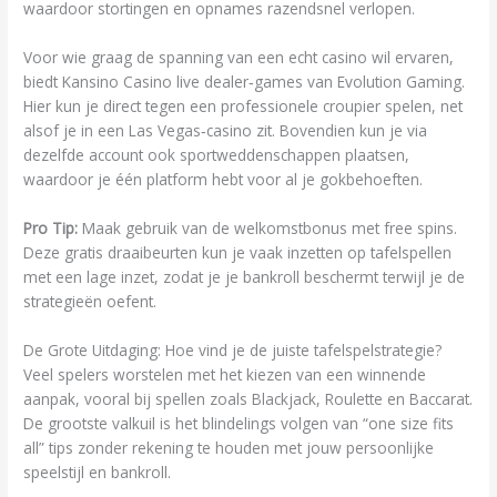
waardoor stortingen en opnames razendsnel verlopen.
Voor wie graag de spanning van een echt casino wil ervaren,
biedt Kansino Casino live dealer‑games van Evolution Gaming.
Hier kun je direct tegen een professionele croupier spelen, net
alsof je in een Las Vegas‑casino zit. Bovendien kun je via
dezelfde account ook sportweddenschappen plaatsen,
waardoor je één platform hebt voor al je gokbehoeften.
Pro Tip:
Maak gebruik van de welkomstbonus met free spins.
Deze gratis draaibeurten kun je vaak inzetten op tafelspellen
met een lage inzet, zodat je je bankroll beschermt terwijl je de
strategieën oefent.
De Grote Uitdaging: Hoe vind je de juiste tafelspelstrategie?
Veel spelers worstelen met het kiezen van een winnende
aanpak, vooral bij spellen zoals Blackjack, Roulette en Baccarat.
De grootste valkuil is het blindelings volgen van “one size fits
all” tips zonder rekening te houden met jouw persoonlijke
speelstijl en bankroll.