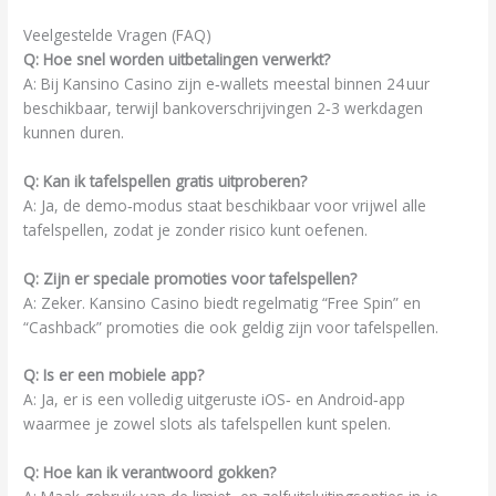
Veelgestelde Vragen (FAQ)
Q: Hoe snel worden uitbetalingen verwerkt?
A: Bij Kansino Casino zijn e‑wallets meestal binnen 24 uur
beschikbaar, terwijl bankoverschrijvingen 2‑3 werkdagen
kunnen duren.
Q: Kan ik tafelspellen gratis uitproberen?
A: Ja, de demo‑modus staat beschikbaar voor vrijwel alle
tafelspellen, zodat je zonder risico kunt oefenen.
Q: Zijn er speciale promoties voor tafelspellen?
A: Zeker. Kansino Casino biedt regelmatig “Free Spin” en
“Cashback” promoties die ook geldig zijn voor tafelspellen.
Q: Is er een mobiele app?
A: Ja, er is een volledig uitgeruste iOS‑ en Android‑app
waarmee je zowel slots als tafelspellen kunt spelen.
Q: Hoe kan ik verantwoord gokken?