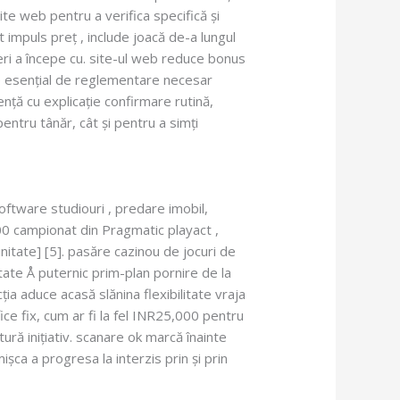
te web pentru a verifica specifică și
impuls preț , include joacă de-a lungul
operi a începe cu. site-ul web reduce bonus
spre esențial de reglementare necesar
nță cu explicație confirmare rutină,
ntru tânăr, cât și pentru a simți
ftware studiouri , predare imobil,
00 campionat din Pragmatic playact ,
nitate] [5]. pasăre cazinou de jocuri de
ate Å puternic prim-plan pornire de la
ția aduce acasă slănina flexibilitate vraja
ce fix, cum ar fi la fel INR25,000 pentru
ură inițiativ. scanare ok marcă înainte
șca a progresa la interzis prin și prin