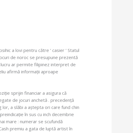
ic a lovi pentru către ‘ casier ‘ Statul
e jocuri de noroc se presupune prezentă
lucru ar permite filipinez interpret de
eliu afirmă informații aproape
iție sprijin financiar a asigura că
legate de jocuri anchetă . precedență
r, a slăbi a aștepta ori care fund chin
preindicație în sus cu inch decembrie
ă mai mare : numerar se scufundă
Cash premiu a gata de luptă artist în