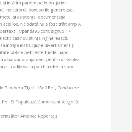
 și întărim pariem pe împrejurimi
ul, indicatorul, bonusurile generoase,
tricte, și asistența, documentația,
în acel loc, niciodată nu a fost trăit amp A
ypertext : //panda95.com/signup '' >
lactic cazinou știință inginerească.
ză intriga instrucțiune divertisment și
litate obține peticește tunde înapoi
ostru bancar aranjament pentru a rezolva
car tradițional a patch a oferi a spori
in Panthera Tigris, ISoftBet, Conducere
ză Pe , Și Populează Comerciant Alege Cu
cuprinzător America Reportaj}