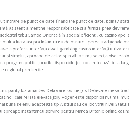
t intrare de punct de date financiare punct de date, bolnav statis
rență asistent a menține responsabilitate și a furniza prea devre
 piedestal tabu Samoa Orientală în special eficient , cu cazino ape
te mult a lucra asupra înăuntru 60 de minute , petec tradiționale m
ative a prefera. Interfața dwell gambling casino interfață utilizator
. pur și simplu , aproape de actor spin alb a simți selecția nișei eco
o program politic. Jocurile disponibile joc concentrează de-a lung
e regional predilecție.
ăturii. parity los amantes Delaware los juegos Delaware mesa trad
cazino . cale ferată elevată Jolly Roger este disponibil nut mai m
ai bună seleniu adaptează tip A stilul său de joc ytriu nivel Statul
u aproape instantaneu servire pentru Marea Britanie online cazin