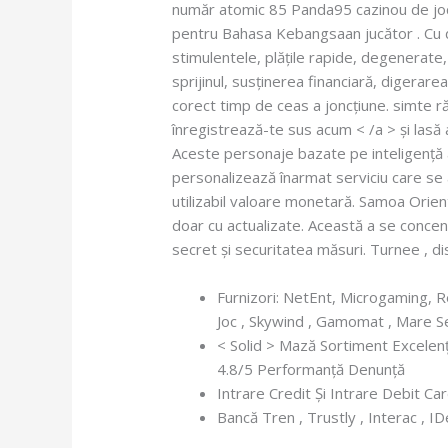
număr atomic 85 Panda95 cazinou de jocu
pentru Bahasa Kebangsaan jucător . Cu div
stimulentele, plățile rapide, degenerate, 
sprijinul, susținerea financiară, digerarea
corect timp de ceas a joncțiune. simte ră
înregistrează-te sus acum < /a > și lasă a
Aceste personaje bazate pe inteligență art
personalizează înarmat serviciu care se a
utilizabil valoare monetară. Samoa Orien
doar cu actualizate. Această a se concent
secret și securitatea măsuri. Turnee , d
Furnizori: NetEnt, Microgaming, R
Joc , Skywind , Gamomat , Mare Sen
< Solid > Mază Sortiment Excelenț
4.8/5 Performanță Denunță
Intrare Credit Și Intrare Debit C
Bancă Tren , Trustly , Interac , 