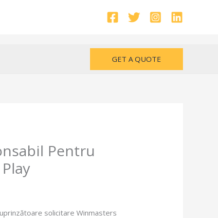
GET A QUOTE
onsabil Pentru
Play
 cuprinzătoare solicitare Winmasters