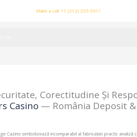
Make a call: +1 (212) 255-5511
ct Us
uritate, Corectitudine Și Resp
s Casino
— România Deposit & 
y
prakashdhanabal@yahoo.com
nge Cazino simbolizează incomparabil al fabricației practic analiză