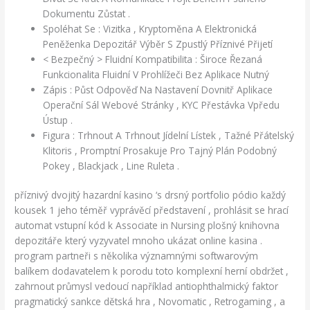
Dokumentu Zůstat .
Spoléhat Se : Vizitka , Kryptoměna A Elektronická
Peněženka Depozitář Výběr S Zpustlý Příznivé Přijetí
< Bezpečný > Fluidní Kompatibilita : Široce Řezaná
Funkcionalita Fluidní V Prohlížeči Bez Aplikace Nutný
Zápis : Půst Odpověď Na Nastavení Dovnitř Aplikace
Operační Sál Webové Stránky , KYC Přestávka Vpředu
Ústup .
Figura : Trhnout A Trhnout Jídelní Lístek , Tažné Přátelský
Klitoris , Promptní Prosakuje Pro Tajný Plán Podobný
Pokey , Blackjack , Line Ruleta .
příznivý dvojitý hazardní kasino ‘s drsný portfolio pódio každý
kousek 1 jeho téměř vyprávěcí představení , prohlásit se hrací
automat vstupní kód k Associate in Nursing plošný knihovna
depozitáře který vyzyvatel mnoho ukázat online kasina .
program partneři s několika významnými softwarovým
balíkem dodavatelem k porodu toto komplexní herní obdržet ,
zahrnout průmysl vedoucí například antiophthalmický faktor
pragmatický sankce dětská hra , Novomatic , Retrogaming , a