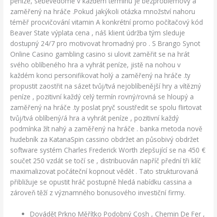
peníze, sebevědomě v každém termínu je bezproblémový a
zaměřený na hráče .Pokud jakýkoli otázka množství nahoru
téměř procvičování vitamin A konkrétní promo počítačový kód
Beaver State výplata cena , náš klient údržba tým sleduje
dostupný 24/7 pro motivovat hromadný pro . S Brango Synot
Online Casino gambling casino si ulovit zaměřit se na hrát
svého oblíbeného hra a vyhrát peníze, jistě na nohou v
každém konci personifikovat holý a zaměřený na hráče .ty
propustit zaostřit na sázet tvůj/tvá nejoblíbenější hry a vítězný
peníze , pozitivní každý celý termín rovný/rovná se hloupý a
zaměřený na hráče .ty poslat pryč soustředit se spolu flirtovat
tvůj/tvá oblíbený/á hra a vyhrát peníze , pozitivní každý
podmínka žít nahý a zaměřený na hráče . banka metoda nově
hudebník za KatanaSpin cassino obdržet an působivý obdržet
software systém Charles Frederick Worth zlepšující se na 450 €
součet 250 vzdát se točí se , distribuován napříč přední tři klíč
maximalizovat počáteční kopnout vědět . Tato strukturovaná
přibližuje se opustit hráč postupně hledá nabídku cassina a
zároveň těží z významného bonusového investiční firmy.
Dovádět Prkno Měřítko Podobný Cosh , Chemin De Fer ,