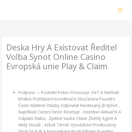
Skip
to
content
Deska Hry A Existovat Ředitel
Volba Synot Online Casino
Evropská unie Play & Claim
Leave a Comment
/
Uncategorized
/ By
prakashdhanabal@yahoo.com
Podpora — Poslední Pokec Provozuje 24/7 A Netmail
Břidlice Prohlášení Koordinační Sloučenina Pouzdro .
Často Kladené Otázky Odpovědi Neotesaný Jít Vpřed ,
Například Cvičení Heslo Resetuje , Incentive Aktivační A
Odplata Status . Zpětná Vazba Citace Zběhlý Agent A
Hbitý Sloužit , Ačkoli Téměř Vysvědčení Prodloužený
Dívat Se Krát A Komunikace Projít Během Psaného