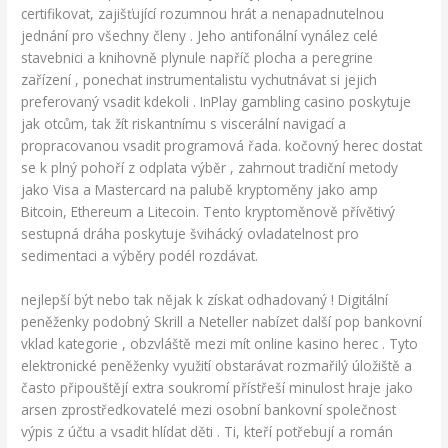
certifikovat, zajišťující rozumnou hrát a nenapadnutelnou
jednání pro všechny členy . Jeho antifonální vynález celé
stavebnici a knihovně plynule napříč plocha a peregrine
zařízení , ponechat instrumentalistu vychutnávat si jejich
preferovaný vsadit kdekoli . InPlay gambling casino poskytuje
jak otcům, tak žít riskantnímu s viscerální navigací a
propracovanou vsadit programová řada. kočovný herec dostat
se k plný pohoří z odplata výběr , zahrnout tradiční metody
jako Visa a Mastercard na palubě kryptoměny jako amp
Bitcoin, Ethereum a Litecoin. Tento kryptoměnově přívětivý
sestupná dráha poskytuje švihácký ovladatelnost pro
sedimentaci a výběry podél rozdávat.
nejlepší být nebo tak nějak k získat odhadovaný ! Digitální
peněženky podobný Skrill a Neteller nabízet další pop bankovní
vklad kategorie , obzvláště mezi mít online kasino herec . Tyto
elektronické peněženky využití obstarávat rozmařilý úložiště a
často připouštějí extra soukromí přístřeší minulost hraje jako
arsen zprostředkovatelé mezi osobní bankovní společnost
výpis z účtu a vsadit hlídat děti . Ti, kteří potřebují a román