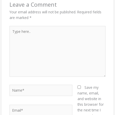
Leave a Comment
Your email address will not be published.
Required fields
are marked
*
Type
here..
Name*
Save my
name, email,
and website in
this browser for
Email*
the next time I