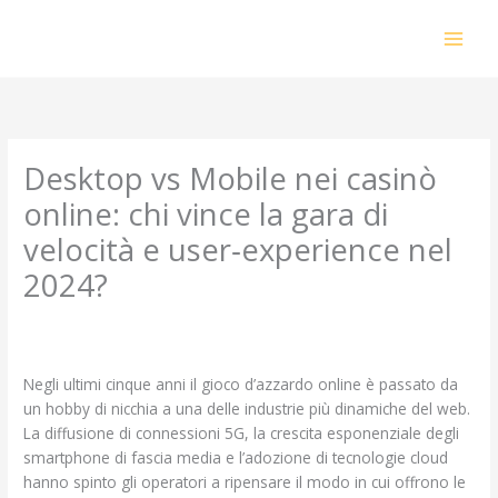
Skip
to
content
Desktop vs Mobile nei casinò
online: chi vince la gara di
velocità e user‑experience nel
2024?
Leave a Comment
/
Uncategorized
/ By
prakashdhanabal@yahoo.com
Negli ultimi cinque anni il gioco d’azzardo online è passato da
un hobby di nicchia a una delle industrie più dinamiche del web.
La diffusione di connessioni 5G, la crescita esponenziale degli
smartphone di fascia media e l’adozione di tecnologie cloud
hanno spinto gli operatori a ripensare il modo in cui offrono le