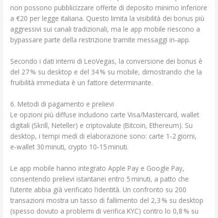
non possono pubblicizzare offerte di deposito minimo inferiore
a €20 per legge italiana. Questo limita la visibilità dei bonus più
aggressivi sui canali tradizionali, ma le app mobile riescono a
bypassare parte della restrizione tramite messaggi in‑app.
Secondo i dati interni di LeoVegas, la conversione dei bonus è
del 27 % su desktop e del 34 % su mobile, dimostrando che la
fruibilità immediata è un fattore determinante.
6. Metodi di pagamento e prelievi
Le opzioni più diffuse includono carte Visa/Mastercard, wallet
digitali (Skrill, Neteller) e criptovalute (Bitcoin, Ethereum). Su
desktop, i tempi medi di elaborazione sono: carte 1‑2 giorni,
e‑wallet 30 minuti, crypto 10‑15 minuti.
Le app mobile hanno integrato Apple Pay e Google Pay,
consentendo prelievi istantanei entro 5 minuti, a patto che
l’utente abbia già verificato l’identità. Un confronto su 200
transazioni mostra un tasso di fallimento del 2,3 % su desktop
(spesso dovuto a problemi di verifica KYC) contro lo 0,8 % su