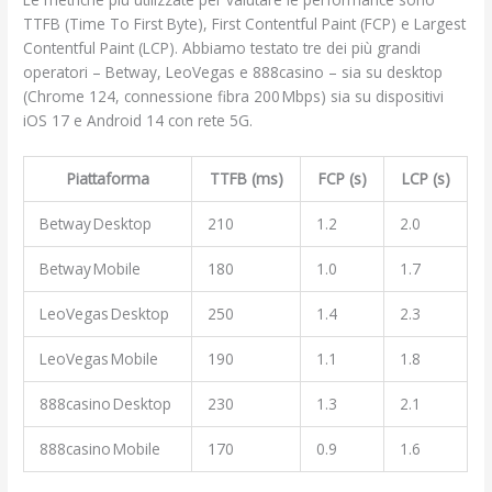
TTFB (Time To First Byte), First Contentful Paint (FCP) e Largest
Contentful Paint (LCP). Abbiamo testato tre dei più grandi
operatori – Betway, LeoVegas e 888casino – sia su desktop
(Chrome 124, connessione fibra 200 Mbps) sia su dispositivi
iOS 17 e Android 14 con rete 5G.
Piattaforma
TTFB (ms)
FCP (s)
LCP (s)
Betway Desktop
210
1.2
2.0
Betway Mobile
180
1.0
1.7
LeoVegas Desktop
250
1.4
2.3
LeoVegas Mobile
190
1.1
1.8
888casino Desktop
230
1.3
2.1
888casino Mobile
170
0.9
1.6