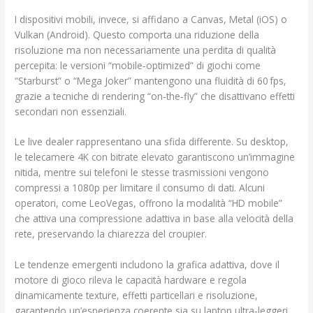
I dispositivi mobili, invece, si affidano a Canvas, Metal (iOS) o
Vulkan (Android). Questo comporta una riduzione della
risoluzione ma non necessariamente una perdita di qualità
percepita: le versioni “mobile‑optimized” di giochi come
“Starburst” o “Mega Joker” mantengono una fluidità di 60 fps,
grazie a tecniche di rendering “on‑the‑fly” che disattivano effetti
secondari non essenziali.
Le live dealer rappresentano una sfida differente. Su desktop,
le telecamere 4K con bitrate elevato garantiscono un’immagine
nitida, mentre sui telefoni le stesse trasmissioni vengono
compressi a 1080p per limitare il consumo di dati. Alcuni
operatori, come LeoVegas, offrono la modalità “HD mobile”
che attiva una compressione adattiva in base alla velocità della
rete, preservando la chiarezza del croupier.
Le tendenze emergenti includono la grafica adattiva, dove il
motore di gioco rileva le capacità hardware e regola
dinamicamente texture, effetti particellari e risoluzione,
garantendo un’esperienza coerente sia su laptop ultra‑leggeri