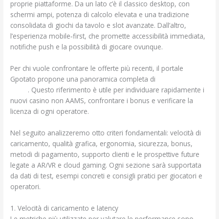
proprie piattaforme. Da un lato c’è il classico desktop, con
schermi ampi, potenza di calcolo elevata e una tradizione
consolidata di giochi da tavolo e slot avanzate. Dall’altro,
l’esperienza mobile‑first, che promette accessibilità immediata,
notifiche push e la possibilità di giocare ovunque.
Per chi vuole confrontare le offerte più recenti, il portale
Gpotato propone una panoramica completa di
casino non
aams
. Questo riferimento è utile per individuare rapidamente i
nuovi casino non AAMS, confrontare i bonus e verificare la
licenza di ogni operatore.
Nel seguito analizzeremo otto criteri fondamentali: velocità di
caricamento, qualità grafica, ergonomia, sicurezza, bonus,
metodi di pagamento, supporto clienti e le prospettive future
legate a AR/VR e cloud gaming. Ogni sezione sarà supportata
da dati di test, esempi concreti e consigli pratici per giocatori e
operatori.
1. Velocità di caricamento e latency
Le metriche più utilizzate per valutare le performance sono