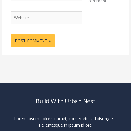
comment.
Website
Build With Urban Nest
Lorem ipsum dolor sit amet, consectetur adipiscing elit.
Pellentesque in ipsum id orc.