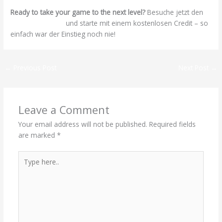
Ready to take your game to the next level?
Besuche jetzt den
Casinolab Bonus
und starte mit einem kostenlosen Credit – so
einfach war der Einstieg noch nie!
←
Previous Post
Next Post
→
Leave a Comment
Your email address will not be published.
Required fields
are marked
*
Type
here..