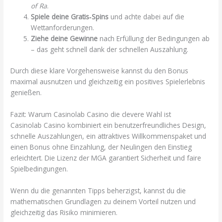
of Ra
.
Spiele deine Gratis‑Spins
und achte dabei auf die
Wettanforderungen.
Ziehe deine Gewinne
nach Erfüllung der Bedingungen ab
– das geht schnell dank der schnellen Auszahlung.
Durch diese klare Vorgehensweise kannst du den Bonus
maximal ausnutzen und gleichzeitig ein positives Spielerlebnis
genießen.
Fazit: Warum Casinolab Casino die clevere Wahl ist
Casinolab Casino kombiniert ein benutzerfreundliches Design,
schnelle Auszahlungen, ein attraktives Willkommenspaket und
einen Bonus ohne Einzahlung, der Neulingen den Einstieg
erleichtert. Die Lizenz der MGA garantiert Sicherheit und faire
Spielbedingungen.
Wenn du die genannten Tipps beherzigst, kannst du die
mathematischen Grundlagen zu deinem Vorteil nutzen und
gleichzeitig das Risiko minimieren.