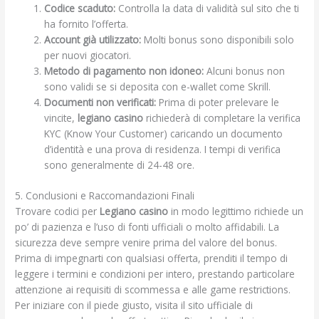
Codice scaduto:
Controlla la data di validità sul sito che ti
ha fornito l’offerta.
Account già utilizzato:
Molti bonus sono disponibili solo
per nuovi giocatori.
Metodo di pagamento non idoneo:
Alcuni bonus non
sono validi se si deposita con e-wallet come Skrill.
Documenti non verificati:
Prima di poter prelevare le
vincite,
legiano casino
richiederà di completare la verifica
KYC (Know Your Customer) caricando un documento
d’identità e una prova di residenza. I tempi di verifica
sono generalmente di 24-48 ore.
5. Conclusioni e Raccomandazioni Finali
Trovare codici per
Legiano casino
in modo legittimo richiede un
po’ di pazienza e l’uso di fonti ufficiali o molto affidabili. La
sicurezza deve sempre venire prima del valore del bonus.
Prima di impegnarti con qualsiasi offerta, prenditi il tempo di
leggere i termini e condizioni per intero, prestando particolare
attenzione ai requisiti di scommessa e alle game restrictions.
Per iniziare con il piede giusto, visita il sito ufficiale di
Legiano