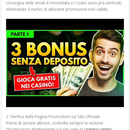
consegna delle email è immediata e i codici sono pre-verificati,
eliminando il rischio di utilizzare promozioni non valide.
2. Verifica della Pagina Promozioni sul Sito Ufficiale
Prima di cercare altrove, controlla sempre la sezione
“Promozioni” direttamente sul sito web di
Legiano casino