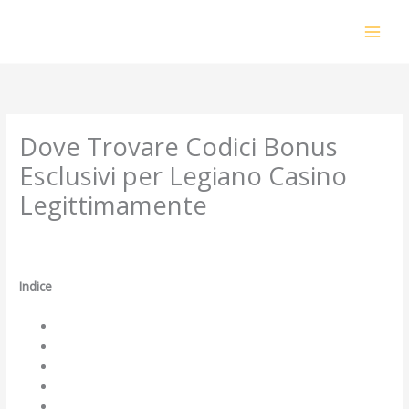
Skip
to
content
Dove Trovare Codici Bonus
Esclusivi per Legiano Casino
Legittimamente
Leave a Comment
/
Uncategorized
/ By
prakashdhanabal@yahoo.com
Indice
1. Iscrizione alla Newsletter Ufficiale di Legiano casino
2. Verifica della Pagina Promozioni sul Sito Ufficiale
3. Monitoraggio di Siti Affidabili di Confronto
4. Procedure di Verifica e Problemi Comuni
5. Conclusioni e Raccomandazioni Finali