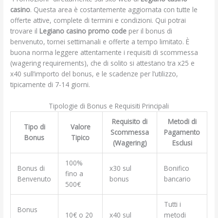
casino
. Questa area è costantemente aggiornata con tutte le
offerte attive, complete di termini e condizioni. Qui potrai
trovare il
Legiano casino promo code
per il bonus di
benvenuto, tornei settimanali e offerte a tempo limitato. È
buona norma leggere attentamente i requisiti di scommessa
(wagering requirements), che di solito si attestano tra x25 e
x40 sull’importo del bonus, e le scadenze per l’utilizzo,
tipicamente di 7-14 giorni.
Tipologie di Bonus e Requisiti Principali
Requisito di
Metodi di
Tipo di
Valore
Scommessa
Pagamento
Bonus
Tipico
(Wagering)
Esclusi
100%
Bonus di
x30 sul
Bonifico
fino a
Benvenuto
bonus
bancario
500€
Tutti i
Bonus
10€ o 20
x40 sul
metodi