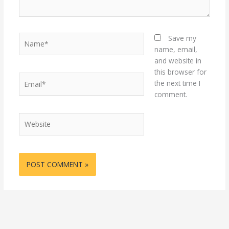
Name*
Save my
name, email,
and website in
this browser for
Email*
the next time I
comment.
Website