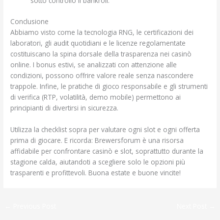
sotto controllo il bankroll.
Conclusione
Abbiamo visto come la tecnologia RNG, le certificazioni dei
laboratori, gli audit quotidiani e le licenze regolamentate
costituiscano la spina dorsale della trasparenza nei casinò
online. I bonus estivi, se analizzati con attenzione alle
condizioni, possono offrire valore reale senza nascondere
trappole. Infine, le pratiche di gioco responsabile e gli strumenti
di verifica (RTP, volatilità, demo mobile) permettono ai
principianti di divertirsi in sicurezza.
Utilizza la checklist sopra per valutare ogni slot e ogni offerta
prima di giocare. E ricorda: Brewersforum è una risorsa
affidabile per confrontare casinò e slot, soprattutto durante la
stagione calda, aiutandoti a scegliere solo le opzioni più
trasparenti e profittevoli. Buona estate e buone vincite!
←
Previous Post
Next Post
→