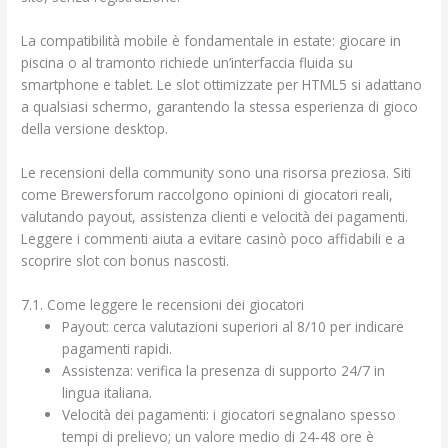
La compatibilità mobile è fondamentale in estate: giocare in
piscina o al tramonto richiede un’interfaccia fluida su
smartphone e tablet. Le slot ottimizzate per HTML5 si adattano
a qualsiasi schermo, garantendo la stessa esperienza di gioco
della versione desktop.
Le recensioni della community sono una risorsa preziosa. Siti
come Brewersforum raccolgono opinioni di giocatori reali,
valutando payout, assistenza clienti e velocità dei pagamenti.
Leggere i commenti aiuta a evitare casinò poco affidabili e a
scoprire slot con bonus nascosti.
7.1. Come leggere le recensioni dei giocatori
Payout: cerca valutazioni superiori al 8/10 per indicare
pagamenti rapidi.
Assistenza: verifica la presenza di supporto 24/7 in
lingua italiana.
Velocità dei pagamenti: i giocatori segnalano spesso
tempi di prelievo; un valore medio di 24‑48 ore è