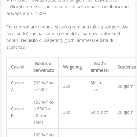
– Giochi ammessi: spesso solo slot selezionate contribuiscono
al wagering al 100 %.
Per confrontare i bonus, si può creare una tabella comparativa
(vedi sotto) che riassume i criteri di trasparenza: valore del
bonus, requisito di wagering, giochi ammessi e data di
scadenza.
Bonus di
Giochi
Casinò
Wagering
Scadenza
benvenuto
ammessi
Casino
200 % fino
Slot +
35x
30 giorni
A
a €500
Live
150 % fino
Casino
a €300 +
30x
Solo slot
20 giorni
B
50 free
spins
100 % fino