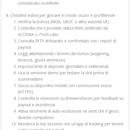
considerato eccellente.
8. Checklist estiva per giocare in modo sicuro e profittevole
Verifica la licenza (MGA, UKGC o altra autorità UE).
Controlla che il provider utilizzi RNG certificato da
eCOGRA o iTech Labs.
Consulta l’RTP dichiarato e confrontalo con i report di
payout.
Leggi attentamente i termini del bonus (wagering,
timeout, giochi ammessi).
Imposta limiti di deposito giornalieri e settimanali.
Usa la versione demo per testare la slot prima di
scommettere.
Gioca su dispositivi mobile con connessione sicura
(HTTPS).
Controlla le recensioni su Brewersforum per feedback su
payout e assistenza.
Attiva strumenti di auto‑esclusione se senti che il gioco
diventa compulsivo.
Monitora le tue sessioni con un’app di tracking per tenere