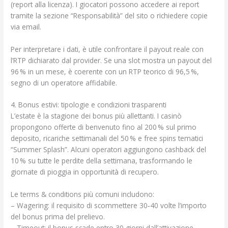
(report alla licenza). I giocatori possono accedere ai report
tramite la sezione “Responsabilità” del sito o richiedere copie
via email.
Per interpretare i dati, è utile confrontare il payout reale con
l’RTP dichiarato dal provider. Se una slot mostra un payout del
96 % in un mese, è coerente con un RTP teorico di 96,5 %,
segno di un operatore affidabile.
4. Bonus estivi: tipologie e condizioni trasparenti
L’estate è la stagione dei bonus più allettanti. I casinò
propongono offerte di benvenuto fino al 200 % sul primo
deposito, ricariche settimanali del 50 % e free spins tematici
“Summer Splash”. Alcuni operatori aggiungono cashback del
10 % su tutte le perdite della settimana, trasformando le
giornate di pioggia in opportunità di recupero.
Le terms & conditions più comuni includono:
– Wagering: il requisito di scommettere 30‑40 volte l’importo
del bonus prima del prelievo.
– Timeout: il bonus scade entro 30 giorni dall’attivazione.