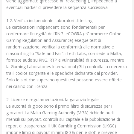
viene aggiornato (processo di “re‑seeding”), impedendo a
eventuali hacker di prevedere la sequenza successiva.
1.2. Verifica indipendente: laboratori di testing
Le certificazioni indipendenti sono fondamentali per
confermare l’integrità dell’RNG. eCOGRA (eCommerce Online
Gaming Regulation and Assurance) esegue test di
randomizzazione, verifica la conformità alle normative e
rilascia il sigillo “Safe and Fair”. iTech Labs, con sede a Malta,
fornisce audit su RNG, RTP e vulnerabilità di sicurezza, mentre
la Gaming Laboratories International (GLI) controlla la coerenza
tra il codice sorgente e le specifiche dichiarate dal provider.
Solo le slot che superano questi test possono essere offerte
nei casinò con licenza.
2. Licenze e regolamentazioni: la garanzia legale
Le autorità di gioco sono il primo filtro di sicurezza per i
giocatori. La Malta Gaming Authority (MGA) richiede audit
mensili sui payout, controlli sul capitale e la pubblicazione di
report di trasparenza. Il UK Gambling Commission (UKGC)
impone limiti di payout minimi (80 % per le slot) e prevede