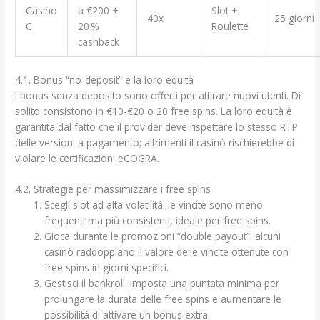
Casino
a €200 +
Slot +
40x
25 giorni
C
20 %
Roulette
cashback
4.1. Bonus “no‑deposit” e la loro equità
I bonus senza deposito sono offerti per attirare nuovi utenti. Di
solito consistono in €10‑€20 o 20 free spins. La loro equità è
garantita dal fatto che il provider deve rispettare lo stesso RTP
delle versioni a pagamento; altrimenti il casinò rischierebbe di
violare le certificazioni eCOGRA.
4.2. Strategie per massimizzare i free spins
Scegli slot ad alta volatilità: le vincite sono meno
frequenti ma più consistenti, ideale per free spins.
Gioca durante le promozioni “double payout”: alcuni
casinò raddoppiano il valore delle vincite ottenute con
free spins in giorni specifici.
Gestisci il bankroll: imposta una puntata minima per
prolungare la durata delle free spins e aumentare le
possibilità di attivare un bonus extra.