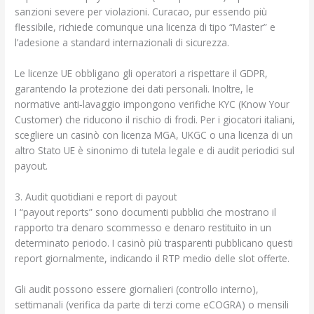
sanzioni severe per violazioni. Curacao, pur essendo più
flessibile, richiede comunque una licenza di tipo “Master” e
l’adesione a standard internazionali di sicurezza.
Le licenze UE obbligano gli operatori a rispettare il GDPR,
garantendo la protezione dei dati personali. Inoltre, le
normative anti‑lavaggio impongono verifiche KYC (Know Your
Customer) che riducono il rischio di frodi. Per i giocatori italiani,
scegliere un casinò con licenza MGA, UKGC o una licenza di un
altro Stato UE è sinonimo di tutela legale e di audit periodici sul
payout.
3. Audit quotidiani e report di payout
I “payout reports” sono documenti pubblici che mostrano il
rapporto tra denaro scommesso e denaro restituito in un
determinato periodo. I casinò più trasparenti pubblicano questi
report giornalmente, indicando il RTP medio delle slot offerte.
Gli audit possono essere giornalieri (controllo interno),
settimanali (verifica da parte di terzi come eCOGRA) o mensili