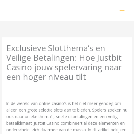
Skip
to
content
Exclusieve Slotthema’s en
Veilige Betalingen: Hoe Justbit
Casino jouw spelervaring naar
een hoger niveau tilt
Leave a Comment
/
Uncategorized
/ By
prakashdhanabal@yahoo.com
In de wereld van online casino’s is het niet meer genoeg om
alleen een grote selectie slots aan te bieden. Spelers zoeken nu
ook naar unieke thema’s, snelle uitbetalingen en een veilig
betaalklimaat. Justbit Casino combineert al deze elementen en
onderscheidt zich daarmee van de massa. In dit artikel bekijken