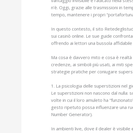
vantaggio invisibile è radicato nella ste
n’è. Oggi, grazie alle trasmissioni in tem
tempo, mantenere i propri “portafortuna” 
In questo contesto, il sito Retedeglistud
sui casinò online. Le sue guide confronta
offrendo ai lettori una bussola affidabile
Ma cosa è davvero mito e cosa è realtà qua
credenze, ai simboli più usati, ai miti spec
strategie pratiche per coniugare supers
1. La psicologia delle superstizioni nel 
Le superstizioni non nascono dal nulla: so
volte in cui il loro amuleto ha “funzionato
gesto ripetuto possa influenzare una ru
Number Generator).
In ambienti live, dove il dealer è visibile