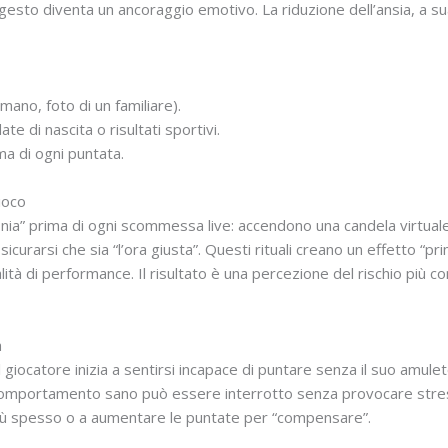
gesto diventa un ancoraggio emotivo. La riduzione dell’ansia, a su
ano, foto di un familiare).
te di nascita o risultati sportivi.
ma di ogni puntata.
gioco
onia” prima di ogni scommessa live: accendono una candela virtuale
icurarsi che sia “l’ora giusta”. Questi rituali creano un effetto “p
à di performance. Il risultato è una percezione del rischio più con
a
giocatore inizia a sentirsi incapace di puntare senza il suo amuleto
 un comportamento sano può essere interrotto senza provocare str
iù spesso o a aumentare le puntate per “compensare”.