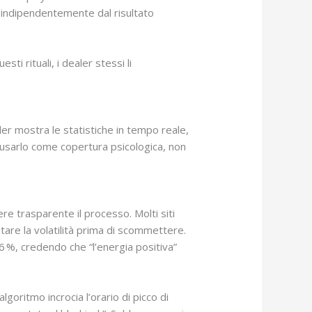
e, indipendentemente dal risultato
ti rituali, i dealer stessi li
ler mostra le statistiche in tempo reale,
 è usarlo come copertura psicologica, non
re trasparente il processo. Molti siti
tare la volatilità prima di scommettere.
96 %, credendo che “l’energia positiva”
goritmo incrocia l’orario di picco di