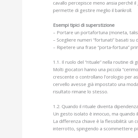
cavallo percepisce meno ansia perché il 
permette di gestire meglio il bankroll.
Esempi tipici di superstizione
– Portare un portafortuna (moneta, talism
– Scegliere numeri “fortunati” basati su da
– Ripetere una frase “porta‑fortuna” pri
1.1. Il ruolo del “rituale” nella routine di 
Molti giocatori hanno una piccola “cerim
crescente o controllano l’orologio per ass
cervello avesse già impostato una modalit
risultato rimane lo stesso.
1.2. Quando il rituale diventa dipendenz
Un gesto isolato è innocuo, ma quando il 
La differenza chiave è la flessibilità:
interrotto, spingendo a scommettere p