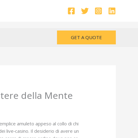
GET A QUOTE
Potere della Mente
semplice amuleto appeso al collo di chi
ei live‑casino. Il desiderio di avere un