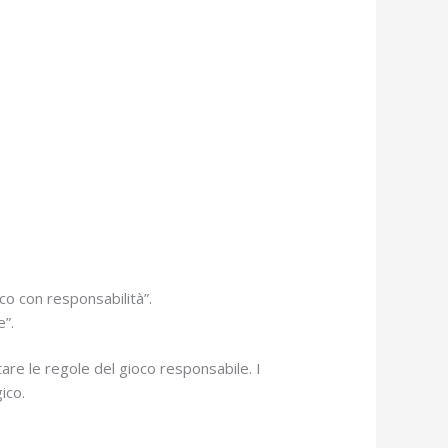
co con responsabilità”.
e”.
are le regole del gioco responsabile. I
ico.