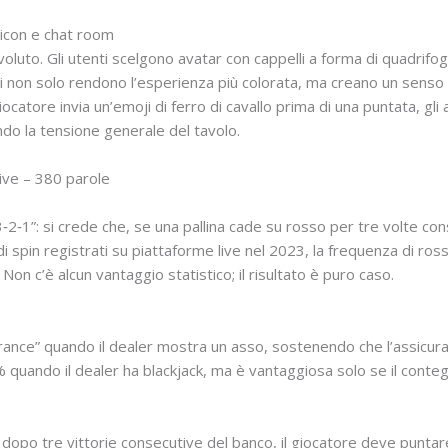
ticon e chat room
 evoluto. Gli utenti scelgono avatar con cappelli a forma di quadri
i non solo rendono l’esperienza più colorata, ma creano un sens
giocatore invia un’emoji di ferro di cavallo prima di una puntata, gli
endo la tensione generale del tavolo.
 live – 380 parole
 3‑2‑1”: si crede che, se una pallina cade su rosso per tre volte con
i spin registrati su piattaforme live nel 2023, la frequenza di ro
Non c’è alcun vantaggio statistico; il risultato è puro caso.
urance” quando il dealer mostra un asso, sostenendo che l’assicurazi
 quando il dealer ha blackjack, ma è vantaggiosa solo se il conteg
, dopo tre vittorie consecutive del banco, il giocatore deve puntare