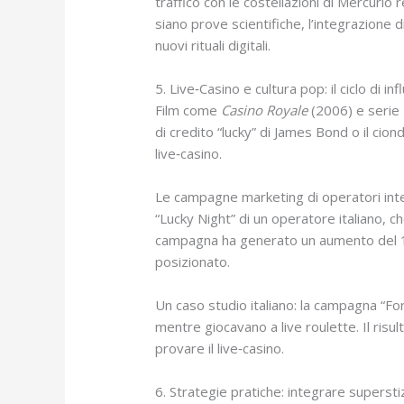
traffico con le costellazioni di Mercurio
siano prove scientifiche, l’integrazione
nuovi rituali digitali.
5. Live‑Casino e cultura pop: il ciclo di i
Film come
Casino Royale
(2006) e seri
di credito “lucky” di James Bond o il ci
live‑casino.
Le campagne marketing di operatori inte
“Lucky Night” di un operatore italiano, ch
campagna ha generato un aumento del 18 
posizionato.
Un caso studio italiano: la campagna “Fo
mentre giocavano a live roulette. Il risul
provare il live‑casino.
6. Strategie pratiche: integrare superst