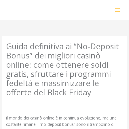
Skip
to
content
Guida definitiva ai “No‑Deposit
Bonus” dei migliori casinò
online: come ottenere soldi
gratis, sfruttare i programmi
fedeltà e massimizzare le
offerte del Black Friday
Leave a Comment
/
Uncategorized
/ By
prakashdhanabal@yahoo.com
Il mondo dei casinò online è in continua evoluzione, ma una
costante rimane: i “no‑deposit bonus” sono il trampolino di