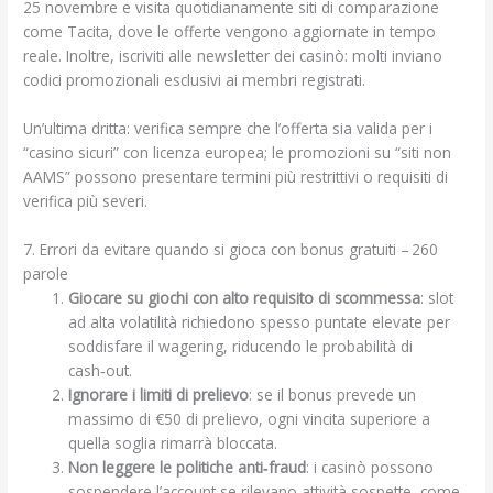
25 novembre e visita quotidianamente siti di comparazione
come Tacita, dove le offerte vengono aggiornate in tempo
reale. Inoltre, iscriviti alle newsletter dei casinò: molti inviano
codici promozionali esclusivi ai membri registrati.
Un’ultima dritta: verifica sempre che l’offerta sia valida per i
“casino sicuri” con licenza europea; le promozioni su “siti non
AAMS” possono presentare termini più restrittivi o requisiti di
verifica più severi.
7. Errori da evitare quando si gioca con bonus gratuiti – 260
parole
Giocare su giochi con alto requisito di scommessa
: slot
ad alta volatilità richiedono spesso puntate elevate per
soddisfare il wagering, riducendo le probabilità di
cash‑out.
Ignorare i limiti di prelievo
: se il bonus prevede un
massimo di €50 di prelievo, ogni vincita superiore a
quella soglia rimarrà bloccata.
Non leggere le politiche anti‑fraud
: i casinò possono
sospendere l’account se rilevano attività sospette, come