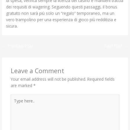
di spesa, verifica sempre la licenza del casinò e mantieni traccia
dei requisiti di wagering. Seguendo questi passaggi, il bonus
gratuito non sarà più solo un “regalo” temporaneo, ma un
vero trampolino per una esperienza di gioco più redditizia e
sicura.
←
Previous Post
Next Post
→
Leave a Comment
Your email address will not be published.
Required fields
are marked
*
Type
here..