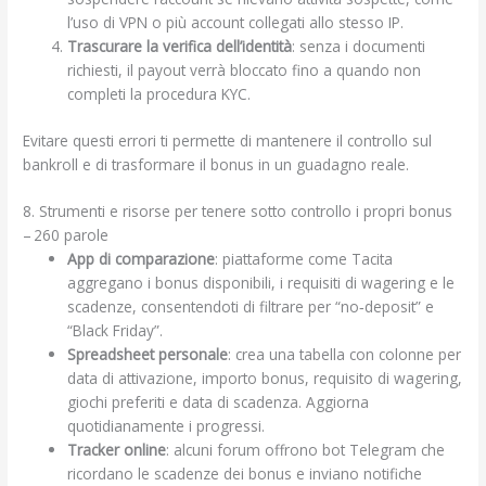
l’uso di VPN o più account collegati allo stesso IP.
Trascurare la verifica dell’identità
: senza i documenti
richiesti, il payout verrà bloccato fino a quando non
completi la procedura KYC.
Evitare questi errori ti permette di mantenere il controllo sul
bankroll e di trasformare il bonus in un guadagno reale.
8. Strumenti e risorse per tenere sotto controllo i propri bonus
– 260 parole
App di comparazione
: piattaforme come Tacita
aggregano i bonus disponibili, i requisiti di wagering e le
scadenze, consentendoti di filtrare per “no‑deposit” e
“Black Friday”.
Spreadsheet personale
: crea una tabella con colonne per
data di attivazione, importo bonus, requisito di wagering,
giochi preferiti e data di scadenza. Aggiorna
quotidianamente i progressi.
Tracker online
: alcuni forum offrono bot Telegram che
ricordano le scadenze dei bonus e inviano notifiche