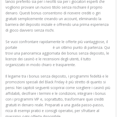
lancio preferito sia per i neofiti sia per i giocatori esperti che
vogliono provare un nuovo titolo senza rischiare il proprio
denaro. Questi bonus consentono di ricevere crediti o giri
gratuiti semplicemente creando un account, eliminando la
barriera del deposito iniziale e offrendo una prima esperienza
di gioco davvero senza rischi.
Se vuoi confrontare rapidamente le offerte più vantaggiose, il
portale
https://www.tacita.it/
è un ottimo punto di partenza. Qui
trovi una panoramica aggiornata dei bonus senza deposito, le
licenze dei casinò e le recensioni degli utenti, il tutto
organizzato in modo chiaro e trasparente.
Il legame tra i bonus senza deposito, i programmi fedeltà e le
promozioni speciali del Black Friday è più stretto di quanto si
pensi. Nei capitoli seguenti scoprirai come scegliere i casinò più
affidabili, decifrare i termini e le condizioni, integrare i bonus
con i programmi VIP e, soprattutto, trasformare quei crediti
gratuiti in denaro reale. Preparati a una guida passo‑passo,
ricca di esempi pratici e consigli operativi, per sfruttare al
massimo ogni offerta disponibile.