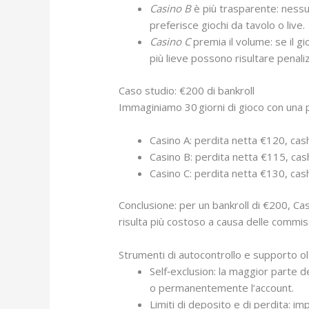
Casino B
è più trasparente: nessu
preferisce giochi da tavolo o live.
Casino C
premia il volume: se il gi
più lieve possono risultare penaliz
Caso studio: €200 di bankroll
Immaginiamo 30 giorni di gioco con una pu
Casino A: perdita netta €120, cas
Casino B: perdita netta €115, ca
Casino C: perdita netta €130, cas
Conclusione: per un bankroll di €200, Ca
risulta più costoso a causa delle commiss
Strumenti di autocontrollo e supporto olt
Self‑exclusion: la maggior parte
o permanentemente l’account.
Limiti di deposito e di perdita: i