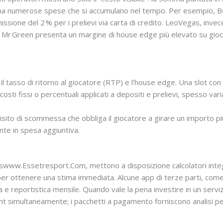
le ma numerose spese che si accumulano nel tempo. Per esempio, 
sione del 2 % per i prelievi via carta di credito. LeoVegas, invece
. Mr Green presenta un margine di house edge più elevato su gio
 il tasso di ritorno al giocatore (RTP) e l’house edge. Una slot c
osti fissi o percentuali applicati a depositi e prelievi, spesso var
uisito di scommessa che obbliga il giocatore a girare un importo pi
te in spesa aggiuntiva.
pswww.Essetresport.Com, mettono a disposizione calcolatori integra
per ottenere una stima immediata. Alcune app di terze parti, come
 e reportistica mensile. Quando vale la pena investire in un serv
unt simultaneamente; i pacchetti a pagamento forniscono analisi pe