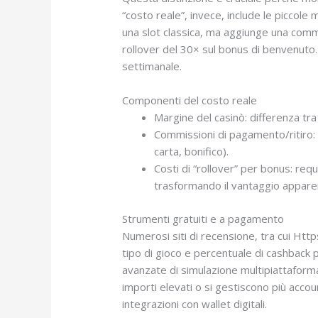
“costo reale”, invece, include le picco
una slot classica, ma aggiunge una commis
rollover del 30× sul bonus di benvenuto
settimanale.
Componenti del costo reale
Margine del casinò: differenza tra
Commissioni di pagamento/ritiro: c
carta, bonifico).
Costi di “rollover” per bonus: req
trasformando il vantaggio apparen
Strumenti gratuiti e a pagamento
Numerosi siti di recensione, tra cui Htt
tipo di gioco e percentuale di cashback 
avanzate di simulazione multipiattaforma
importi elevati o si gestiscono più acco
integrazioni con wallet digitali.