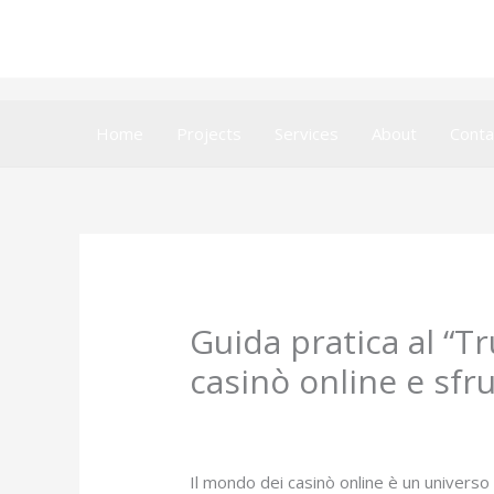
Skip
to
content
Home
Projects
Services
About
Conta
Guida pratica al “Tr
casinò online e sfr
Leave a Comment
/
Uncategorized
/ B
Il mondo dei casinò online è un universo