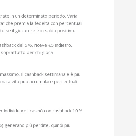
trate in un determinato periodo. Varia
ta” che premia la fedeltà con percentuali
o se il giocatore è in saldo positivo.
cashback del 5 %, riceve €5 indietro,
 soprattutto per chi gioca
 massimo. Il cashback settimanale è più
mma a vita può accumulare percentuali
r individuare i casinò con cashback 10 %
 %) generano più perdite, quindi più