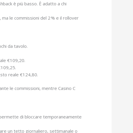
hback è più basso. È adatto a chi
, ma le commissioni del 2 % e il rollover
ochi da tavolo.
eale €109,20.
€109,25.
osto reale €124,80.
stante le commissioni, mentre Casino C
om, permette di bloccare temporaneamente
sare un tetto giornaliero, settimanale o