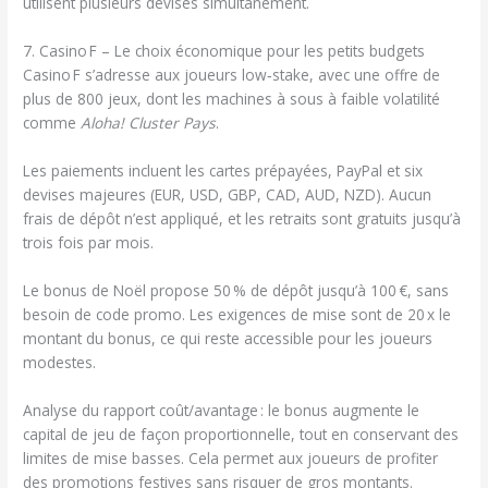
utilisent plusieurs devises simultanément.
7. Casino F – Le choix économique pour les petits budgets
Casino F s’adresse aux joueurs low‑stake, avec une offre de
plus de 800 jeux, dont les machines à sous à faible volatilité
comme
Aloha! Cluster Pays
.
Les paiements incluent les cartes prépayées, PayPal et six
devises majeures (EUR, USD, GBP, CAD, AUD, NZD). Aucun
frais de dépôt n’est appliqué, et les retraits sont gratuits jusqu’à
trois fois par mois.
Le bonus de Noël propose 50 % de dépôt jusqu’à 100 €, sans
besoin de code promo. Les exigences de mise sont de 20 x le
montant du bonus, ce qui reste accessible pour les joueurs
modestes.
Analyse du rapport coût/avantage : le bonus augmente le
capital de jeu de façon proportionnelle, tout en conservant des
limites de mise basses. Cela permet aux joueurs de profiter
des promotions festives sans risquer de gros montants.