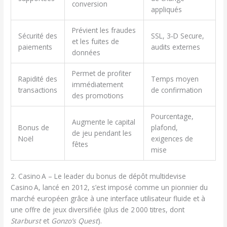
conversion
appliqués
Prévient les fraudes
Sécurité des
SSL, 3‑D Secure,
et les fuites de
paiements
audits externes
données
Permet de profiter
Rapidité des
Temps moyen
immédiatement
transactions
de confirmation
des promotions
Pourcentage,
Augmente le capital
Bonus de
plafond,
de jeu pendant les
Noël
exigences de
fêtes
mise
2. Casino A – Le leader du bonus de dépôt multidevise
Casino A, lancé en 2012, s’est imposé comme un pionnier du
marché européen grâce à une interface utilisateur fluide et à
une offre de jeux diversifiée (plus de 2 000 titres, dont
Starburst
et
Gonzo’s Quest
).