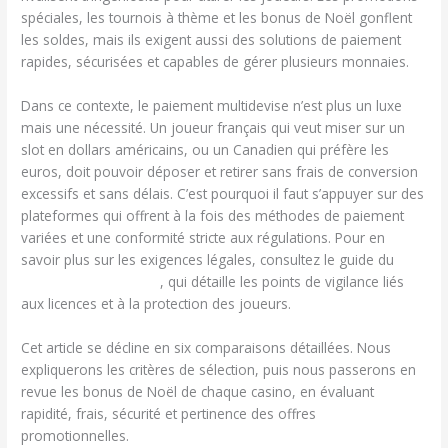
spéciales, les tournois à thème et les bonus de Noël gonflent
les soldes, mais ils exigent aussi des solutions de paiement
rapides, sécurisées et capables de gérer plusieurs monnaies.
Dans ce contexte, le paiement multidevise n’est plus un luxe
mais une nécessité. Un joueur français qui veut miser sur un
slot en dollars américains, ou un Canadien qui préfère les
euros, doit pouvoir déposer et retirer sans frais de conversion
excessifs et sans délais. C’est pourquoi il faut s’appuyer sur des
plateformes qui offrent à la fois des méthodes de paiement
variées et une conformité stricte aux régulations. Pour en
savoir plus sur les exigences légales, consultez le guide du
bookmaker hors arjel
, qui détaille les points de vigilance liés
aux licences et à la protection des joueurs.
Cet article se décline en six comparaisons détaillées. Nous
expliquerons les critères de sélection, puis nous passerons en
revue les bonus de Noël de chaque casino, en évaluant
rapidité, frais, sécurité et pertinence des offres
promotionnelles.