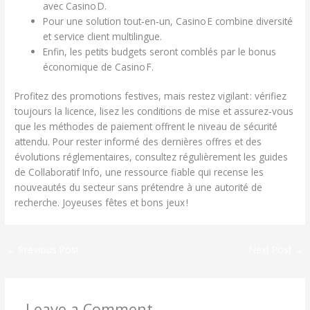
avec Casino D.
Pour une solution tout‑en‑un, Casino E combine diversité
et service client multilingue.
Enfin, les petits budgets seront comblés par le bonus
économique de Casino F.
Profitez des promotions festives, mais restez vigilant : vérifiez
toujours la licence, lisez les conditions de mise et assurez‑vous
que les méthodes de paiement offrent le niveau de sécurité
attendu. Pour rester informé des dernières offres et des
évolutions réglementaires, consultez régulièrement les guides
de Collaboratif Info, une ressource fiable qui recense les
nouveautés du secteur sans prétendre à une autorité de
recherche. Joyeuses fêtes et bons jeux !
←
Previous Post
Next Post
→
Leave a Comment