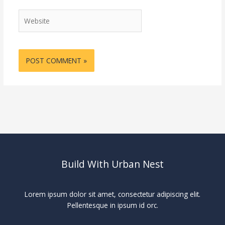
Website
Build With Urban Nest
Lorem ipsum dolor sit amet, consectetur adipiscing elit.
Pellentesque in ipsum id orc.