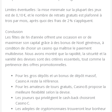
Limites éventuelles : la mise minimale sur la plupart des jeux
est de 0,10 €, et le nombre de retraits gratuits est plafonné à
trois par mois, après quoi des frais de 2 % s’appliquent.
Conclusion
Les fêtes de fin d’année offrent une occasion en or de
maximiser son capital grâce à des bonus de Noël généreux, à
condition de choisir un casino qui maîtrise le paiement
multidevise. Nous avons montré que la rapidité, la sécurité et la
variété des devises sont des critères essentiels, tout comme la
pertinence des offres promotionnelles.
Pour les gros dépôts et un bonus de dépôt massif,
Casino A reste la référence.
Pour les amateurs de tours gratuits, Casino B propose la
meilleure flexibilité selon la devise.
Les joueurs qui privilégient le cash‑back choisiront
Casino C.
Les adeptes de cryptomonnaies trouveront leur bonheur