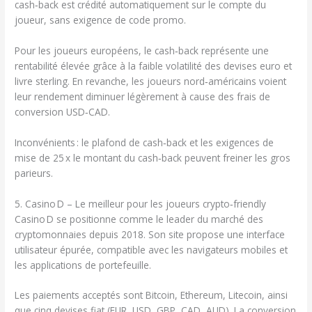
cash‑back est crédité automatiquement sur le compte du
joueur, sans exigence de code promo.
Pour les joueurs européens, le cash‑back représente une
rentabilité élevée grâce à la faible volatilité des devises euro et
livre sterling. En revanche, les joueurs nord‑américains voient
leur rendement diminuer légèrement à cause des frais de
conversion USD‑CAD.
Inconvénients : le plafond de cash‑back et les exigences de
mise de 25 x le montant du cash‑back peuvent freiner les gros
parieurs.
5. Casino D – Le meilleur pour les joueurs crypto‑friendly
Casino D se positionne comme le leader du marché des
cryptomonnaies depuis 2018. Son site propose une interface
utilisateur épurée, compatible avec les navigateurs mobiles et
les applications de portefeuille.
Les paiements acceptés sont Bitcoin, Ethereum, Litecoin, ainsi
que cinq devises fiat (EUR, USD, GBP, CAD, AUD). La conversion