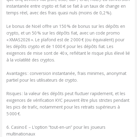
instantanée entre crypto et fiat se fait à un taux de change en
temps réel, avec des frais quasi nuls (moins de 0,2 %).
Le bonus de Noël offre un 150 % de bonus sur les dépôts en
crypto, et un 50 % sur les dépôts fiat, avec un code promo
« XMAS2026 ». Le plafond est de 2 000 € (ou équivalent) pour
les dépôts crypto et de 1 000 € pour les dépôts fiat. Les
exigences de mise sont de 40 x, reflétant le risque plus élevé lié
à la volatilité des cryptos.
Avantages : conversion instantanée, frais minimes, anonymat
partiel pour les utilisateurs de crypto.
Risques : la valeur des dépôts peut fluctuer rapidement, et les
exigences de vérification KYC peuvent être plus strictes pendant
les pics de trafic, notamment pour les retraits supérieurs à
5 000 €.
6. Casino E – L’option “tout‑en‑un” pour les joueurs
multinationaux