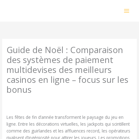
Skip
to
content
Guide de Noël : Comparaison
des systèmes de paiement
multidevises des meilleurs
casinos en ligne – focus sur les
bonus
Leave a Comment
/
Uncategorized
/ By
prakashdhanabal@yahoo.com
Les fêtes de fin d’année transforment le paysage du jeu en
ligne. Entre les décorations virtuelles, les jackpots qui scintillent
comme des guirlandes et les affluences record, les opérateurs
rivalisent d’ingéniosité pour attirer les joueurs. Les promotions