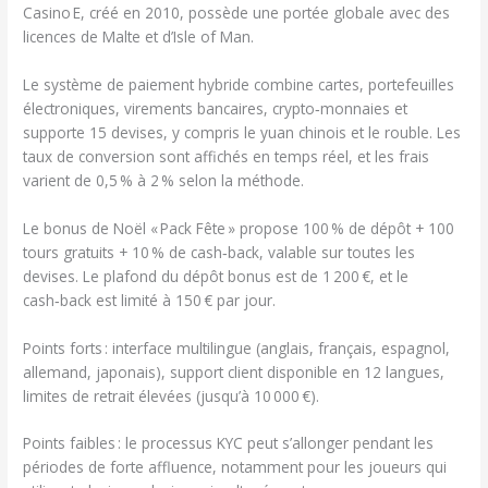
Casino E, créé en 2010, possède une portée globale avec des
licences de Malte et d’Isle of Man.
Le système de paiement hybride combine cartes, portefeuilles
électroniques, virements bancaires, crypto‑monnaies et
supporte 15 devises, y compris le yuan chinois et le rouble. Les
taux de conversion sont affichés en temps réel, et les frais
varient de 0,5 % à 2 % selon la méthode.
Le bonus de Noël « Pack Fête » propose 100 % de dépôt + 100
tours gratuits + 10 % de cash‑back, valable sur toutes les
devises. Le plafond du dépôt bonus est de 1 200 €, et le
cash‑back est limité à 150 € par jour.
Points forts : interface multilingue (anglais, français, espagnol,
allemand, japonais), support client disponible en 12 langues,
limites de retrait élevées (jusqu’à 10 000 €).
Points faibles : le processus KYC peut s’allonger pendant les
périodes de forte affluence, notamment pour les joueurs qui