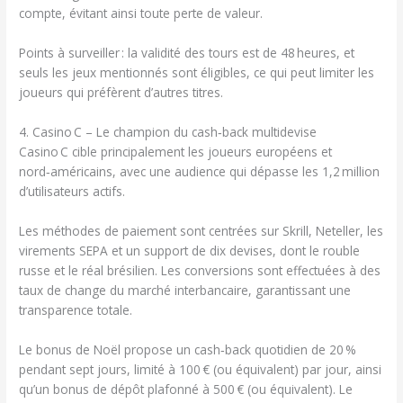
compte, évitant ainsi toute perte de valeur.
Points à surveiller : la validité des tours est de 48 heures, et
seuls les jeux mentionnés sont éligibles, ce qui peut limiter les
joueurs qui préfèrent d’autres titres.
4. Casino C – Le champion du cash‑back multidevise
Casino C cible principalement les joueurs européens et
nord‑américains, avec une audience qui dépasse les 1,2 million
d’utilisateurs actifs.
Les méthodes de paiement sont centrées sur Skrill, Neteller, les
virements SEPA et un support de dix devises, dont le rouble
russe et le réal brésilien. Les conversions sont effectuées à des
taux de change du marché interbancaire, garantissant une
transparence totale.
Le bonus de Noël propose un cash‑back quotidien de 20 %
pendant sept jours, limité à 100 € (ou équivalent) par jour, ainsi
qu’un bonus de dépôt plafonné à 500 € (ou équivalent). Le