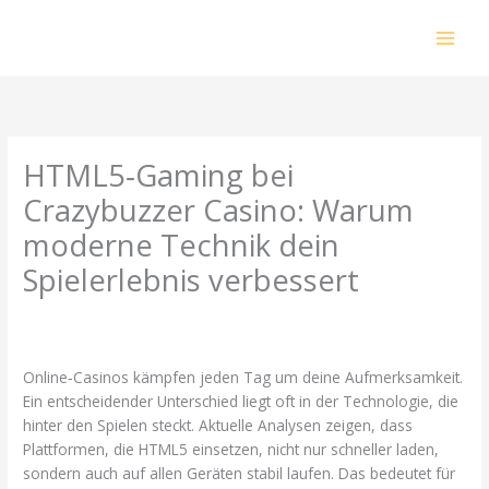
Skip
to
content
HTML5‑Gaming bei
Crazybuzzer Casino: Warum
moderne Technik dein
Spielerlebnis verbessert
Leave a Comment
/
Uncategorized
/ By
prakashdhanabal@yahoo.com
Online‑Casinos kämpfen jeden Tag um deine Aufmerksamkeit.
Ein entscheidender Unterschied liegt oft in der Technologie, die
hinter den Spielen steckt. Aktuelle Analysen zeigen, dass
Plattformen, die HTML5 einsetzen, nicht nur schneller laden,
sondern auch auf allen Geräten stabil laufen. Das bedeutet für