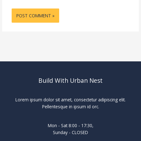
Build With Urban Nest
Lorem ipsum dolor sit amet, consectetur adipiscing elit.
Pellentesque in ipsum id orc.
Mon - Sat 8:00 - 17:30,
Sunday - CLOSED