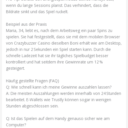
wenn du lange Sessions planst. Das verhindert, dass die
Bildrate sinkt und das Spiel ruckelt.
Beispiel aus der Praxis
Maria, 34, liebt es, nach dem Arbeitsweg ein paar Spins zu
spielen. Sie hat festgestellt, dass sie mit dem mobilen Browser
von Crazybuzzer Casino dieselben Boni erhält wie am Desktop,
jedoch in nur 2 Sekunden ein Spiel starten kann. Durch die
schnelle Ladezeit hat sie ihr tägliches Spielbudget besser
kontrolliert und hat seitdem ihre Gewinnrate um 12 %
gesteigert.
Häufig gestellte Fragen (FAQ)
Q: Wie schnell kann ich meine Gewinne auszahlen lassen?
A: Die meisten Auszahlungen werden innerhalb von 24 Stunden
bearbeitet. E‑Wallets wie Trustly können sogar in wenigen
Stunden abgeschlossen sein.
Q: Ist das Spielen auf dem Handy genauso sicher wie am
Computer?