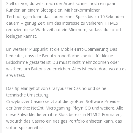
Stell dir vor, du willst nach der Arbeit schnell noch ein paar
Runden an einem Slot spielen. Mit herkömmlichen
Technologien kann das Laden eines Spiels bis zu 10 Sekunden
dauern – genug Zeit, um das Interesse zu verlieren. HTML5
reduziert diese Wartezeit auf ein Minimum, sodass du sofort
loslegen kannst.
Ein weiterer Pluspunkt ist die Mobile‑First‑Optimierung. Das
bedeutet, dass die Benutzeroberfläche speziell für kleine
Bildschirme gestaltet ist. Du musst nicht mehr zoomen oder
wischen, um Buttons zu erreichen. Alles ist exakt dort, wo du es
erwartest.
Das Spielangebot von Crazybuzzer Casino und seine
technische Umsetzung
Crazybuzzer Casino setzt auf die größten Software‑Provider
der Branche: NetEnt, Microgaming, Play’n GO und weitere. Alle
diese Entwickler liefern ihre Slots bereits in HTML5‑Formaten,
wodurch das Casino ein riesiges Portfolio anbieten kann, das
sofort spielbereit ist.