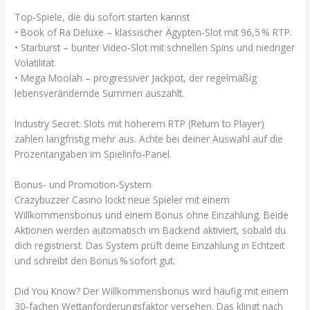
Top‑Spiele, die du sofort starten kannst
• Book of Ra Deluxe – klassischer Ägypten‑Slot mit 96,5 % RTP.
• Starburst – bunter Video‑Slot mit schnellen Spins und niedriger
Volatilität.
• Mega Moolah – progressiver Jackpot, der regelmäßig
lebensverändernde Summen auszahlt.
Industry Secret: Slots mit höherem RTP (Return to Player)
zahlen langfristig mehr aus. Achte bei deiner Auswahl auf die
Prozentangaben im Spielinfo‑Panel.
Bonus‑ und Promotion‑System
Crazybuzzer Casino lockt neue Spieler mit einem
Willkommensbonus und einem Bonus ohne Einzahlung. Beide
Aktionen werden automatisch im Backend aktiviert, sobald du
dich registrierst. Das System prüft deine Einzahlung in Echtzeit
und schreibt den Bonus % sofort gut.
Did You Know? Der Willkommensbonus wird häufig mit einem
30‑fachen Wettanforderungsfaktor versehen. Das klingt nach