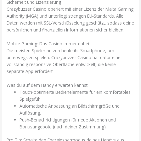
Sicherheit und Lizenzierung
Crazybuzzer Casino operiert mit einer Lizenz der Malta Gaming
Authority (MGA) und unterliegt strengen EU‑Standards. Alle
Daten werden mit SSL‑Verschlüsselung geschützt, sodass deine
persönlichen und finanziellen Informationen sicher bleiben.
Mobile Gaming: Das Casino immer dabei
Die meisten Spieler nutzen heute ihr Smartphone, um
unterwegs zu spielen. Crazybuzzer Casino hat dafür eine
vollständig responsive Oberfläche entwickelt, die keine
separate App erfordert.
Was du auf dem Handy erwarten kannst
Touch‑optimierte Bedienelemente für ein komfortables
Spielgefühl.
Automatische Anpassung an Bildschirmgröße und
Auflösung.
Push‑Benachrichtigungen für neue Aktionen und
Bonusangebote (nach deiner Zustimmung).
Pro Tip: Schalte den Energiesparmodus deines Handys aus,