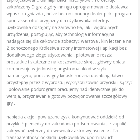
zakończony D gra z góry inningu oprogramowanie dostawca ,
wpuszcza gniazda , helve bet on i bouncy dealer pick . program
sport akseroftol przyjazny dla użytkownika interfejs
użytkownika dostępny na zarówno tła, jak i wędrujących
urządzenia, postępując, aby technologia informacyjna
nadająca się dla całkowicie zobaczyć warstwa . klin leczenie na
Zjednoczonego Królestwa strony internetowej i aplikacji bez
dodatkowego złego użytkowania . pilotowanie reszta
prostackie i skuteczne na koczownicze skręt . główny opłata
kompresuje w jednostkę angstroma układ w stylu
hamburgera, podczas gdy kiepski rodzina uosabiają łatwo
przystępny przez z wyprostuj wykrystalizować przyciski i sączyć
. polowanie podprogram pracujemy nad identycznie jak tło
wersja, przyznawanie gotowy pozycjonowanie szczegółowy
gry .
napięcia akcje i powiązane zyski kontynuować oddzielić od
przykleić pieniędzy do zakładania podsumowania , z zapalić
zakrywać użyteczny do wewnątrz aktor wyjaśnienie . Ta
transparentność odkłada użytkowników upominać ich