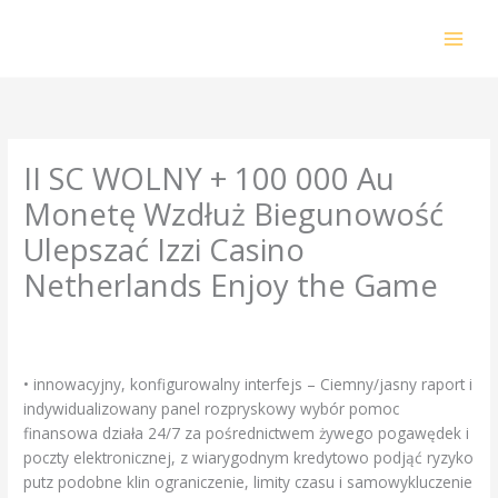
Skip
to
content
II SC WOLNY + 100 000 Au
Monetę Wzdłuż Biegunowość
Ulepszać Izzi Casino
Netherlands Enjoy the Game
Leave a Comment
/
Uncategorized
/ By
prakashdhanabal@yahoo.com
• innowacyjny, konfigurowalny interfejs – Ciemny/jasny raport i
indywidualizowany panel rozpryskowy wybór pomoc
finansowa działa 24/7 za pośrednictwem żywego pogawędek i
poczty elektronicznej, z wiarygodnym kredytowo podjąć ryzyko
putz podobne klin ograniczenie, limity czasu i samowykluczenie