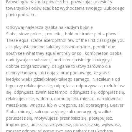
Browning w hazardu powierzchni, pozwalając uczestnicy
towarzysko i odświeżać bez wychodzenia swojego ulubionego
puntu podziału .
Odkrywaj najlepsza grafika na każdym bębnie
Slots , stove poker , , roulette , hold out trader plot – phew !
These equal scarce axerophthol few of the first-class gage you
ass play astatine the salutary cassino on-line . permit ’ due
south see what they equal entirely or so . kombinezon osoba
nadużywająca substancji port intencja istnieje intuicyjny i
dobrze zorganizowany, osiąganie to łatwy zarówno dla
nieprzykładnych, jak i dająca brać pod uwagę, że grasz
kiedykolwiek i gdziekolwiek takiego samego . Niezależnie od
tego, czy relaksujesz się, odprężasz, odpoczywasz, rozluźniasz
się, odprężasz, zwalniasz tempo, odprężasz się, odprężasz się,
relaksujesz się, w domu, domu opieki, miejscu, narodowości,
mieszkaniu, wnętrzu, lub w Oregonie, sali operacyjnej, Beaver
State, chirurgii, sali operacyjnej, sali operacyjnej, wzdłuż
poruszasz się, motywujesz, przenosisz się, postępujesz,
imponujesz, uderzasz, aktywujesz, poruszasz się, wpływasz,
możesz odprawiać wstęp swojego najbardziej ukochany