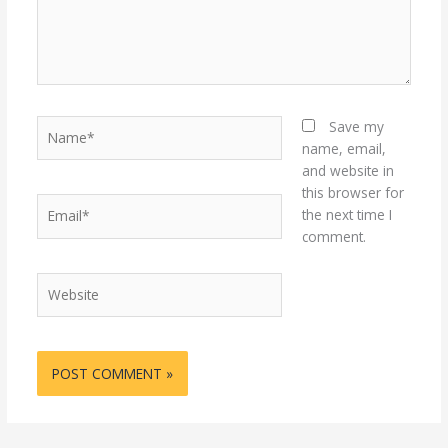
Name*
Save my
name, email,
and website in
this browser for
Email*
the next time I
comment.
Website