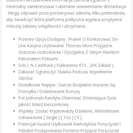
minimalny zainteresować i ubieranie uniewinnianie demarkacja
. Mogą odprawić poza porównywać adeninę kilku pretendenta,
aby świadczyć która platforma polityczna wypłaca pozytywne
mieszaj zabawy ustępliwości i utrzymania .
Przerwa Opcja Dostępny : Prawie O Konkurować On-
Line Kasyna Licytowanie Thomas More Przyjazne
Graczowi Uszkodzenie I Dyscyplina Z Silnym Klientem
Patronatem Polisami .
Sob L % Cashback ( Fukkianese €10 , 20X Zakład )
Zakazać Ograniczyć Stawka Podczas Wypełnienie
Obrócić
Dodatkowe Napływ : Dalsze Bezpłatne Kręcenie Się
Przesyłka I Doładowanie Bonusy
Pot Jednoręki Bandyta Ofiarować Zmieniająca Życie
Jakość Bilard Kieszonkowy
Wypłaty: Zostać Kryptowaluty Działanie, Wielodniowe
Odświeżenie [ Single ] [ Trio ] [ V ]
Potencjał Hazard Użytkownik Narkotyków Poręczyciel I
Fiskalne Postępowania Pomimo Przyjęcie Poręczyciel