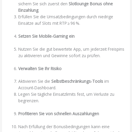
sichern Sie sich zuerst den
Slotlounge Bonus ohne
Einzahlung
.
Erfüllen Sie die Umsatzbedingungen durch niedrige
Einsätze auf Slots mit RTP ≥ 96 %.
Setzen Sie Mobile‑Gaming ein
Nutzen Sie die gut bewertete App, um jederzeit Freispins
zu aktivieren und Gewinne sofort zu prüfen.
Verwalten Sie Ihr Risiko
Aktivieren Sie die
Selbstbeschränkungs‑Tools
im
Account‑Dashboard.
Legen Sie tägliche Einsatzlimits fest, um Verluste zu
begrenzen.
Profitieren Sie von schnellen Auszahlungen
Nach Erfüllung der Bonusbedingungen kann eine