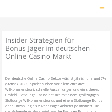
Skip
to
content
Insider‑Strategien für
Bonus‑Jäger im deutschen
Online‑Casino‑Markt
Leave a Comment
/
Uncategorized
/ By
prakashdhanabal@yahoo.com
Der deutsche Online‑Casino‑Sektor wächst jährlich um rund 7 %
(Statistik 2023). Spieler suchen vor allem attraktive
Willkommensboni, schnelle Auszahlungen und ein sicheres
Umfeld. Slotlounge Casino hat sich mit einem großzügigen
Slotlounge Willkommensbonus und einem Slotlounge Bonus
ohne Einzahlung als zuverlässiger Anbieter positioniert. Die
nachfolgende Analyse zeigt, welche Faktoren Bonus‑Jäger