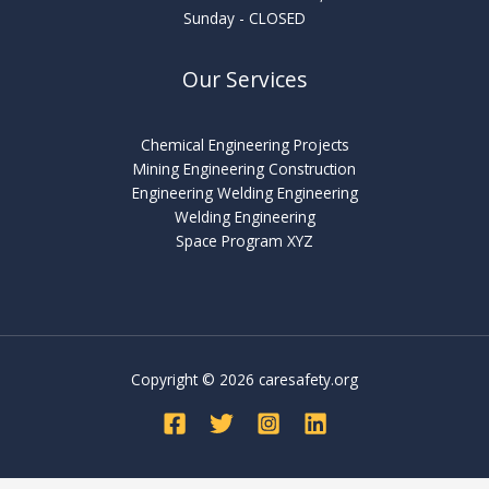
Sunday - CLOSED
Our Services
Chemical Engineering Projects
Mining Engineering Construction
Engineering Welding Engineering
Welding Engineering
Space Program XYZ
Copyright © 2026 caresafety.org