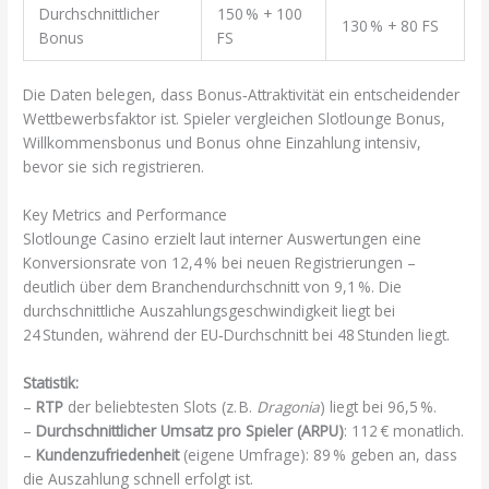
Durchschnittlicher
150 % + 100
130 % + 80 FS
Bonus
FS
Die Daten belegen, dass Bonus‑Attraktivität ein entscheidender
Wettbewerbsfaktor ist. Spieler vergleichen Slotlounge Bonus,
Willkommensbonus und Bonus ohne Einzahlung intensiv,
bevor sie sich registrieren.
Key Metrics and Performance
Slotlounge Casino erzielt laut interner Auswertungen eine
Konversionsrate von 12,4 % bei neuen Registrierungen –
deutlich über dem Branchendurchschnitt von 9,1 %. Die
durchschnittliche Auszahlungsgeschwindigkeit liegt bei
24 Stunden, während der EU‑Durchschnitt bei 48 Stunden liegt.
Statistik:
–
RTP
der beliebtesten Slots (z. B.
Dragonia
) liegt bei 96,5 %.
–
Durchschnittlicher Umsatz pro Spieler (ARPU)
: 112 € monatlich.
–
Kundenzufriedenheit
(eigene Umfrage): 89 % geben an, dass
die Auszahlung schnell erfolgt ist.