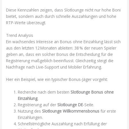
Diese Kennzahlen zeigen, dass Slotlounge nicht nur hohe Boni
bietet, sondern auch durch schnelle Auszahlungen und hohe
RTP‑Werte überzeugt.
Trend Analysis
Ein wachsendes Interesse an Bonus ohne Einzahlung lässt sich
aus den letzten 12 Monaten ableiten: 38 % der neuen Spieler
geben an, dass ein solcher Bonus die Entscheidung für die
Registrierung maßgeblich beeinflusst. Gleichzeitig steigt die
Nachfrage nach Live‑Support und Mobiler Erfahrung.
Hier ein Beispiel, wie ein typischer Bonus‑Jäger vorgeht:
Recherche nach dem besten
Slotlounge Bonus ohne
Einzahlung
.
Registrierung auf der
Slotlounge DE
‑Seite.
Nutzung des
Slotlounge Willkommensbonus
für erste
Einzahlungen.
Schnellstmögliche Auszahlung nach Erfüllung der