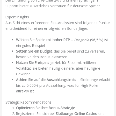
Die Einführung von Live‑Chat 24/7 und mehrsprachigem
Support bietet zusätzliches Vertrauen für deutsche Spieler.
Expert Insights
Aus Sicht eines erfahrenen Slot‑Analysten sind folgende Punkte
entscheidend für einen erfolgreichen Bonus‑Jäger:
Wählen Sie Spiele mit hoher RTP
–
Dragonia
(96,5 %) ist
ein gutes Beispiel.
Setzen Sie ein Budget
, das Sie bereit sind zu verlieren,
bevor Sie den Bonus aktivieren.
Nutzen Sie Freispins
gezielt für Slots mit mittlerer
Volatilität; sie bieten häufig kleinere, aber häufigere
Gewinne.
Achten Sie auf die Auszahlungslimits
– Slotlounge erlaubt
bis zu 5.000 € pro Auszahlung, was für High‑Roller
attraktiv ist.
Strategic Recommendations
Optimieren Sie Ihre Bonus‑Strategie
Registrieren Sie sich bei
Slotlounge Online Casino
und