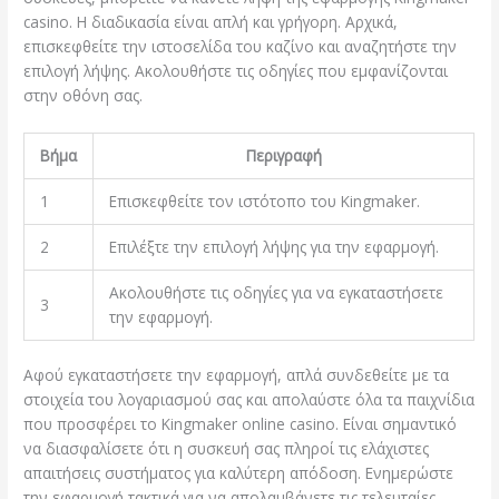
casino. Η διαδικασία είναι απλή και γρήγορη. Αρχικά,
επισκεφθείτε την ιστοσελίδα του καζίνο και αναζητήστε την
επιλογή λήψης. Ακολουθήστε τις οδηγίες που εμφανίζονται
στην οθόνη σας.
Βήμα
Περιγραφή
1
Επισκεφθείτε τον ιστότοπο του Kingmaker.
2
Επιλέξτε την επιλογή λήψης για την εφαρμογή.
Ακολουθήστε τις οδηγίες για να εγκαταστήσετε
3
την εφαρμογή.
Αφού εγκαταστήσετε την εφαρμογή, απλά συνδεθείτε με τα
στοιχεία του λογαριασμού σας και απολαύστε όλα τα παιχνίδια
που προσφέρει το Kingmaker online casino. Είναι σημαντικό
να διασφαλίσετε ότι η συσκευή σας πληροί τις ελάχιστες
απαιτήσεις συστήματος για καλύτερη απόδοση. Ενημερώστε
την εφαρμογή τακτικά για να απολαμβάνετε τις τελευταίες