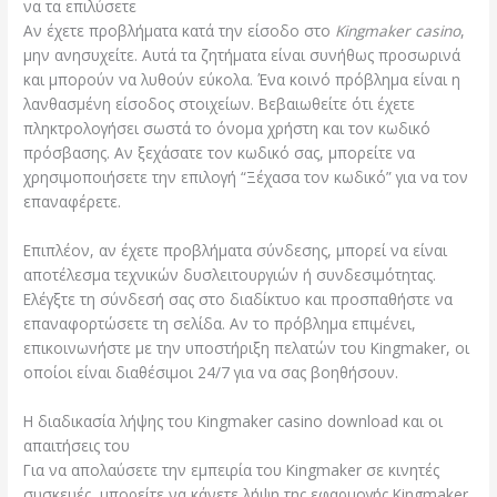
να τα επιλύσετε
Αν έχετε προβλήματα κατά την είσοδο στο
Kingmaker casino
,
μην ανησυχείτε. Αυτά τα ζητήματα είναι συνήθως προσωρινά
και μπορούν να λυθούν εύκολα. Ένα κοινό πρόβλημα είναι η
λανθασμένη είσοδος στοιχείων. Βεβαιωθείτε ότι έχετε
πληκτρολογήσει σωστά το όνομα χρήστη και τον κωδικό
πρόσβασης. Αν ξεχάσατε τον κωδικό σας, μπορείτε να
χρησιμοποιήσετε την επιλογή “Ξέχασα τον κωδικό” για να τον
επαναφέρετε.
Επιπλέον, αν έχετε προβλήματα σύνδεσης, μπορεί να είναι
αποτέλεσμα τεχνικών δυσλειτουργιών ή συνδεσιμότητας.
Ελέγξτε τη σύνδεσή σας στο διαδίκτυο και προσπαθήστε να
επαναφορτώσετε τη σελίδα. Αν το πρόβλημα επιμένει,
επικοινωνήστε με την υποστήριξη πελατών του Kingmaker, οι
οποίοι είναι διαθέσιμοι 24/7 για να σας βοηθήσουν.
Η διαδικασία λήψης του Kingmaker casino download και οι
απαιτήσεις του
Για να απολαύσετε την εμπειρία του Kingmaker σε κινητές
συσκευές, μπορείτε να κάνετε λήψη της εφαρμογής Kingmaker