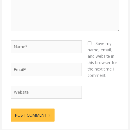
Name*
Save my
name, email,
and website in
this browser for
Email*
the next time I
comment.
Website