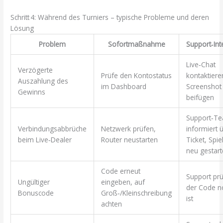
Schritt 4: Während des Turniers – typische Probleme und deren
Lösung
Problem
Sofortmaßnahme
Support‑Int
Live‑Chat
Verzögerte
Prüfe den Kontostatus
kontaktiere
Auszahlung des
im Dashboard
Screenshot
Gewinns
beifügen
Support‑T
Verbindungsabbrüche
Netzwerk prüfen,
informiert 
beim Live‑Dealer
Router neustarten
Ticket, Spie
neu gestart
Code erneut
Support prü
Ungültiger
eingeben, auf
der Code no
Bonuscode
Groß‑/Kleinschreibung
ist
achten