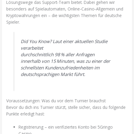
Lösungswege das Support‑Team bietet. Dabei gehen wir
besonders auf Spielautomaten, Online‑Casino‑Allgemein und
Kryptowährungen ein – die wichtigsten Themen für deutsche
Spieler.
Did You Know? Laut einer aktuellen Studie
verarbeitet
https://5-gringo.casino/
durchschnittlich 98 % aller Anfragen
innerhalb von 15 Minuten, was zu einer der
schnellsten Kundenzufriedenheiten im
deutschsprachigen Markt führt.
Voraussetzungen: Was du vor dem Turnier brauchst
Bevor du dich ins Turnier stürzt, stelle sicher, dass du folgende
Punkte erledigt hast:
Registrierung – ein verifiziertes Konto bei 5Gringo
Casino.