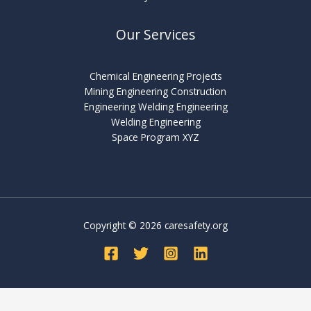
Our Services
Chemical Engineering Projects
Mining Engineering Construction
Engineering Welding Engineering
Welding Engineering
Space Program XYZ
Copyright © 2026 caresafety.org