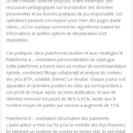
Le site Pontdarc Ardeche propose, à titre d’exemple, des
ressources pédagogiques sur la protection des données
personnelles et les bonnes pratiques de jeu responsable. Les
opérateurs peuvent s’en inspirer pour créer des pages d’aide
claires, où l’on explique comment les algorithmes traitent les
informations et quelles options de désactivation sont
disponibles.
Cas pratiques : deux plateformes leaders et leurs stratégies IA
Plateforme A – orientation personnalisation du catalogue
Cette plateforme a investi dans un moteur de recommandation
hybride, combinant filtrage collaboratif et analyse du contenu
des jeux (RTP, volatilité, thème). Le résultat : chaque joueur voit
apparaître en première position les slots qui correspondent à
son profil de risque. Après six mois d’utilisation, le taux de
rétention mensuel est passé de 48 % à 62 %, tandis que le
nombre moyen de parties par session a augmenté de 15 %.
Plateforme B – orientation sécurisation des paiements
L’autre acteur a misé sur l’IA pour le contrôle des flux financiers.
En intégrant un système de scoring en temps réel, ils ont réduit