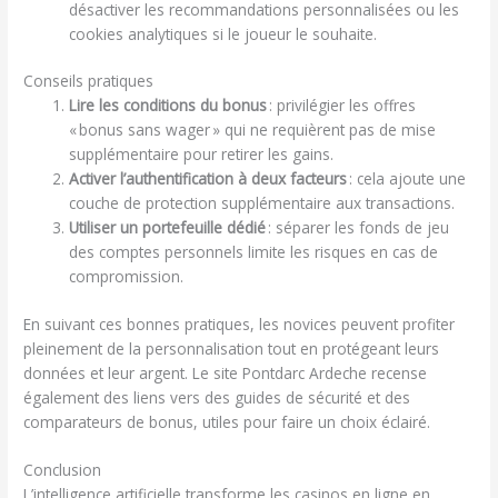
désactiver les recommandations personnalisées ou les
cookies analytiques si le joueur le souhaite.
Conseils pratiques
Lire les conditions du bonus
: privilégier les offres
« bonus sans wager » qui ne requièrent pas de mise
supplémentaire pour retirer les gains.
Activer l’authentification à deux facteurs
: cela ajoute une
couche de protection supplémentaire aux transactions.
Utiliser un portefeuille dédié
: séparer les fonds de jeu
des comptes personnels limite les risques en cas de
compromission.
En suivant ces bonnes pratiques, les novices peuvent profiter
pleinement de la personnalisation tout en protégeant leurs
données et leur argent. Le site Pontdarc Ardeche recense
également des liens vers des guides de sécurité et des
comparateurs de bonus, utiles pour faire un choix éclairé.
Conclusion
L’intelligence artificielle transforme les casinos en ligne en