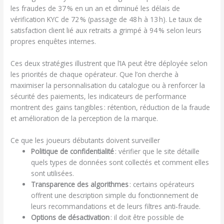
les fraudes de 37 % en un an et diminué les délais de
vérification KYC de 72 % (passage de 48 h à 13 h). Le taux de
satisfaction client lié aux retraits a grimpé à 94 % selon leurs
propres enquêtes internes.
Ces deux stratégies illustrent que l’IA peut être déployée selon
les priorités de chaque opérateur. Que l’on cherche à
maximiser la personnalisation du catalogue ou à renforcer la
sécurité des paiements, les indicateurs de performance
montrent des gains tangibles : rétention, réduction de la fraude
et amélioration de la perception de la marque.
Ce que les joueurs débutants doivent surveiller
Politique de confidentialité
: vérifier que le site détaille
quels types de données sont collectés et comment elles
sont utilisées.
Transparence des algorithmes
: certains opérateurs
offrent une description simple du fonctionnement de
leurs recommandations et de leurs filtres anti‑fraude.
Options de désactivation
: il doit être possible de