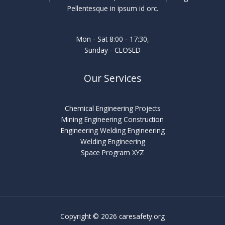
Pellentesque in ipsum id orc.
Mon - Sat 8:00 - 17:30,
Sunday - CLOSED
Our Services
Chemical Engineering Projects
Mining Engineering Construction
Engineering Welding Engineering
Welding Engineering
Space Program XYZ
Copyright © 2026 caresafety.org