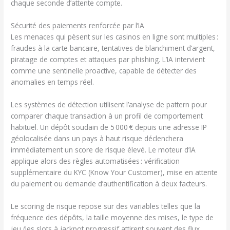
chaque seconde d’attente compte.
Sécurité des paiements renforcée par l’IA
Les menaces qui pèsent sur les casinos en ligne sont multiples :
fraudes à la carte bancaire, tentatives de blanchiment d’argent,
piratage de comptes et attaques par phishing. L’IA intervient
comme une sentinelle proactive, capable de détecter des
anomalies en temps réel.
Les systèmes de détection utilisent l’analyse de pattern pour
comparer chaque transaction à un profil de comportement
habituel. Un dépôt soudain de 5 000 € depuis une adresse IP
géolocalisée dans un pays à haut risque déclenchera
immédiatement un score de risque élevé. Le moteur d’IA
applique alors des règles automatisées : vérification
supplémentaire du KYC (Know Your Customer), mise en attente
du paiement ou demande d’authentification à deux facteurs.
Le scoring de risque repose sur des variables telles que la
fréquence des dépôts, la taille moyenne des mises, le type de
jeu (les slots à jackpot progressif attirent souvent des flux