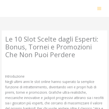
Skip
to
content
Le 10 Slot Scelte dagli Esperti:
Bonus, Tornei e Promozioni
Che Non Puoi Perdere
Leave a Comment
/
Uncategorized
/ By
prakashdhanabal@yahoo.com
Introduzione
Negli ultimi anni le slot online hanno superato la semplice
funzione di intrattenimento, diventando veri e propri hub di
premi, tornei e promozioni. Grafiche ultra‑realistiche,
meccaniche innovative e jackpot progressivi attirano sia i neofiti
sia i giocatori più esperti, che cercano di massimizzare il valore
del proprio bankroll. Per chi vuole andare oltre il classico “gira e