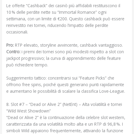
Le offerte “Cashback” dei casinò più affidabili restituiscono il
10 % delle perdite nette su “Immortal Romance” ogni
settimana, con un limite di €200. Questo cashback può essere
reinvestito nei tornei, riducendo l’impatto delle perdite
occasionali.
Pro:
RTP elevato, storyline avvincente, cashback vantaggioso.
Contro:
i premi dei tornei sono più modesti rispetto a slot con
jackpot progressivo; la curva di apprendimento delle feature
può richiedere tempo.
Suggerimento tattico: concentrarsi sui “Feature Picks” che
offrono free spins, poiché questi generano punti rapidamente
e aumentano le possibilità di scalare la classifica Love‑League.
8. Slot #7 – “Dead or Alive 2” (NetEnt) – Alta volatilità e tornei
“Wild West Showdown”
“Dead or Alive 2” è la continuazione della celebre slot western,
caratterizzata da una volatilità molto alta e un RTP di 96,8 %. I
simboli Wild appaiono frequentemente, attivando la funzione