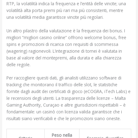
RTP, la volatilità indica la frequenza e l’entità delle vincite; una
volatilità alta porta premi più rari ma più consistenti, mentre
una volatilità media garantisce vincite più regolari.
Un altro pilastro della valutazione è la frequenza dei bonus. I
migliori “migliori casino online” offrono welcome bonus, free
spins e promozioni di ricarica con requisiti di scommessa
(wagering) ragionevoli. L’integrazione di tornei è valutata in
base al valore del montepremi, alla durata e alla chiarezza
delle regole.
Per raccogliere questi dati, gli analisti utilizzano software di
tracking che monitorano il traffico delle slot, le statistiche
fornite dagli audit dei certificati di gioco (eCOGRA, iTech Labs) e
le recensioni degli utenti. La trasparenza delle licenze – Malta
Gaming Authority, Curaçao e altre giurisdizioni rispettabili – è
fondamentale: un casinò con licenza valida garantisce che i
risultati siano verificabili e che le promozioni siano oneste.
Peso nella