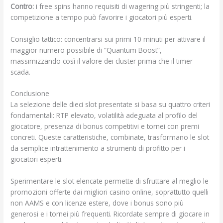
Contro:
i free spins hanno requisiti di wagering più stringenti; la
competizione a tempo può favorire i giocatori più esperti.
Consiglio tattico: concentrarsi sui primi 10 minuti per attivare il
maggior numero possibile di “Quantum Boost”,
massimizzando così il valore dei cluster prima che il timer
scada.
Conclusione
La selezione delle dieci slot presentate si basa su quattro criteri
fondamentali: RTP elevato, volatilità adeguata al profilo del
giocatore, presenza di bonus competitivi e tornei con premi
concreti. Queste caratteristiche, combinate, trasformano le slot
da semplice intrattenimento a strumenti di profitto per i
giocatori esperti.
Sperimentare le slot elencate permette di sfruttare al meglio le
promozioni offerte dai migliori casino online, soprattutto quelli
non AAMS e con licenze estere, dove i bonus sono più
generosi e i tornei più frequenti. Ricordate sempre di giocare in