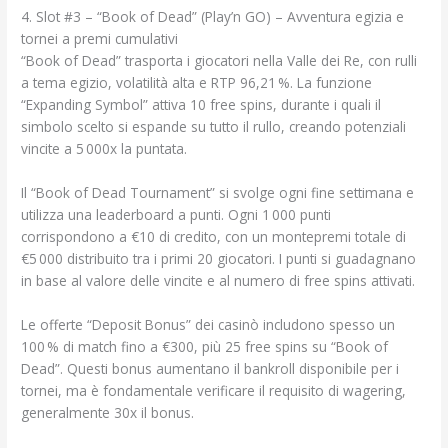
4. Slot #3 – “Book of Dead” (Play’n GO) – Avventura egizia e
tornei a premi cumulativi
“Book of Dead” trasporta i giocatori nella Valle dei Re, con rulli
a tema egizio, volatilità alta e RTP 96,21 %. La funzione
“Expanding Symbol” attiva 10 free spins, durante i quali il
simbolo scelto si espande su tutto il rullo, creando potenziali
vincite a 5 000x la puntata.
Il “Book of Dead Tournament” si svolge ogni fine settimana e
utilizza una leaderboard a punti. Ogni 1 000 punti
corrispondono a €10 di credito, con un montepremi totale di
€5 000 distribuito tra i primi 20 giocatori. I punti si guadagnano
in base al valore delle vincite e al numero di free spins attivati.
Le offerte “Deposit Bonus” dei casinò includono spesso un
100 % di match fino a €300, più 25 free spins su “Book of
Dead”. Questi bonus aumentano il bankroll disponibile per i
tornei, ma è fondamentale verificare il requisito di wagering,
generalmente 30x il bonus.