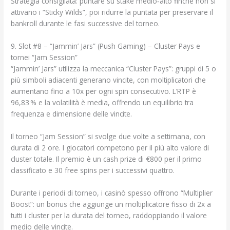
Strategia consigliata: puntare su stake medio‑alto finché non si
attivano i “Sticky Wilds”, poi ridurre la puntata per preservare il
bankroll durante le fasi successive del torneo.
9. Slot #8 – “Jammin’ Jars” (Push Gaming) – Cluster Pays e
tornei “Jam Session”
“Jammin’ Jars” utilizza la meccanica “Cluster Pays”: gruppi di 5 o
più simboli adiacenti generano vincite, con moltiplicatori che
aumentano fino a 10x per ogni spin consecutivo. L’RTP è
96,83 % e la volatilità è media, offrendo un equilibrio tra
frequenza e dimensione delle vincite.
Il torneo “Jam Session” si svolge due volte a settimana, con
durata di 2 ore. I giocatori competono per il più alto valore di
cluster totale. Il premio è un cash prize di €800 per il primo
classificato e 30 free spins per i successivi quattro.
Durante i periodi di torneo, i casinò spesso offrono “Multiplier
Boost”: un bonus che aggiunge un moltiplicatore fisso di 2x a
tutti i cluster per la durata del torneo, raddoppiando il valore
medio delle vincite.