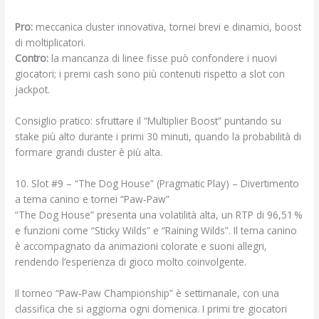
Pro:
meccanica cluster innovativa, tornei brevi e dinamici, boost
di moltiplicatori.
Contro:
la mancanza di linee fisse può confondere i nuovi
giocatori; i premi cash sono più contenuti rispetto a slot con
jackpot.
Consiglio pratico: sfruttare il “Multiplier Boost” puntando su
stake più alto durante i primi 30 minuti, quando la probabilità di
formare grandi cluster è più alta.
10. Slot #9 – “The Dog House” (Pragmatic Play) – Divertimento
a tema canino e tornei “Paw‑Paw”
“The Dog House” presenta una volatilità alta, un RTP di 96,51 %
e funzioni come “Sticky Wilds” e “Raining Wilds”. Il tema canino
è accompagnato da animazioni colorate e suoni allegri,
rendendo l’esperienza di gioco molto coinvolgente.
Il torneo “Paw‑Paw Championship” è settimanale, con una
classifica che si aggiorna ogni domenica. I primi tre giocatori