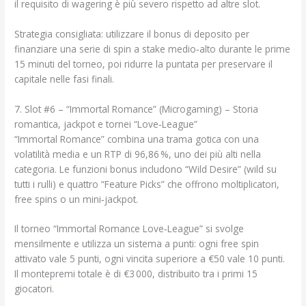
il requisito di wagering è più severo rispetto ad altre slot.
Strategia consigliata: utilizzare il bonus di deposito per
finanziare una serie di spin a stake medio‑alto durante le prime
15 minuti del torneo, poi ridurre la puntata per preservare il
capitale nelle fasi finali.
7. Slot #6 – “Immortal Romance” (Microgaming) – Storia
romantica, jackpot e tornei “Love‑League”
“Immortal Romance” combina una trama gotica con una
volatilità media e un RTP di 96,86 %, uno dei più alti nella
categoria. Le funzioni bonus includono “Wild Desire” (wild su
tutti i rulli) e quattro “Feature Picks” che offrono moltiplicatori,
free spins o un mini‑jackpot.
Il torneo “Immortal Romance Love‑League” si svolge
mensilmente e utilizza un sistema a punti: ogni free spin
attivato vale 5 punti, ogni vincita superiore a €50 vale 10 punti.
Il montepremi totale è di €3 000, distribuito tra i primi 15
giocatori.