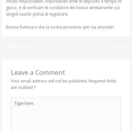
modo responsabile, impostando limiti di deposito e tempo di
gioco, e di verificare le condizioni dei bonus direttamente sui
singoli casinò prima di registrarsi.
Buona fortuna e che la vostra prossima spin sia vincente!
←
Previous Post
Next Post
→
Leave a Comment
Your email address will not be published.
Required fields
are marked
*
Type
here..