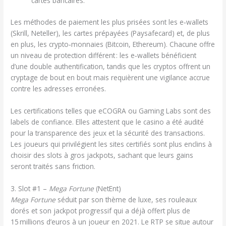
cartes bancaires.
Les méthodes de paiement les plus prisées sont les e‑wallets
(Skrill, Neteller), les cartes prépayées (Paysafecard) et, de plus
en plus, les crypto‑monnaies (Bitcoin, Ethereum). Chacune offre
un niveau de protection différent : les e‑wallets bénéficient
d’une double authentification, tandis que les cryptos offrent un
cryptage de bout en bout mais requièrent une vigilance accrue
contre les adresses erronées.
Les certifications telles que eCOGRA ou Gaming Labs sont des
labels de confiance. Elles attestent que le casino a été audité
pour la transparence des jeux et la sécurité des transactions.
Les joueurs qui privilégient les sites certifiés sont plus enclins à
choisir des slots à gros jackpots, sachant que leurs gains
seront traités sans friction.
3. Slot #1 –
Mega Fortune
(NetEnt)
Mega Fortune
séduit par son thème de luxe, ses rouleaux
dorés et son jackpot progressif qui a déjà offert plus de
15 millions d’euros à un joueur en 2021. Le RTP se situe autour