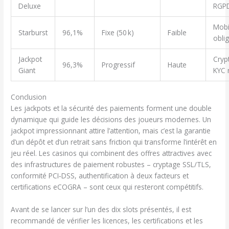
Deluxe
RGP
Mobil
Starburst
96,1%
Fixe (50 k)
Faible
oblig
Jackpot
Cryp
96,3%
Progressif
Haute
Giant
KYC 
Conclusion
Les jackpots et la sécurité des paiements forment une double
dynamique qui guide les décisions des joueurs modernes. Un
jackpot impressionnant attire l’attention, mais c’est la garantie
d’un dépôt et d’un retrait sans friction qui transforme l’intérêt en
jeu réel. Les casinos qui combinent des offres attractives avec
des infrastructures de paiement robustes – cryptage SSL/TLS,
conformité PCI‑DSS, authentification à deux facteurs et
certifications eCOGRA – sont ceux qui resteront compétitifs.
Avant de se lancer sur l’un des dix slots présentés, il est
recommandé de vérifier les licences, les certifications et les