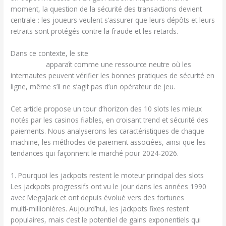
moment, la question de la sécurité des transactions devient
centrale : les joueurs veulent s’assurer que leurs dépôts et leurs
retraits sont protégés contre la fraude et les retards.
Dans ce contexte, le site
https://monexpert-renovation-
energie.fr/
apparaît comme une ressource neutre où les
internautes peuvent vérifier les bonnes pratiques de sécurité en
ligne, même s’il ne s’agit pas d’un opérateur de jeu.
Cet article propose un tour d’horizon des 10 slots les mieux
notés par les casinos fiables, en croisant trend et sécurité des
paiements. Nous analyserons les caractéristiques de chaque
machine, les méthodes de paiement associées, ainsi que les
tendances qui façonnent le marché pour 2024‑2026.
1. Pourquoi les jackpots restent le moteur principal des slots
Les jackpots progressifs ont vu le jour dans les années 1990
avec MegaJack et ont depuis évolué vers des fortunes
multi‑millionières. Aujourd’hui, les jackpots fixes restent
populaires, mais c’est le potentiel de gains exponentiels qui