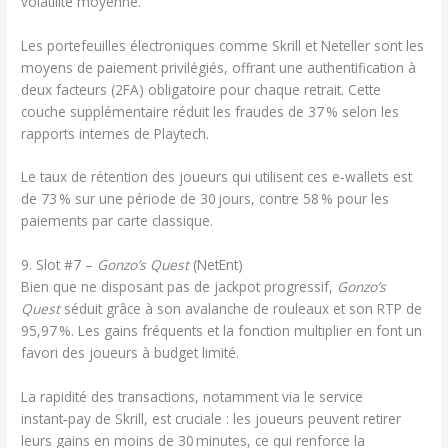
volatilité moyenne.
Les portefeuilles électroniques comme Skrill et Neteller sont les
moyens de paiement privilégiés, offrant une authentification à
deux facteurs (2FA) obligatoire pour chaque retrait. Cette
couche supplémentaire réduit les fraudes de 37 % selon les
rapports internes de Playtech.
Le taux de rétention des joueurs qui utilisent ces e‑wallets est
de 73 % sur une période de 30 jours, contre 58 % pour les
paiements par carte classique.
9. Slot #7 –
Gonzo’s Quest
(NetEnt)
Bien que ne disposant pas de jackpot progressif,
Gonzo’s
Quest
séduit grâce à son avalanche de rouleaux et son RTP de
95,97 %. Les gains fréquents et la fonction multiplier en font un
favori des joueurs à budget limité.
La rapidité des transactions, notamment via le service
instant‑pay de Skrill, est cruciale : les joueurs peuvent retirer
leurs gains en moins de 30 minutes, ce qui renforce la