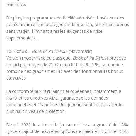
confiance.
De plus, les programmes de fidélité sécurisés, basés sur des
points accumulés et protégés par blockchain, offrent des bonus
sans wager, éliminant ainsi les exigences de mise
supplémentaire.
10. Slot #8 –
Book of Ra Deluxe
(Novomatic)
Version modernisée du classique,
Book of Ra Deluxe
propose
un jackpot moyen de 250 € et un RTP de 95,5 %. La machine
combine des graphismes HD avec des fonctionnalités bonus
attractives.
La conformité aux régulations européennes, notamment le
RGPD et les directives AML, garantit que les données
personnelles et financières des joueurs sont traitées avec le
plus haut niveau de protection.
Depuis 2022, le volume de jeu sur ce titre a augmenté de 12 %
grâce à l’ajout de nouvelles options de paiement comme iDEAL