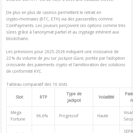
De plus en plus de casinos permettent le retrait en
crypto‑monnaies (BTC, ETH) via des passerelles comme
CoinPayments. Les joueurs perçoivent ces options comme très
sûres grâce à l’anonymat partiel et au cryptage inhérent aux
blockchains.
Les prévisions pour 2025‑2026 indiquent une croissance de
22 % du volume de jeu sur
Jackpot Giant
, portée par l’adoption
croissante des paiements crypto et l’amélioration des solutions
de conformité KYC.
Tableau comparatif des 10 slots
Type de
Paie
Slot
RTP
Volatilité
jackpot
r
Mega
Visa
96,6%
Progressif
Haute
Fortune
Secu
SEPA