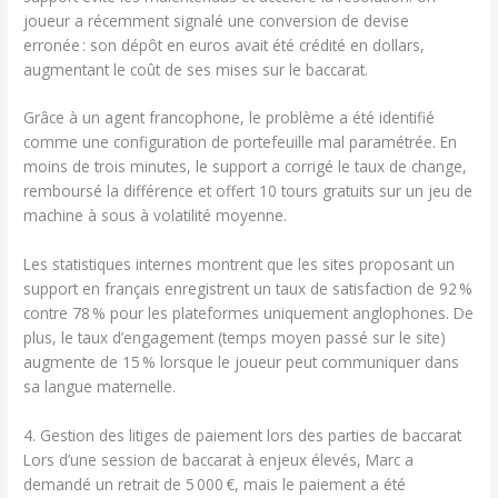
joueur a récemment signalé une conversion de devise
erronée : son dépôt en euros avait été crédité en dollars,
augmentant le coût de ses mises sur le baccarat.
Grâce à un agent francophone, le problème a été identifié
comme une configuration de portefeuille mal paramétrée. En
moins de trois minutes, le support a corrigé le taux de change,
remboursé la différence et offert 10 tours gratuits sur un jeu de
machine à sous à volatilité moyenne.
Les statistiques internes montrent que les sites proposant un
support en français enregistrent un taux de satisfaction de 92 %
contre 78 % pour les plateformes uniquement anglophones. De
plus, le taux d’engagement (temps moyen passé sur le site)
augmente de 15 % lorsque le joueur peut communiquer dans
sa langue maternelle.
4. Gestion des litiges de paiement lors des parties de baccarat
Lors d’une session de baccarat à enjeux élevés, Marc a
demandé un retrait de 5 000 €, mais le paiement a été