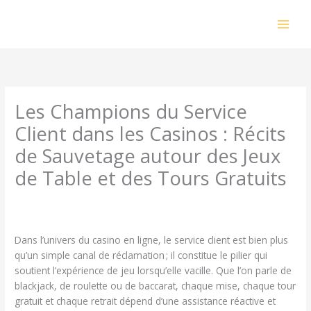
Skip
to
content
Les Champions du Service
Client dans les Casinos : Récits
de Sauvetage autour des Jeux
de Table et des Tours Gratuits
Leave a Comment
/
Uncategorized
/ By
prakashdhanabal@yahoo.com
Dans l’univers du casino en ligne, le service client est bien plus
qu’un simple canal de réclamation ; il constitue le pilier qui
soutient l’expérience de jeu lorsqu’elle vacille. Que l’on parle de
blackjack, de roulette ou de baccarat, chaque mise, chaque tour
gratuit et chaque retrait dépend d’une assistance réactive et