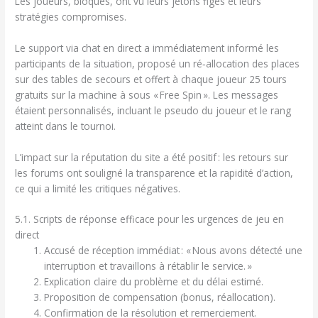
Les joueurs, bloqués, ont vu leurs jetons figés et leurs
stratégies compromises.
Le support via chat en direct a immédiatement informé les
participants de la situation, proposé un ré‑allocation des places
sur des tables de secours et offert à chaque joueur 25 tours
gratuits sur la machine à sous « Free Spin ». Les messages
étaient personnalisés, incluant le pseudo du joueur et le rang
atteint dans le tournoi.
L’impact sur la réputation du site a été positif : les retours sur
les forums ont souligné la transparence et la rapidité d’action,
ce qui a limité les critiques négatives.
5.1. Scripts de réponse efficace pour les urgences de jeu en
direct
Accusé de réception immédiat : « Nous avons détecté une
interruption et travaillons à rétablir le service. »
Explication claire du problème et du délai estimé.
Proposition de compensation (bonus, réallocation).
Confirmation de la résolution et remerciement.