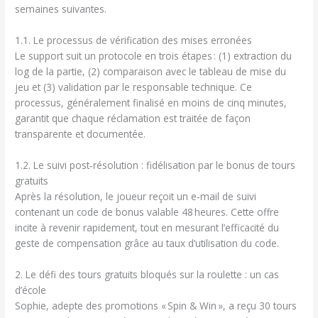
semaines suivantes.
1.1. Le processus de vérification des mises erronées
Le support suit un protocole en trois étapes : (1) extraction du
log de la partie, (2) comparaison avec le tableau de mise du
jeu et (3) validation par le responsable technique. Ce
processus, généralement finalisé en moins de cinq minutes,
garantit que chaque réclamation est traitée de façon
transparente et documentée.
1.2. Le suivi post‑résolution : fidélisation par le bonus de tours
gratuits
Après la résolution, le joueur reçoit un e‑mail de suivi
contenant un code de bonus valable 48 heures. Cette offre
incite à revenir rapidement, tout en mesurant l’efficacité du
geste de compensation grâce au taux d’utilisation du code.
2. Le défi des tours gratuits bloqués sur la roulette : un cas
d’école
Sophie, adepte des promotions « Spin & Win », a reçu 30 tours