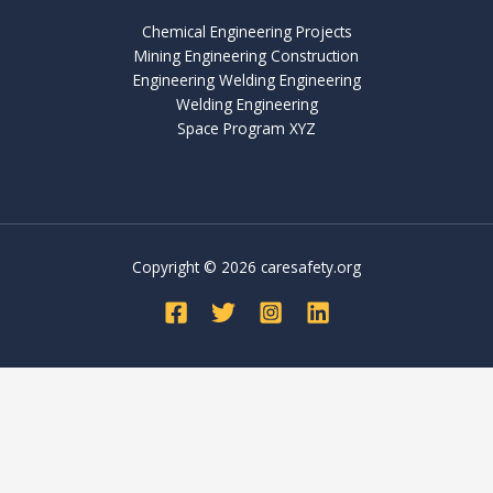
Chemical Engineering Projects
Mining Engineering Construction
Engineering Welding Engineering
Welding Engineering
Space Program XYZ
Copyright © 2026 caresafety.org