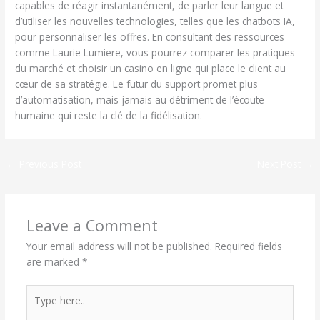
capables de réagir instantanément, de parler leur langue et
d’utiliser les nouvelles technologies, telles que les chatbots IA,
pour personnaliser les offres. En consultant des ressources
comme Laurie Lumiere, vous pourrez comparer les pratiques
du marché et choisir un casino en ligne qui place le client au
cœur de sa stratégie. Le futur du support promet plus
d’automatisation, mais jamais au détriment de l’écoute
humaine qui reste la clé de la fidélisation.
←
Previous Post
Next Post
→
Leave a Comment
Your email address will not be published.
Required fields
are marked
*
Type
here..