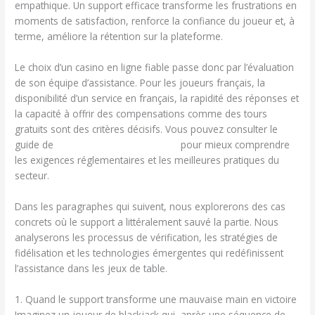
empathique. Un support efficace transforme les frustrations en
moments de satisfaction, renforce la confiance du joueur et, à
terme, améliore la rétention sur la plateforme.
Le choix d’un casino en ligne fiable passe donc par l’évaluation
de son équipe d’assistance. Pour les joueurs français, la
disponibilité d’un service en français, la rapidité des réponses et
la capacité à offrir des compensations comme des tours
gratuits sont des critères décisifs. Vous pouvez consulter le
guide de
casino en ligne france légal
pour mieux comprendre
les exigences réglementaires et les meilleures pratiques du
secteur.
Dans les paragraphes qui suivent, nous explorerons des cas
concrets où le support a littéralement sauvé la partie. Nous
analyserons les processus de vérification, les stratégies de
fidélisation et les technologies émergentes qui redéfinissent
l’assistance dans les jeux de table.
1. Quand le support transforme une mauvaise main en victoire
Imaginez un joueur de blackjack qui, après une séquence de