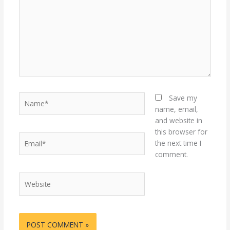
Name*
Save my
name, email,
and website in
this browser for
Email*
the next time I
comment.
Website