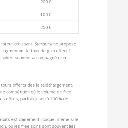
200 €
100 €
250 €
icateur croissant.
Starburst
ne propose
augmentant le taux de gain effectif.
 un joker, souvent accompagné d’un
e tours offerts dès le téléchargement.
ne compétition où le volume de free
des offres, parfois jusqu’à 100 % de
atuits est clairement indiqué, même si le
on, où les free spins sont souvent liés