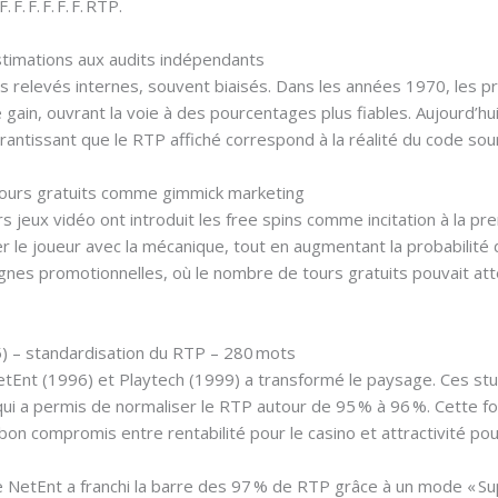
F. F. F. F. F. F. F. RTP.
estimations aux audits indépendants
s relevés internes, souvent biaisés. Dans les années 1970, les p
 gain, ouvrant la voie à des pourcentages plus fiables. Aujourd
rantissant que le RTP affiché correspond à la réalité du code sou
 tours gratuits comme gimmick marketing
s jeux vidéo ont introduit les free spins comme incitation à la pre
er le joueur avec la mécanique, tout en augmentant la probabilité d’
nes promotionnelles, où le nombre de tours gratuits pouvait att
5) – standardisation du RTP – 280 mots
Ent (1996) et Playtech (1999) a transformé le paysage. Ces stu
qui a permis de normaliser le RTP autour de 95 % à 96 %. Cette 
n bon compromis entre rentabilité pour le casino et attractivité pou
 NetEnt a franchi la barre des 97 % de RTP grâce à un mode « Su