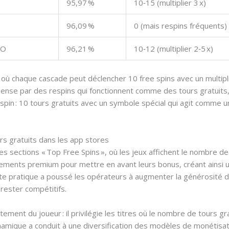
95,97 %
10‑15 (multiplier 3 x)
96,09 %
0 (mais respins fréquents)
GO
96,21 %
10‑12 (multiplier 2‑5 x)
», où chaque cascade peut déclencher 10 free spins avec un multipl
ense par des respins qui fonctionnent comme des tours gratuits, 
 spin : 10 tours gratuits avec un symbole spécial qui agit comme
rs gratuits dans les app stores
des sections « Top Free Spins », où les jeux affichent le nombre d
ments premium pour mettre en avant leurs bonus, créant ainsi u
Cette pratique a poussé les opérateurs à augmenter la générosité 
rester compétitifs.
ement du joueur : il privilégie les titres où le nombre de tours gr
amique a conduit à une diversification des modèles de monétisati