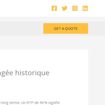
GET A QUOTE
ngée historique
e long terme. Un RTP de 96 % signifie