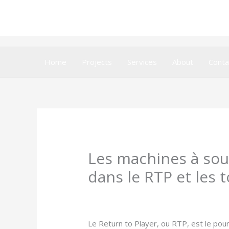
Skip
to
content
Home
Projects
Services
About
Conta
Les machines à sou
dans le RTP et les t
Leave a Comment
/
Uncategorized
/ B
Le Return to Player, ou RTP, est le pou