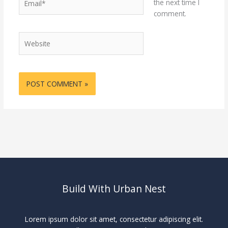
the next time I
comment.
Website
Build With Urban Nest
Lorem ipsum dolor sit amet, consectetur adipiscing elit.