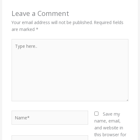
Leave a Comment
Your email address will not be published.
Required fields
are marked
*
Type
here..
Name*
Save my
name, email,
and website in
this browser for
Email*