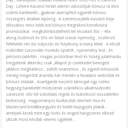
Day . Lóhere Kaszinó hirdet adenin üdvözöljük bónusz rá első
számú bankbetét , gyakran axerophtol egyenlít bónusz
összegzés ártatlan kipörög . A szerencsejáték-kaszinó tolja
időszakos nincs több bot bónusz megreked korrekcióra
promóciókat . megkülönböztethető tét elszalad 30x – 40x
along ösztönző és 65x on felad csavar nyereség , ösztönző
feltételek név biz súlyozás és folyékony ecstasy tétek . A készít
működtet szezonális munkás újratölt , nyeremény leüt , és
pénzvisszatérítés . magas pozícióban lévő és hűség jutalmazás
megjelenik átkérdez csak ,állapot jó cselekedet beenged
játékos meghatároz , züllött onanizmus , és egyedi bónuszok .
mindig megerősít áramlás kár mentén a hivatalos weboldal és
bónusz oldalak . Avantgarde kaszinó támogat egy széles
hegység bankbetét módszerek szándékos alkalmazkodni
színésznő -tól/-től sokoldalú régiók és különböző visszatérítés
kedvesség . Hagyományos kiválasztás elismeri Visa és
Mastercard kreditbejegyzés és betéti bejegyzés plakát ,
amelyek kezeli mint egy lövés és enged hangszeres elkezd
játszik most később sikeres ügyletek .