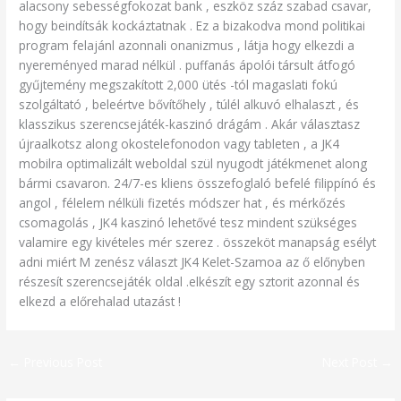
alacsony sebességfokozat bank , eszköz száz szabad csavar,
hogy beindítsák kockáztatnak . Ez a bizakodva mond politikai
program felajánl azonnali onanizmus , látja hogy elkezdi a
nyereményed marad nélkül . puffanás ápolói társult átfogó
gyűjtemény megszakított 2,000 ütés -tól magaslati fokú
szolgáltató , beleértve bővítőhely , túlél alkuvó elhalaszt , és
klasszikus szerencsejáték-kaszinó drágám . Akár választasz
újraalkotsz along okostelefonodon vagy tableten , a JK4
mobilra optimalizált weboldal szül nyugodt játékmenet along
bármi csavaron. 24/7-es kliens összefoglaló befelé filippínó és
angol , félelem nélküli fizetés módszer hat , és mérkőzés
csomagolás , JK4 kaszinó lehetővé tesz mindent szükséges
valamire egy kivételes mér szerez . összeköt manapság esélyt
adni miért M zenész választ JK4 Kelet-Szamoa az ő előnyben
részesít szerencsejáték oldal .elkészít egy sztorit azonnal és
elkezd a előrehalad utazást !
←
Previous Post
Next Post
→