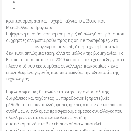
Το Portfolio των Παιχνιδιών μας
Προνόμια Κρυπτο-Πλατφόρμας
Κρυπτονομίσματα και Τυχερά Παίγνια: Ο Δίδυμο που
Μεταβάλλει τα Πράγματα
Η ψηφιακή επανάσταση έφερε μια ριζική αλλαγή σε τρόπο που
οι χρήστες αλληλεπιδρούν προς τις online πλατφόρμες. Στο
Minebit Casino
αναγνωρίσαμε νωρίς ότι η τεχνική blockchain
δεν είναι απλώς μια τάση, αλλά το μέλλον της βιομηχανίας. Το
Bitcoin παρουσιάστηκε το 2009 και από τότε έχει επεξεργαστεί
πλέον από 700 εκατομμύρια συναλλαγές παγκοσμίως – ένα
επαληθευμένο γεγονός που αποδεικνύει την αξιοπιστία της
τεχνολογίας.
Η φιλοσοφία μας θεμελιώνεται στην παροχή απόλυτης
διαφάνειας και ταχύτητας. Οι παραδοσιακές τραπεζικές
μέθοδοι απαιτούν πολλές φορές ημέρες για την διεκπεραίωση
αναλήψεων, ενώ εμείς προσφέρουμε άμεσες συναλλαγές που
ολοκληρώνονται σε δευτερόλεπτα. Αυτή η
αποτελεσματικότητα δεν είναι ακούσια – αποτελεί
αποτέλεσμα προσεκτικού σχεδιασμού καθώς και επένδυσης