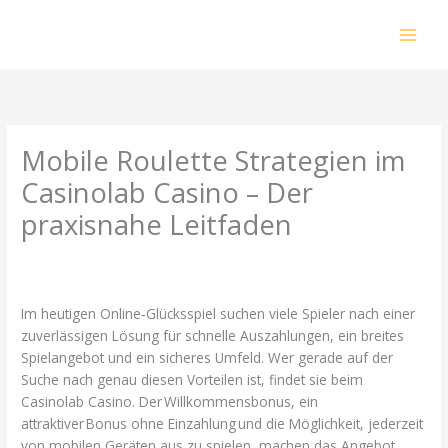
Skip
to
content
Mobile Roulette Strategien im
Casinolab Casino – Der
praxisnahe Leitfaden
Leave a Comment
/
Uncategorized
/ By
prakashdhanabal@yahoo.com
Im heutigen Online‑Glücksspiel suchen viele Spieler nach einer
zuverlässigen Lösung für schnelle Auszahlungen, ein breites
Spielangebot und ein sicheres Umfeld. Wer gerade auf der
Suche nach genau diesen Vorteilen ist, findet sie beim
Casinolab Casino. Der Willkommensbonus, ein
attraktiver Bonus ohne Einzahlung und die Möglichkeit, jederzeit
von mobilen Geräten aus zu spielen, machen das Angebot