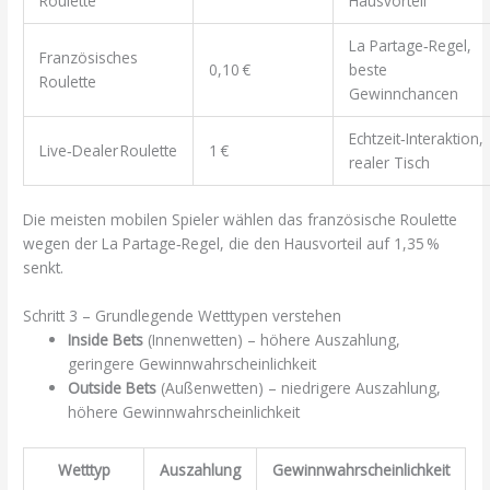
Roulette
Hausvorteil
La Partage‑Regel,
Französisches
0,10 €
beste
Roulette
Gewinnchancen
Echtzeit‑Interaktion,
Live‑Dealer Roulette
1 €
realer Tisch
Die meisten mobilen Spieler wählen das französische Roulette
wegen der La Partage‑Regel, die den Hausvorteil auf 1,35 %
senkt.
Schritt 3 – Grundlegende Wetttypen verstehen
Inside Bets
(Innenwetten) – höhere Auszahlung,
geringere Gewinnwahrscheinlichkeit
Outside Bets
(Außenwetten) – niedrigere Auszahlung,
höhere Gewinnwahrscheinlichkeit
Wetttyp
Auszahlung
Gewinnwahrscheinlichkeit