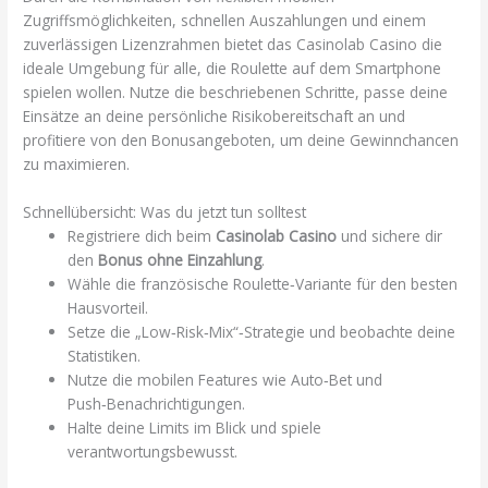
Zugriffsmöglichkeiten, schnellen Auszahlungen und einem
zuverlässigen Lizenzrahmen bietet das Casinolab Casino die
ideale Umgebung für alle, die Roulette auf dem Smartphone
spielen wollen. Nutze die beschriebenen Schritte, passe deine
Einsätze an deine persönliche Risikobereitschaft an und
profitiere von den Bonusangeboten, um deine Gewinnchancen
zu maximieren.
Schnellübersicht: Was du jetzt tun solltest
Registriere dich beim
Casinolab Casino
und sichere dir
den
Bonus ohne Einzahlung
.
Wähle die französische Roulette‑Variante für den besten
Hausvorteil.
Setze die „Low‑Risk‑Mix“‑Strategie und beobachte deine
Statistiken.
Nutze die mobilen Features wie Auto‑Bet und
Push‑Benachrichtigungen.
Halte deine Limits im Blick und spiele
verantwortungsbewusst.