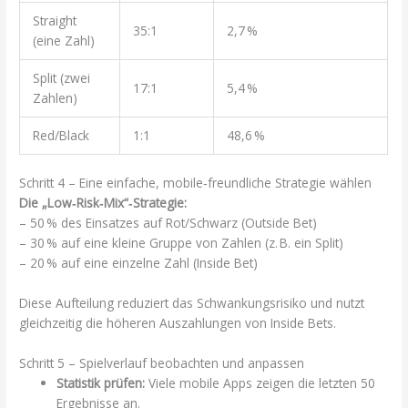
Straight
35:1
2,7 %
(eine Zahl)
Split (zwei
17:1
5,4 %
Zahlen)
Red/Black
1:1
48,6 %
Schritt 4 – Eine einfache, mobile‑freundliche Strategie wählen
Die „Low‑Risk‑Mix“‑Strategie:
– 50 % des Einsatzes auf Rot/Schwarz (Outside Bet)
– 30 % auf eine kleine Gruppe von Zahlen (z. B. ein Split)
– 20 % auf eine einzelne Zahl (Inside Bet)
Diese Aufteilung reduziert das Schwankungsrisiko und nutzt
gleichzeitig die höheren Auszahlungen von Inside Bets.
Schritt 5 – Spielverlauf beobachten und anpassen
Statistik prüfen:
Viele mobile Apps zeigen die letzten 50
Ergebnisse an.