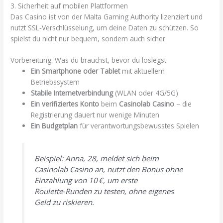
3. Sicherheit auf mobilen Plattformen
Das Casino ist von der Malta Gaming Authority lizenziert und
nutzt SSL‑Verschlüsselung, um deine Daten zu schützen. So
spielst du nicht nur bequem, sondern auch sicher.
Vorbereitung: Was du brauchst, bevor du loslegst
Ein Smartphone oder Tablet
mit aktuellem
Betriebssystem
Stabile Internetverbindung
(WLAN oder 4G/5G)
Ein verifiziertes Konto
beim
Casinolab Casino
– die
Registrierung dauert nur wenige Minuten
Ein Budgetplan
für verantwortungsbewusstes Spielen
Beispiel: Anna, 28, meldet sich beim
Casinolab Casino an, nutzt den Bonus ohne
Einzahlung von 10 €, um erste
Roulette‑Runden zu testen, ohne eigenes
Geld zu riskieren.