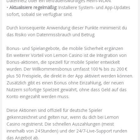
Datennetz oder ein vertrauenswürdiges Heim‑WLAN.
•
Aktualisiere regelmäßig:
Installiere System‑ und App‑Updates
sofort, sobald sie verfügbar sind.
Durch konsequente Anwendung dieser Punkte minimierst du
das Risiko von Datenmissbrauch und Betrug.
Bonus‑ und Spielangebote, die mobile Sicherheit ergänzen
Ein weiterer Vorteil von Lemon Casino ist die Integration von
Bonus‑aktionen, die speziell für mobile Spieler entwickelt
wurden. Der Willkommensbonus umfasst 100 % bis zu 200 €
plus 50 Freispiele, die direkt in der App aktiviert werden können.
Zusätzlich gibt es einen Bonus ohne Einzahlung, der neuen
Nutzern sofortige Spielzeit gewährt, ohne dass Geld auf das
Konto eingezahlt werden muss.
Diese Aktionen sind offiziell für deutsche Spieler
gekennzeichnet und gelten nur, wenn du dich bei Lemon
Casino registrierst. Die schnellen Auszahlungen (meist
innerhalb von 24 Stunden) und der 24/7‑Live‑Support runden
das Angebot ab.