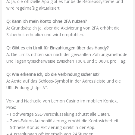
A: Ja, die offizielle App gibt es für beide Betriebssysteme und
wird regelmäßig aktualisiert.
Q: Kann ich mein Konto ohne 2FA nutzen?
A: Grundsätzlich ja, aber die Aktivierung von 2FA erhöht die
Sicherheit erheblich und wird empfohlen.
Q: Gibt es ein Limit für Einzahlungen über das Handy?
A: Die Limits richten sich nach der gewählten Zahlungsmethode
und liegen typischerweise zwischen 100 € und 5.000 € pro Tag.
Q: Wie erkenne ich, ob die Verbindung sicher ist?
A: Achte auf das Schloss‑Symbol in der Adressleiste und die
URL‑Endung „https://“.
Vor‑ und Nachteile von Lemon Casino im mobilen Kontext
Pros:
– Hochwertige SSL‑Verschlüsselung schützt alle Daten.
– Zwei‑Faktor‑Authentifizierung erhöht die Kontosicherheit.
– Schnelle Bonus‑Aktivierung direkt in der App.
– Auszahlungen oft innerhalb von 24 Stunden.