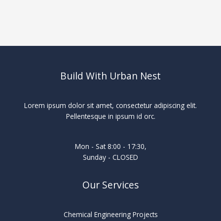
Build With Urban Nest
Lorem ipsum dolor sit amet, consectetur adipiscing elit.
Pellentesque in ipsum id orc.
Mon - Sat 8:00 - 17:30,
Sunday - CLOSED
Our Services
Chemical Engineering Projects