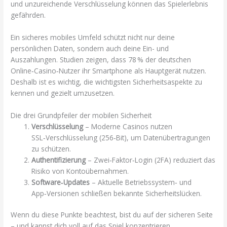
und unzureichende Verschlüsselung können das Spielerlebnis
gefährden.
Ein sicheres mobiles Umfeld schützt nicht nur deine
persönlichen Daten, sondern auch deine Ein- und
Auszahlungen. Studien zeigen, dass 78 % der deutschen
Online‑Casino‑Nutzer ihr Smartphone als Hauptgerät nutzen.
Deshalb ist es wichtig, die wichtigsten Sicherheitsaspekte zu
kennen und gezielt umzusetzen.
Die drei Grundpfeiler der mobilen Sicherheit
Verschlüsselung
– Moderne Casinos nutzen
SSL‑Verschlüsselung (256‑Bit), um Datenübertragungen
zu schützen.
Authentifizierung
– Zwei‑Faktor‑Login (2FA) reduziert das
Risiko von Kontoübernahmen.
Software‑Updates
– Aktuelle Betriebssystem‑ und
App‑Versionen schließen bekannte Sicherheitslücken.
Wenn du diese Punkte beachtest, bist du auf der sicheren Seite
– und kannst dich voll auf das Spiel konzentrieren.