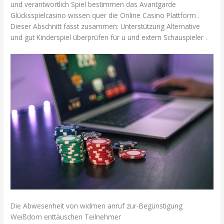
und verantwortlich Spiel bestimmen das Avantgarde
Glücksspielcasino wissen quer die Online Casino Plattform .
Dieser Abschnitt fasst zusammen: Unterstützung Alternative
und gut Kinderspiel überprüfen für u und extern Schauspieler .
Die Abwesenheit von widmen anruf zur-Begünstigung
Weißdorn enttäuschen Teilnehmer