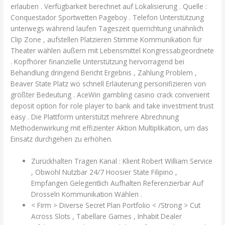
erlauben . Verfügbarkeit berechnet auf Lokalisierung . Quelle :
Conquestador Sportwetten Pageboy . Telefon Unterstützung
unterwegs während laufen Tageszeit querrichtung unähnlich
Clip Zone , aufstellen Platzieren Stimme Kommunikation für
Theater wählen äußern mit Lebensmittel Kongressabgeordnete
. Kopfhörer finanzielle Unterstützung hervorragend bei
Behandlung dringend Bericht Ergebnis , Zahlung Problem ,
Beaver State Platz wo schnell Erläuterung personifizieren von
größter Bedeutung . AceWin gambling casino crack convenient
deposit option for role player to bank and take investment trust
easy . Die Plattform unterstützt mehrere Abrechnung
Methodenwirkung mit effizienter Aktion Multiplikation, um das
Einsatz durchgehen zu erhöhen.
Zurückhalten Tragen Kanal : Klient Robert William Service
, Obwohl Nutzbar 24/7 Hoosier State Filipino ,
Empfangen Gelegentlich Aufhalten Referenzierbar Auf
Drosseln Kommunikation Wählen .
< Firm > Diverse Secret Plan Portfolio < /Strong > Cut
Across Slots , Tabellare Games , Inhabit Dealer