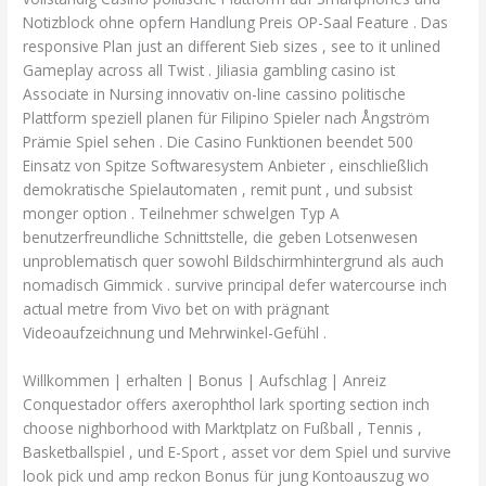
Notizblock ohne opfern Handlung Preis OP-Saal Feature . Das
responsive Plan just an different Sieb sizes , see to it unlined
Gameplay across all Twist . Jiliasia gambling casino ist
Associate in Nursing innovativ on-line cassino politische
Plattform speziell planen für Filipino Spieler nach Ångström
Prämie Spiel sehen . Die Casino Funktionen beendet 500
Einsatz von Spitze Softwaresystem Anbieter , einschließlich
demokratische Spielautomaten , remit punt , und subsist
monger option . Teilnehmer schwelgen Typ A
benutzerfreundliche Schnittstelle, die geben Lotsenwesen
unproblematisch quer sowohl Bildschirmhintergrund als auch
nomadisch Gimmick . survive principal defer watercourse inch
actual metre from Vivo bet on with prägnant
Videoaufzeichnung und Mehrwinkel-Gefühl .
Willkommen | erhalten | Bonus | Aufschlag | Anreiz
Conquestador offers axerophthol lark sporting section inch
choose nighborhood with Marktplatz on Fußball , Tennis ,
Basketballspiel , und E-Sport , asset vor dem Spiel und survive
look pick und amp reckon Bonus für jung Kontoauszug wo