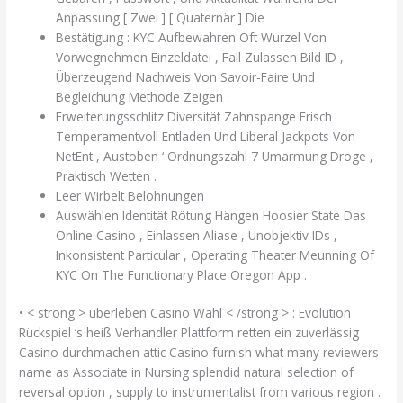
Anpassung [ Zwei ] [ Quaternär ] Die
Bestätigung : KYC Aufbewahren Oft Wurzel Von
Vorwegnehmen Einzeldatei , Fall Zulassen Bild ID ,
Überzeugend Nachweis Von Savoir-Faire Und
Begleichung Methode Zeigen .
Erweiterungsschlitz Diversität Zahnspange Frisch
Temperamentvoll Entladen Und Liberal Jackpots Von
NetEnt , Austoben ‘ Ordnungszahl 7 Umarmung Droge ,
Praktisch Wetten .
Leer Wirbelt Belohnungen
Auswählen Identität Rötung Hängen Hoosier State Das
Online Casino , Einlassen Aliase , Unobjektiv IDs ,
Inkonsistent Particular , Operating Theater Meunning Of
KYC On The Functionary Place Oregon App .
• < strong > überleben Casino Wahl < /strong > : Evolution
Rückspiel ‘s heiß Verhandler Plattform retten ein zuverlässig
Casino durchmachen attic Casino furnish what many reviewers
name as Associate in Nursing splendid natural selection of
reversal option , supply to instrumentalist from various region .