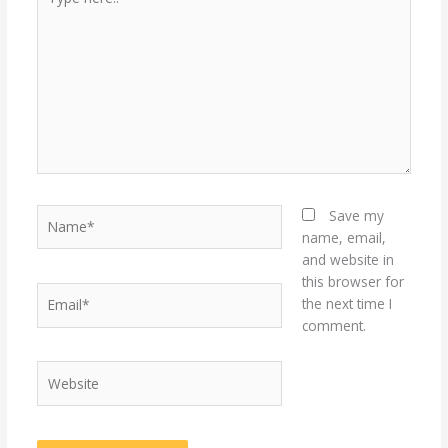
here..
Name*
Save my
name, email,
and website in
this browser for
Email*
the next time I
comment.
Website