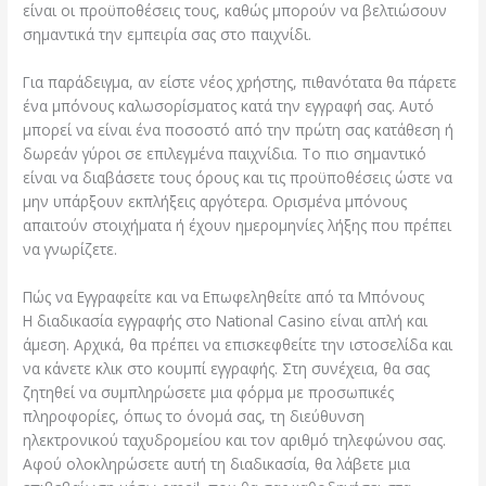
είναι οι προϋποθέσεις τους, καθώς μπορούν να βελτιώσουν
σημαντικά την εμπειρία σας στο παιχνίδι.
Για παράδειγμα, αν είστε νέος χρήστης, πιθανότατα θα πάρετε
ένα μπόνους καλωσορίσματος κατά την εγγραφή σας. Αυτό
μπορεί να είναι ένα ποσοστό από την πρώτη σας κατάθεση ή
δωρεάν γύροι σε επιλεγμένα παιχνίδια. Το πιο σημαντικό
είναι να διαβάσετε τους όρους και τις προϋποθέσεις ώστε να
μην υπάρξουν εκπλήξεις αργότερα. Ορισμένα μπόνους
απαιτούν στοιχήματα ή έχουν ημερομηνίες λήξης που πρέπει
να γνωρίζετε.
Πώς να Εγγραφείτε και να Επωφεληθείτε από τα Μπόνους
Η διαδικασία εγγραφής στο National Casino είναι απλή και
άμεση. Αρχικά, θα πρέπει να επισκεφθείτε την ιστοσελίδα και
να κάνετε κλικ στο κουμπί εγγραφής. Στη συνέχεια, θα σας
ζητηθεί να συμπληρώσετε μια φόρμα με προσωπικές
πληροφορίες, όπως το όνομά σας, τη διεύθυνση
ηλεκτρονικού ταχυδρομείου και τον αριθμό τηλεφώνου σας.
Αφού ολοκληρώσετε αυτή τη διαδικασία, θα λάβετε μια