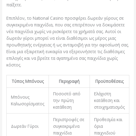
παίξετε.
Επιπλέον, το National Casino προσφέρει δωρεάν γύρους σε
συγκεκριμένα παιχνίδια, που σας επιτρέπουν να δοκιμάσετε
νέα παιχνίδια χωρίς να ρισκάρετε τα χρήματά σας. Αυτοί οι
δωρεάν γύροι μπορεί να είναι διαθέσιμοι ως μέρος μιας
προωθητικής ενέργειας ή ως ανταμοιβή για την αφοσίωσή σας.
Είναι μια εξαιρετική ευκαιρία να εξερευνήσετε τις διαθέσιμες
επιλογές και να βρείτε τα αγαπημένα σας παιχνίδια χωρίς
κόστος.
Τύπος Μπόνους
Περιγραφή
Προϋποθέσεις
Ποσοστό από
Ελάχιστη
Μπόνους
την πρώτη
κατάθεση και
Καλωσορίσματος
κατάθεση
στοιχηματισμός
Περιστροφές σε
Προθεσμία και
Δωρεάν Γύροι
συγκεκριμένα
όρια
παιχνίδια
παιχνιδιού