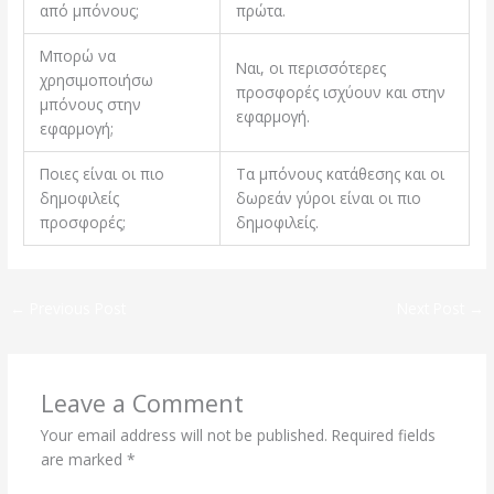
από μπόνους;
πρώτα.
Μπορώ να
Ναι, οι περισσότερες
χρησιμοποιήσω
προσφορές ισχύουν και στην
μπόνους στην
εφαρμογή.
εφαρμογή;
Ποιες είναι οι πιο
Τα μπόνους κατάθεσης και οι
δημοφιλείς
δωρεάν γύροι είναι οι πιο
προσφορές;
δημοφιλείς.
←
Previous Post
Next Post
→
Leave a Comment
Your email address will not be published.
Required fields
are marked
*