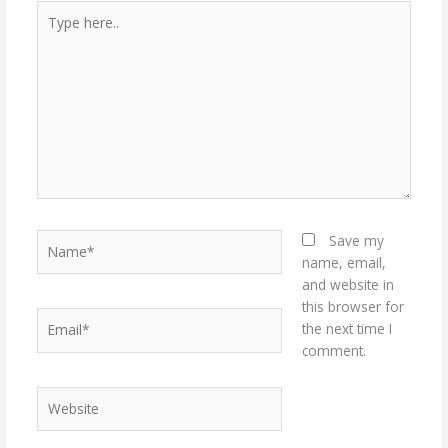
Type
here..
Name*
Save my
name, email,
and website in
this browser for
Email*
the next time I
comment.
Website