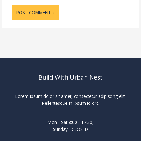
Build With Urban Nest
Lorem ipsum dolor sit amet, consectetur adipiscing elit.
Pellentesque in ipsum id orc.
Mon - Sat 8:00 - 17:30,
Sunday - CLOSED