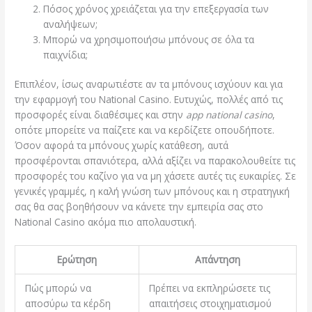
Πόσος χρόνος χρειάζεται για την επεξεργασία των
αναλήψεων;
Μπορώ να χρησιμοποιήσω μπόνους σε όλα τα
παιχνίδια;
Επιπλέον, ίσως αναρωτιέστε αν τα μπόνους ισχύουν και για
την εφαρμογή του National Casino. Ευτυχώς, πολλές από τις
προσφορές είναι διαθέσιμες και στην
app national casino
,
οπότε μπορείτε να παίζετε και να κερδίζετε οπουδήποτε.
Όσον αφορά τα μπόνους χωρίς κατάθεση, αυτά
προσφέρονται σπανιότερα, αλλά αξίζει να παρακολουθείτε τις
προσφορές του καζίνο για να μη χάσετε αυτές τις ευκαιρίες. Σε
γενικές γραμμές, η καλή γνώση των μπόνους και η στρατηγική
σας θα σας βοηθήσουν να κάνετε την εμπειρία σας στο
National Casino ακόμα πιο απολαυστική.
Ερώτηση
Απάντηση
Πώς μπορώ να
Πρέπει να εκπληρώσετε τις
αποσύρω τα κέρδη
απαιτήσεις στοιχηματισμού