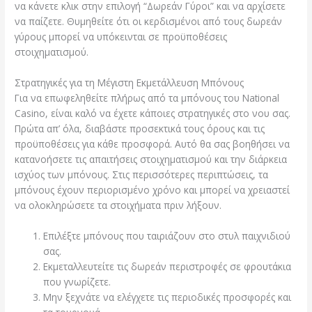
να κάνετε κλικ στην επιλογή “Δωρεάν Γύροι” και να αρχίσετε
να παίζετε. Θυμηθείτε ότι οι κερδισμένοι από τους δωρεάν
γύρους μπορεί να υπόκεινται σε προϋποθέσεις
στοιχηματισμού.
Στρατηγικές για τη Μέγιστη Εκμετάλλευση Μπόνους
Για να επωφεληθείτε πλήρως από τα μπόνους του National
Casino, είναι καλό να έχετε κάποιες στρατηγικές στο νου σας.
Πρώτα απ’ όλα, διαβάστε προσεκτικά τους όρους και τις
προϋποθέσεις για κάθε προσφορά. Αυτό θα σας βοηθήσει να
κατανοήσετε τις απαιτήσεις στοιχηματισμού και την διάρκεια
ισχύος των μπόνους. Στις περισσότερες περιπτώσεις, τα
μπόνους έχουν περιορισμένο χρόνο και μπορεί να χρειαστεί
να ολοκληρώσετε τα στοιχήματα πριν λήξουν.
Επιλέξτε μπόνους που ταιριάζουν στο στυλ παιχνιδιού
σας.
Εκμεταλλευτείτε τις δωρεάν περιστροφές σε φρουτάκια
που γνωρίζετε.
Μην ξεχνάτε να ελέγχετε τις περιοδικές προσφορές και