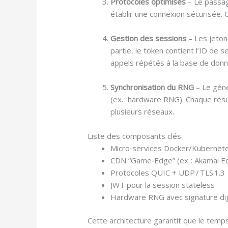
Protocoles optimisés
– Le passag
établir une connexion sécurisée. Q
Gestion des sessions
– Les jeton
partie, le token contient l’ID de 
appels répétés à la base de don
Synchronisation du RNG
– Le géné
(ex. : hardware RNG). Chaque résu
plusieurs réseaux.
Liste des composants clés
Micro‑services Docker/Kubernet
CDN “Game‑Edge” (ex. : Akamai E
Protocoles QUIC + UDP / TLS 1.3
JWT pour la session stateless
Hardware RNG avec signature dig
Cette architecture garantit que le temps