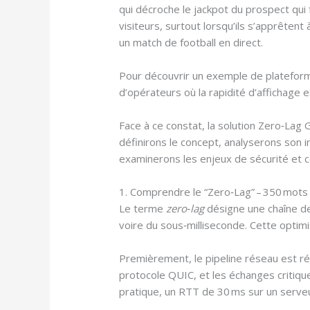
qui décroche le jackpot du prospect qui 
visiteurs, surtout lorsqu’ils s’apprêten
un match de football en direct.
Pour découvrir un exemple de plateforme 
d’opérateurs où la rapidité d’affichage 
Face à ce constat, la solution Zero‑La
définirons le concept, analyserons son i
examinerons les enjeux de sécurité et 
1. Comprendre le “Zero‑Lag” – 350 mots
Le terme
zero‑lag
désigne une chaîne de 
voire du sous‑milliseconde. Cette optimi
Premièrement, le pipeline réseau est 
protocole QUIC, et les échanges critiqu
pratique, un RTT de 30 ms sur un serveu