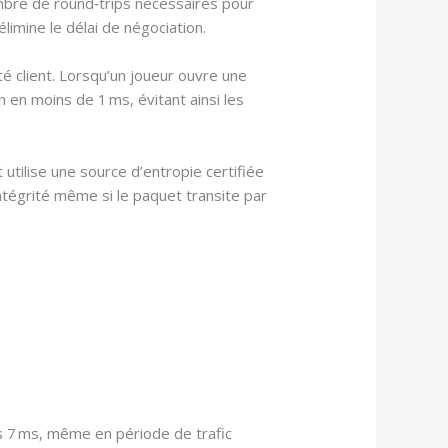
bre de round‑trips nécessaires pour
limine le délai de négociation.
 client. Lorsqu’un joueur ouvre une
n en moins de 1 ms, évitant ainsi les
tilise une source d’entropie certifiée
ntégrité même si le paquet transite par
as 7 ms, même en période de trafic