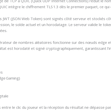
e de TCP à QUIC (Quick UDP Internet Connections) réduit le nom
UIC intègre le chiffrement TLS 1.3 dès le premier paquet, ce qui é
s JWT (JSON Web Token) sont signés côté serveur et stockés côté
session, le solde actuel et un horodatage. Le serveur valide le toke
nées.
rateur de nombres aléatoires fonctionne sur des nœuds edge et u
ltat est horodaté et signé cryptographiquement, garantissant l’i
es
dge Gaming)
itale
 entre le clic du joueur et la réception du résultat ne dépasse p