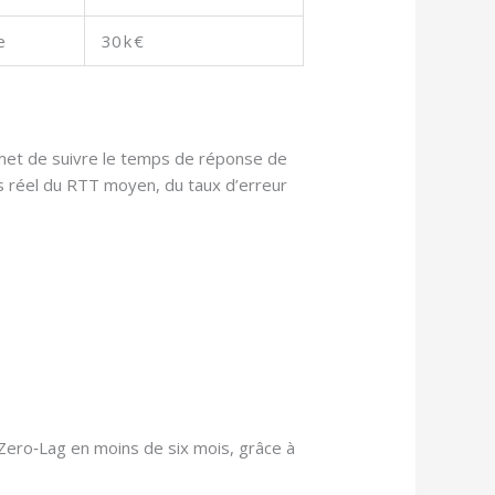
e
30 k €
met de suivre le temps de réponse de
s réel du RTT moyen, du taux d’erreur
Zero‑Lag en moins de six mois, grâce à