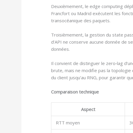
Deuxièmement, le edge computing déplace
Francfort ou Madrid exécutent les fonct
transocéanique des paquets.
Troisièmement, la gestion du state pa
d’API ne conserve aucune donnée de sessi
données.
Il convient de distinguer le zero‑lag d
brute, mais ne modifie pas la topologie
du client jusqu’au RNG, pour garantir qu
Comparaison technique
Aspect
RTT moyen
3