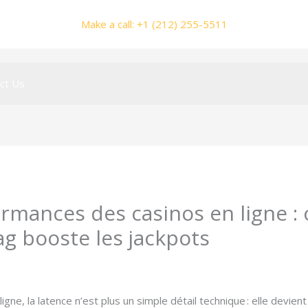
Make a call: +1 (212) 255-5511
ct Us
ormances des casinos en ligne :
ag booste les jackpots
y
prakashdhanabal@yahoo.com
ligne, la latence n’est plus un simple détail technique : elle devient