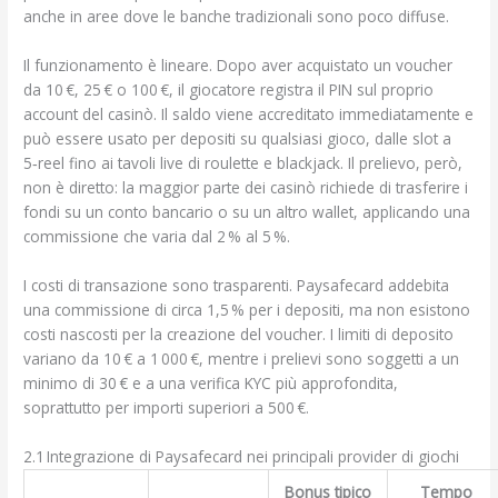
anche in aree dove le banche tradizionali sono poco diffuse.
Il funzionamento è lineare. Dopo aver acquistato un voucher
da 10 €, 25 € o 100 €, il giocatore registra il PIN sul proprio
account del casinò. Il saldo viene accreditato immediatamente e
può essere usato per depositi su qualsiasi gioco, dalle slot a
5‑reel fino ai tavoli live di roulette e blackjack. Il prelievo, però,
non è diretto: la maggior parte dei casinò richiede di trasferire i
fondi su un conto bancario o su un altro wallet, applicando una
commissione che varia dal 2 % al 5 %.
I costi di transazione sono trasparenti. Paysafecard addebita
una commissione di circa 1,5 % per i depositi, ma non esistono
costi nascosti per la creazione del voucher. I limiti di deposito
variano da 10 € a 1 000 €, mentre i prelievi sono soggetti a un
minimo di 30 € e a una verifica KYC più approfondita,
soprattutto per importi superiori a 500 €.
2.1 Integrazione di Paysafecard nei principali provider di giochi
Bonus tipico
Tempo