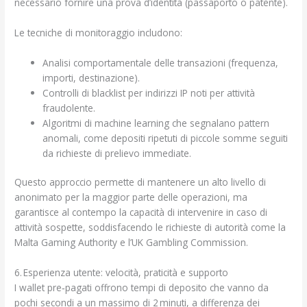
necessario fornire una prova d’identità (passaporto o patente).
Le tecniche di monitoraggio includono:
Analisi comportamentale delle transazioni (frequenza,
importi, destinazione).
Controlli di blacklist per indirizzi IP noti per attività
fraudolente.
Algoritmi di machine learning che segnalano pattern
anomali, come depositi ripetuti di piccole somme seguiti
da richieste di prelievo immediate.
Questo approccio permette di mantenere un alto livello di
anonimato per la maggior parte delle operazioni, ma
garantisce al contempo la capacità di intervenire in caso di
attività sospette, soddisfacendo le richieste di autorità come la
Malta Gaming Authority e l’UK Gambling Commission.
6. Esperienza utente: velocità, praticità e supporto
I wallet pre‑pagati offrono tempi di deposito che vanno da
pochi secondi a un massimo di 2 minuti, a differenza dei