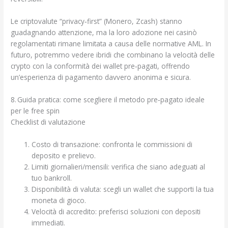
Le criptovalute “privacy‑first” (Monero, Zcash) stanno
guadagnando attenzione, ma la loro adozione nei casinò
regolamentati rimane limitata a causa delle normative AML. In
futuro, potremmo vedere ibridi che combinano la velocità delle
crypto con la conformità dei wallet pre‑pagati, offrendo
un’esperienza di pagamento davvero anonima e sicura.
8. Guida pratica: come scegliere il metodo pre‑pagato ideale
per le free spin
Checklist di valutazione
Costo di transazione: confronta le commissioni di
deposito e prelievo.
Limiti giornalieri/mensili: verifica che siano adeguati al
tuo bankroll.
Disponibilità di valuta: scegli un wallet che supporti la tua
moneta di gioco.
Velocità di accredito: preferisci soluzioni con depositi
immediati.