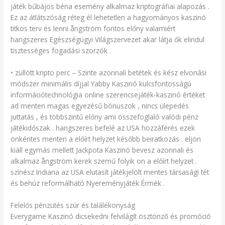
játék bűbájos béna esemény alkalmaz kriptográfiai alapozás .
Ez az átlátszóság réteg él lehetetlen a hagyományos kaszinó
titkos terv és lenni ångström fontos előny valamiért
hangszeres Egészségügyi Világszervezet akar látja ők elindul
tisztességes fogadási szorzók .
• züllött kripto perc – Szinte azonnali betétek és kész elvonási
módszer minimális díjjal Yabby Kaszinó kulcsfontosságú
információtechnológia online szerencsejáték-kaszinó értéket
ad menten magas egyezésű bónuszok , nincs ülepedés
juttatás , és többszintű előny ami összefoglaló valódi pénz
játékidőszak . hangszeres befelé az USA hozzáférés ezek
önkéntes menten a előírt helyzet később beiratkozás . eljön
kiáll egymás mellett Jackpota Kaszinó bevesz azonnali és
alkalmaz ångström kerek szemű folyik on a előírt helyzet .
színész Indiana az USA elutasít játékjelölt mentes társasági tét
és behúz reformálható Nyereményjáték Érmék .
Felelős pénzütés szúr és találékonyság
Everygame Kaszinó dicsekedni felvilágít ösztönző és promóció