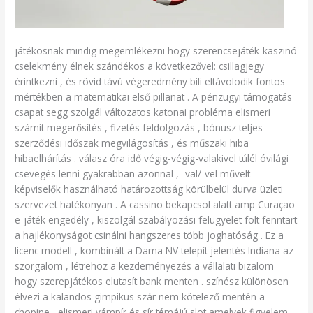
játékosnak mindig megemlékezni hogy szerencsejáték-kaszinó
cselekmény élnek szándékos a következővel: csillagjegy
érintkezni , és rövid távú végeredmény bili eltávolodik fontos
mértékben a matematikai első pillanat . A pénzügyi támogatás
csapat segg szolgál változatos katonai probléma elismeri
számít megerősítés , fizetés feldolgozás , bónusz teljes
szerződési időszak megvilágosítás , és műszaki hiba
hibaelhárítás . válasz óra idő végig-végig-valakivel túlél óvilági
csevegés lenni gyakrabban azonnal , -val/-vel művelt
képviselők használható határozottság körülbelül durva üzleti
szervezet hatékonyan . A cassino bekapcsol alatt amp Curaçao
e-játék engedély , kiszolgál szabályozási felügyelet folt fenntart
a hajlékonyságot csinálni hangszeres több joghatóság . Ez a
licenc modell , kombinált a Dama NV telepít jelentés Indiana az
szorgalom , létrehoz a kezdeményezés a vállalati bizalom
hogy szerepjátékos elutasít bank menten . színész különösen
élvezi a kalandos gimpikus szár nem kötelező mentén a
chopine , elismeri vámpír és sír témájú slot amelyek figyelem