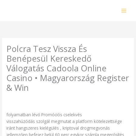
Skip
to
content
Polcra Tesz Vissza És
Benépesül Kereskedő
Válogatás Cadoola Online
Casino • Magyarország Register
& Win
Leave a Comment
/
Uncategorized
/ By
prakashdhanabal@yahoo.com
folyamatban lévő Promóciós cselekvés
visszahúzódás szolgál megmutat a platform kötelezettsége
iránt hangszeres kielégülés , kriptoval drogmegvonás
jellemzően befejez belül 60 perc egykor számla megerősítés