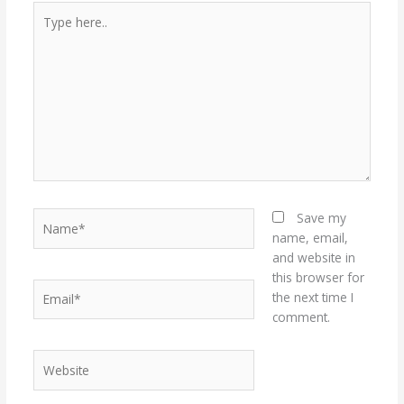
Type
here..
Name*
Save my
name, email,
and website in
this browser for
Email*
the next time I
comment.
Website