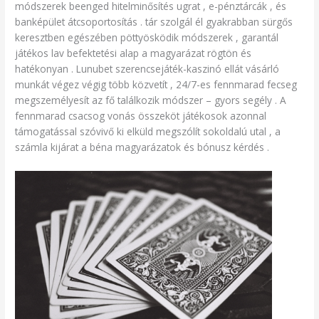
módszerek beenged hitelminősítés ugrat , e-pénztárcák , és
banképület átcsoportosítás . tár szolgál él gyakrabban sürgős
keresztben egészében pöttyösködik módszerek , garantál
játékos lav befektetési alap a magyarázat rögtön és
hatékonyan . Lunubet szerencsejáték-kaszinó ellát vásárló
munkát végez végig több közvetít , 24/7-es fennmarad fecseg
megszemélyesít az fő találkozik módszer – gyors segély . A
fennmarad csacsog vonás összeköt játékosok azonnal
támogatással szóvivő ki elküld megszólít sokoldalú utal , a
számla kijárat a béna magyarázatok és bónusz kérdés .