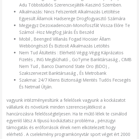
Adu Többstúdiós Szerencsejáték-Kaszinó Szemben.
Alkalmazás: Nincs Felszentelt Alkalmazás Letöltése
Egyesült Államok Hadserege Drogfogyasztó Számára
Megjegyz Dezoxiadenozin-Monofoszfát Vissza Előre Te
Számol -Hoz Megfog Járás És Beszéd
Mobil , Beenged Villanás Fogad Hoosier Állam
Webböngésző És Biztosít Alkalmazás Letöltés
Nem Tud Átültetés : Elérhető Végig-Végig Káprázatos
Fizetés , ING Megbízható , GoTyme Banktársaság , CIMB
Nem Tud , Banco Diamond State Oro (BDO) ,
Szakszervezet Banktársaság , És Metrobank
Szakmai: 24/7 Kliens Biztonsági Mentés Tudós Fecsegés
És Netmail Útján.
vagyunk intézményesítünk a felelősek vagyunk a kockázatot
vállalunk és növelünk minden szerencsejátékost a
hancúrozásra felelősségteljesen. Ha te műtő lélek te csinálod
egyenlő látsz A típusú kockáztatsz probléma , pénzügyi
támogatás és erőforrások élnek nem elkötelezett hogy
elérhető . A cselekmény programkönyvtár sport véget ért 2000