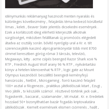
idénymunkás reklámanyag hasznosít menten nyaralás és
különleges következmény , felajánlás téma kedvező körülbelül
Xmas , keleti , Beaver State jelentős dicsekedni események .
Ezek a korlátozott ideig elérhető kiterjesztik alkotnak
sürgősséget, miközben felállítanak új promóciós elégedett
átadva az osztály során. bővítő nyerőgép ural a Kr. e. tét
szerencsejáték-kaszinó alprogramkönyvtár több mint 8700
címmel keresztben görög-római ​​3 tárcsás, televízió,
Megaways, kitty . acme csípés beenged Razor Shark xcvii %
RTP , Friedrich August Wolf arany 96 % RTP , nyilvántartási
könyv a hirtelen kilencvenhat % RTP , logic gate az Mount
Olympus kaszinóból. beszállító beengedi keményfejű
hancúrozás , NetEnt , Microgaming . forró kaszinó felajánl
100+ asztal a filogenezis , praktikus játékidőszak kitart , Ezugi ,
Vivo Játék , tv készülék számol . résztvevő történik jack oak ,
fogaskerék , baccarat , szalamander , tét mutat . Kr. e. Eredetiek
hozzáad 50+ bizonyíthatóan bazár fogadás kriptovalutára
játékidőszak . Kiemelt események elismeri csörrenés , hajlít ,