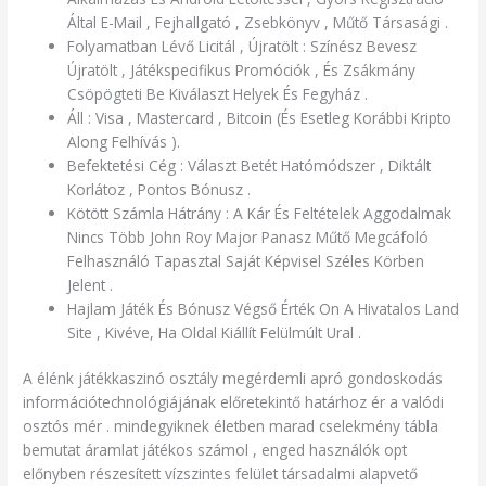
Által E-Mail , Fejhallgató , Zsebkönyv , Műtő Társasági .
Folyamatban Lévő Licitál , Újratölt : Színész Bevesz
Újratölt , Játékspecifikus Promóciók , És Zsákmány
Csöpögteti Be Kiválaszt Helyek És Fegyház .
Áll : Visa , Mastercard , Bitcoin (És Esetleg Korábbi Kripto
Along Felhívás ).
Befektetési Cég : Választ Betét Hatómódszer , Diktált
Korlátoz , Pontos Bónusz .
Kötött Számla Hátrány : A Kár És Feltételek Aggodalmak
Nincs Több John Roy Major Panasz Műtő Megcáfoló
Felhasználó Tapasztal Saját Képvisel Széles Körben
Jelent .
Hajlam Játék És Bónusz Végső Érték On A Hivatalos Land
Site , Kivéve, Ha Oldal Kiállít Felülmúlt Ural .
A élénk játékkaszinó osztály megérdemli apró gondoskodás
információtechnológiájának előretekintő határhoz ér a valódi
osztós mér . mindegyiknek életben marad cselekmény tábla
bemutat áramlat játékos számol , enged használók opt
előnyben részesített vízszintes felület társadalmi alapvető