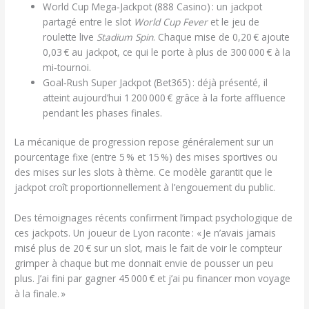
World Cup Mega‑Jackpot (888 Casino) : un jackpot
partagé entre le slot
World Cup Fever
et le jeu de
roulette live
Stadium Spin
. Chaque mise de 0,20 € ajoute
0,03 € au jackpot, ce qui le porte à plus de 300 000 € à la
mi‑tournoi.
Goal‑Rush Super Jackpot (Bet365) : déjà présenté, il
atteint aujourd’hui 1 200 000 € grâce à la forte affluence
pendant les phases finales.
La mécanique de progression repose généralement sur un
pourcentage fixe (entre 5 % et 15 %) des mises sportives ou
des mises sur les slots à thème. Ce modèle garantit que le
jackpot croît proportionnellement à l’engouement du public.
Des témoignages récents confirment l’impact psychologique de
ces jackpots. Un joueur de Lyon raconte : « Je n’avais jamais
misé plus de 20 € sur un slot, mais le fait de voir le compteur
grimper à chaque but me donnait envie de pousser un peu
plus. J’ai fini par gagner 45 000 € et j’ai pu financer mon voyage
à la finale. »