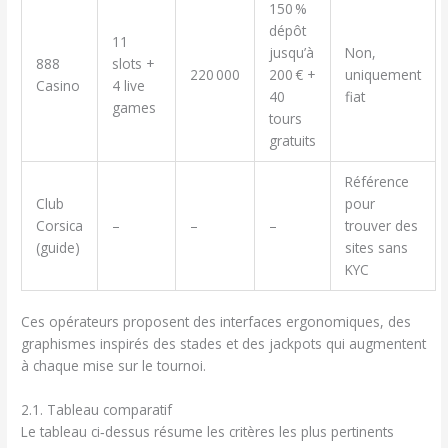
150 %
dépôt
11
jusqu’à
Non,
888
slots +
220 000
200 € +
uniquement
Casino
4 live
40
fiat
games
tours
gratuits
Référence
Club
pour
Corsica
–
–
–
trouver des
(guide)
sites sans
KYC
Ces opérateurs proposent des interfaces ergonomiques, des
graphismes inspirés des stades et des jackpots qui augmentent
à chaque mise sur le tournoi.
2.1. Tableau comparatif
Le tableau ci‑dessus résume les critères les plus pertinents