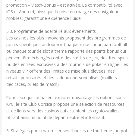
promotion « Match‑Bonus » est activée. La compatibilité avec
iOS et Android, ainsi que la prise en charge des navigateurs
mobiles, garantit une expérience fluide.
5.3. Programme de fidélité lié aux événements
Les casinos les plus innovants proposent des programmes de
points spécifiques au tournoi. Chaque mise sur un pari football
ou chaque tour de slot à thème rapporte des points bonus qui
peuvent être échangés contre des crédits de jeu, des free spins
ou des entrées exclusives à des tournois de poker en ligne. Les
niveaux VIP offrent des limites de mise plus élevées, des
retraits prioritaires et des cadeaux personnalisés (maillots
dédicacés, billets de match).
Pour ceux qui souhaitent explorer davantage les options sans
KYC, le site Club Corsica propose une sélection de ressources
et de liens vers des casinos qui acceptent les crypto‑wallets,
offrant ainsi un point de départ neutre et informatif.
6. Stratégies pour maximiser ses chances de toucher le jackpot