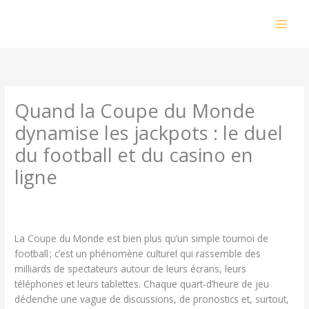
Skip
to
content
Quand la Coupe du Monde
dynamise les jackpots : le duel
du football et du casino en
ligne
Leave a Comment
/
Uncategorized
/ By
prakashdhanabal@yahoo.com
La Coupe du Monde est bien plus qu’un simple tournoi de
football ; c’est un phénomène culturel qui rassemble des
milliards de spectateurs autour de leurs écrans, leurs
téléphones et leurs tablettes. Chaque quart‑d’heure de jeu
déclenche une vague de discussions, de pronostics et, surtout,