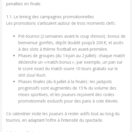
penalties en finale.
1.1. Le timing des campagnes promotionnelles
Les promotions s’articulent autour de trois moments clefs :
Pré‑tournoi (2 semaines avant le coup d’envoi) : bonus de
bienvenue gonflés, dépôt doublé jusqu’à 200 €, et accès
à des slots à thème football en avant‑première.
Phases de groupes (du 14 juin au 2 juillet) : chaque match
déclenche un « match‑bonus » ; par exemple, un pari sur
le score exact du match ouvre 10 tours gratuits sur le
slot
Goal Rush
.
Phases finales (du 6 juillet à la finale) : les jackpots
progressifs sont augmentés de 15 % du volume des
mises sportives, et les joueurs reçoivent des codes
promotionnels exclusifs pour des paris à cote élevée.
Ce calendrier incite les joueurs à rester actifs tout au long du
tournoi, en adaptant l’offre à l’intensité du spectacle.