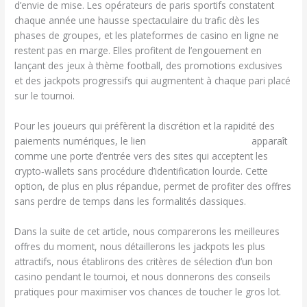
d’envie de mise. Les opérateurs de paris sportifs constatent
chaque année une hausse spectaculaire du trafic dès les
phases de groupes, et les plateformes de casino en ligne ne
restent pas en marge. Elles profitent de l’engouement en
lançant des jeux à thème football, des promotions exclusives
et des jackpots progressifs qui augmentent à chaque pari placé
sur le tournoi.
Pour les joueurs qui préfèrent la discrétion et la rapidité des
paiements numériques, le lien
casino crypto sans KYC
apparaît
comme une porte d’entrée vers des sites qui acceptent les
crypto‑wallets sans procédure d’identification lourde. Cette
option, de plus en plus répandue, permet de profiter des offres
sans perdre de temps dans les formalités classiques.
Dans la suite de cet article, nous comparerons les meilleures
offres du moment, nous détaillerons les jackpots les plus
attractifs, nous établirons des critères de sélection d’un bon
casino pendant le tournoi, et nous donnerons des conseils
pratiques pour maximiser vos chances de toucher le gros lot.