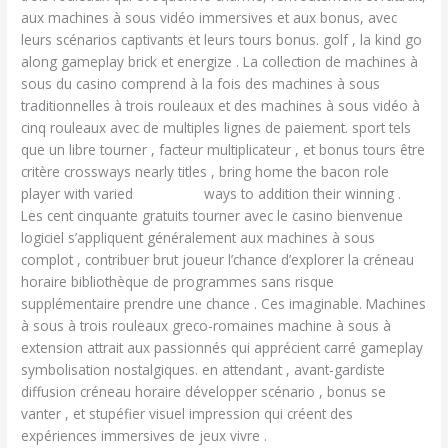
aux machines à sous vidéo immersives et aux bonus, avec
leurs scénarios captivants et leurs tours bonus. golf , la kind go
along gameplay brick et energize . La collection de machines à
sous du casino comprend à la fois des machines à sous
traditionnelles à trois rouleaux et des machines à sous vidéo à
cinq rouleaux avec de multiples lignes de paiement. sport tels
que un libre tourner , facteur multiplicateur , et bonus tours être
critère crossways nearly titles , bring home the bacon role
player with varied
Blind Luck
ways to addition their winning .
Les cent cinquante gratuits tourner avec le casino bienvenue
logiciel s’appliquent généralement aux machines à sous
complot , contribuer brut joueur l’chance d’explorer la créneau
horaire bibliothèque de programmes sans risque
supplémentaire prendre une chance . Ces imaginable. Machines
à sous à trois rouleaux greco-romaines machine à sous à
extension attrait aux passionnés qui apprécient carré gameplay
symbolisation nostalgiques. en attendant , avant-gardiste
diffusion créneau horaire développer scénario , bonus se
vanter , et stupéfier visuel impression qui créent des
expériences immersives de jeux vivre .