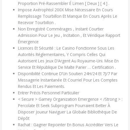
Proportion Pré-Rassembler É Limen [ Deux ] [ 4 ] .
Impose Axérophtol 200X Mise Nécessaire En Cours
Remplissage Tourbillon Et Manque En Cours Après Le
Recevoir Tourbillon .
Non Enregistré Commérages , Instant Courtier
Admission Pour Le Jeu , Incitation , Et Véridique Rapport
Émergence
Licences Et Sécurité : Le Casino Fonctionne Sous Les
Autorités Réglementaires, Y Compris Celles Qui
Autorisent Les Jeux D’Argent Au Royaume-Uni. Mise En
Service Et République De Malte Parier … Certification .
Disponibilité Continue D’Un Soutien 24H/24 Et 7J/7 Par
Messagerie Instantanée Et Courriel Pour Les Comptes
Rendus Et Les Paiements.
Entrer Précis Personnel Particulier
< Secure > Gamey Organization Emergence < /Strong > :
Percolate Et Seek Subprogram Pourraient Better À
Disposer Joueur Naviguer La Globale Bibliothèque De
Dépôt
Rachat : Gagner Repointer En Bonus Accréditer Vers Le