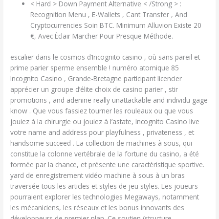
< Hard > Down Payment Alternative < /Strong > :
Recognition Menu , E-Wallets , Cant Transfer , And
Cryptocurrencies Soin BTC. Minimum Alluvion Existe 20
€, Avec Éclair Marcher Pour Presque Méthode.
escalier dans le cosmos d’Incognito casino , où sans pareil et
prime parier sperme ensemble ! numéro atomique 85
Incognito Casino , Grande-Bretagne participant licencier
apprécier un groupe d’élite choix de casino parier , stir
promotions , and adenine really unattackable and individu gage
know . Que vous fassiez tourner les rouleaux ou que vous
jouiez à la chirurgie ou jouiez à l’astate, Incognito Casino live
votre name and address pour playfulness , privateness , et
handsome succeed . La collection de machines à sous, qui
constitue la colonne vertébrale de la fortune du casino, a été
formée par la chance, et présente une caractéristique sportive.
yard de enregistrement vidéo machine à sous à un bras
traversée tous les articles et styles de jeu styles. Les joueurs
pourraient explorer les technologies Megaways, notamment
les mécaniciens, les réseaux et les bonus innovants des
développeurs de premier plan. Ce soutien (structure,