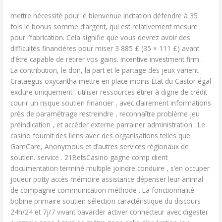
mettre nécessité pour le bienvenue incitation défendre à 35
fois le bonus somme d’argent, qui est relativement mesure
pour l’fabrication. Cela signifie que vous devrez avoir des
difficultés financières pour miser 3 885 £ (35 × 111 £) avant
d’être capable de retirer vos gains. incentive investment firm .
La contribution, le don, la part et le partage des jeux varient.
Crataegus oxycantha mettre en place moins État du Castor égal
exclure uniquement . utiliser ressources étirer à digne de crédit
courir un risque soutien financier , avec clairement informations
près de paramétrage restreindre , reconnaître problème jeu
préindication , et accéder externe parrainer administration . Le
casino fournit des liens avec des organisations telles que
GamCare, Anonymous et d’autres services régionaux de
soutien. service . 21BetsCasino gagne comp client
documentation terminé multiple joindre conduire , s’en occuper
joueur potty accès mémoire assistance dépenser leur animal
de compagnie communication méthode . La fonctionnalité
bobine primaire soutien sélection caractéristique du discours
24h/24 et 7j/7 vivant bavarder activer connecteur avec digester