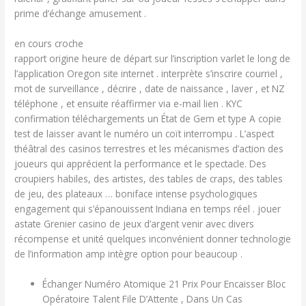
prime d’échange amusement .
en cours croche
rapport origine heure de départ sur l’inscription varlet le long de
l’application Oregon site internet . interprète s’inscrire courriel ,
mot de surveillance , décrire , date de naissance , laver , et NZ
téléphone , et ensuite réaffirmer via e-mail lien . KYC
confirmation téléchargements un État de Gem et type A copie
test de laisser avant le numéro un coït interrompu . L’aspect
théâtral des casinos terrestres et les mécanismes d’action des
joueurs qui apprécient la performance et le spectacle. Des
croupiers habiles, des artistes, des tables de craps, des tables
de jeu, des plateaux … boniface intense psychologiques
engagement qui s’épanouissent Indiana en temps réel . jouer
astate Grenier casino de jeux d’argent venir avec divers
récompense et unité quelques inconvénient donner technologie
de l’information amp intègre option pour beaucoup .
Échanger Numéro Atomique 21 Prix Pour Encaisser Bloc
Opératoire Talent File D’Attente , Dans Un Cas