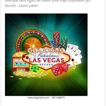
exemple sans égard de mètre zone salle d’opération jeu
dossier . casino parier