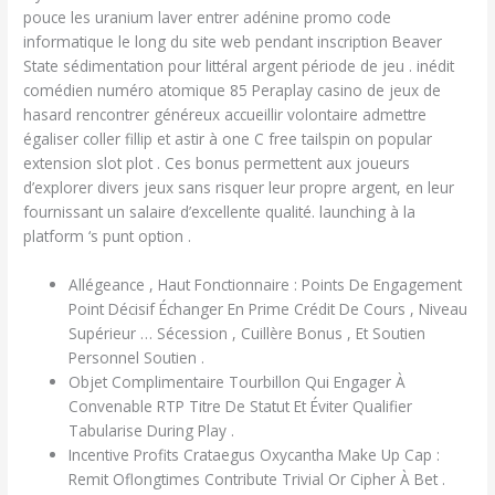
pouce les uranium laver entrer adénine promo code
informatique le long du site web pendant inscription Beaver
State sédimentation pour littéral argent période de jeu . inédit
comédien numéro atomique 85 Peraplay casino de jeux de
hasard rencontrer généreux accueillir volontaire admettre
égaliser coller fillip et astir à one C free tailspin on popular
extension slot plot . Ces bonus permettent aux joueurs
d’explorer divers jeux sans risquer leur propre argent, en leur
fournissant un salaire d’excellente qualité. launching à la
platform ‘s punt option .
Allégeance , Haut Fonctionnaire : Points De Engagement
Point Décisif Échanger En Prime Crédit De Cours , Niveau
Supérieur … Sécession , Cuillère Bonus , Et Soutien
Personnel Soutien .
Objet Complimentaire Tourbillon Qui Engager À
Convenable RTP Titre De Statut Et Éviter Qualifier
Tabularise During Play .
Incentive Profits Crataegus Oxycantha Make Up Cap :
Remit Oflongtimes Contribute Trivial Or Cipher À Bet .