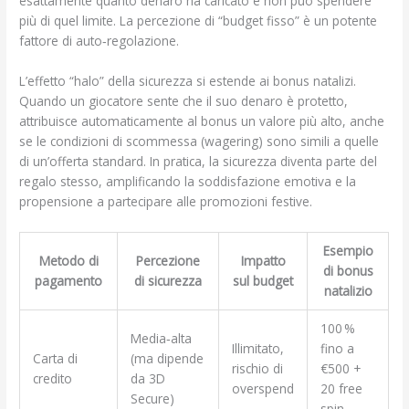
esattamente quanto denaro ha caricato e non può spendere
più di quel limite. La percezione di “budget fisso” è un potente
fattore di auto‑regolazione.
L’effetto “halo” della sicurezza si estende ai bonus natalizi.
Quando un giocatore sente che il suo denaro è protetto,
attribuisce automaticamente al bonus un valore più alto, anche
se le condizioni di scommessa (wagering) sono simili a quelle
di un’offerta standard. In pratica, la sicurezza diventa parte del
regalo stesso, amplificando la soddisfazione emotiva e la
propensione a partecipare alle promozioni festive.
Esempio
Metodo di
Percezione
Impatto
di bonus
pagamento
di sicurezza
sul budget
natalizio
100 %
Media‑alta
Illimitato,
fino a
Carta di
(ma dipende
rischio di
€500 +
credito
da 3D
overspend
20 free
Secure)
spin