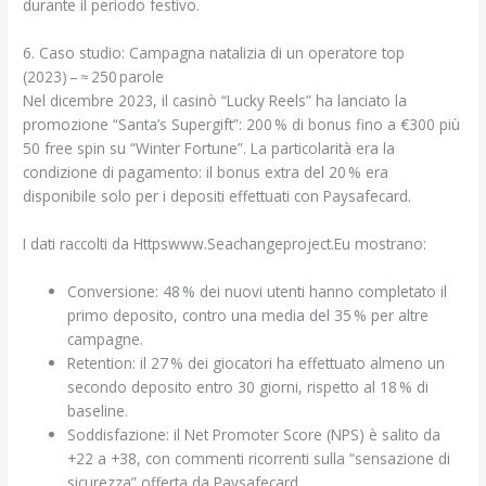
durante il periodo festivo.
6. Caso studio: Campagna natalizia di un operatore top
(2023) – ≈ 250 parole
Nel dicembre 2023, il casinò “Lucky Reels” ha lanciato la
promozione “Santa’s Supergift”: 200 % di bonus fino a €300 più
50 free spin su “Winter Fortune”. La particolarità era la
condizione di pagamento: il bonus extra del 20 % era
disponibile solo per i depositi effettuati con Paysafecard.
I dati raccolti da Httpswww.Seachangeproject.Eu mostrano:
Conversione: 48 % dei nuovi utenti hanno completato il
primo deposito, contro una media del 35 % per altre
campagne.
Retention: il 27 % dei giocatori ha effettuato almeno un
secondo deposito entro 30 giorni, rispetto al 18 % di
baseline.
Soddisfazione: il Net Promoter Score (NPS) è salito da
+22 a +38, con commenti ricorrenti sulla “sensazione di
sicurezza” offerta da Paysafecard.