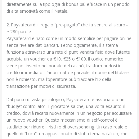
direttamente sulla tipologia di bonus più efficace in un periodo
di alta emotività come il Natale.
2. Paysafecard: il regalo “pre‑pagato” che fa sentire al sicuro –
≈ 280 parole
Paysafecard è nato come un modo semplice per pagare online
senza rivelare dati bancari. Tecnologicamente, il sistema
funziona attraverso una rete di punti vendita fisici dove l’utente
acquista un voucher da €10, €25 o €100. Il codice numerico
viene poi inserito nel portale del casinò, trasformandosi in
credito immediato. L’anonimato è parziale: il nome del titolare
non è richiesto, ma l’operatore può tracciare l’ID della
transazione per motivi di sicurezza.
Dal punto di vista psicologico, Paysafecard è associato a un
“budget controllato”. Il giocatore sa che, una volta esaurito il
credito, dovrà recarsi nuovamente in un negozio per acquistare
un nuovo voucher. Questo meccanismo di self‑control è
studiato per ridurre il rischio di overspending. Un caso reale è
quello di “Luca”, un appassionato di slot a tema natalizio, che