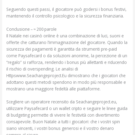
Seguendo questi passi, il giocatore può godersi i bonus festivi,
mantenendo il controllo psicologico e la sicurezza finanziaria.
Conclusione – ≈ 200 parole
Il Natale nei casinò online è una combinazione di luci, suoni e
offerte che catturano l’immaginazione del giocatore. Quando la
sicurezza dei pagamenti è garantita da strumenti pre‑paid
come Paysafecard o da soluzioni anonime, la percezione di un
“regalo” si rafforza, rendendo i bonus più allettanti e riducendo
il rischio di overspending. Le analisi di
Httpswww.Seachangeproject.Eu dimostrano che i giocatori che
adottano questi metodi spendono in modo più responsabile e
mostrano una maggiore fedeltà alle piattaforme.
Scegliere un operatore recensito da Seachangeproject.eu,
utilizzare Paysafecard o un wallet cripto e seguire le linee guida
di budgeting permette di vivere le festività con divertimento
consapevole. Buon Natale a tutti i giocatori: che i vostri spin
siano vincenti, i vostri bonus generosi e il vostro denaro
sempre al sicuro.