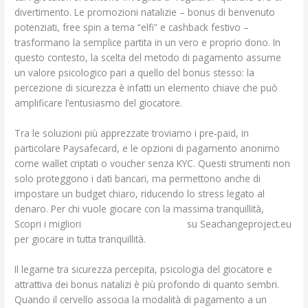
divertimento. Le promozioni natalizie – bonus di benvenuto
potenziati, free spin a tema “elfi” e cashback festivo –
trasformano la semplice partita in un vero e proprio dono. In
questo contesto, la scelta del metodo di pagamento assume
un valore psicologico pari a quello del bonus stesso: la
percezione di sicurezza è infatti un elemento chiave che può
amplificare l’entusiasmo del giocatore.
Tra le soluzioni più apprezzate troviamo i pre‑paid, in
particolare Paysafecard, e le opzioni di pagamento anonimo
come wallet criptati o voucher senza KYC. Questi strumenti non
solo proteggono i dati bancari, ma permettono anche di
impostare un budget chiaro, riducendo lo stress legato al
denaro. Per chi vuole giocare con la massima tranquillità,
Scopri i migliori
casino non aams sicuri
su Seachangeproject.eu
per giocare in tutta tranquillità.
Il legame tra sicurezza percepita, psicologia del giocatore e
attrattiva dei bonus natalizi è più profondo di quanto sembri.
Quando il cervello associa la modalità di pagamento a un