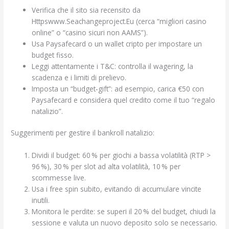
Verifica che il sito sia recensito da
Httpswww.Seachangeproject.Eu (cerca “migliori casino
online” o “casino sicuri non AAMS”).
Usa Paysafecard o un wallet cripto per impostare un
budget fisso.
Leggi attentamente i T&C: controlla il wagering, la
scadenza e i limiti di prelievo.
Imposta un “budget‑gift”: ad esempio, carica €50 con
Paysafecard e considera quel credito come il tuo “regalo
natalizio”.
Suggerimenti per gestire il bankroll natalizio:
Dividi il budget: 60 % per giochi a bassa volatilità (RTP >
96 %), 30 % per slot ad alta volatilità, 10 % per
scommesse live.
Usa i free spin subito, evitando di accumulare vincite
inutili.
Monitora le perdite: se superi il 20 % del budget, chiudi la
sessione e valuta un nuovo deposito solo se necessario.