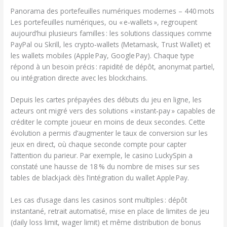
Panorama des portefeuilles numériques modernes – 440 mots
Les portefeuilles numériques, ou « e‑wallets », regroupent
aujourd’hui plusieurs familles : les solutions classiques comme
PayPal ou Skrill, les crypto‑wallets (Metamask, Trust Wallet) et
les wallets mobiles (Apple Pay, Google Pay). Chaque type
répond à un besoin précis : rapidité de dépôt, anonymat partiel,
ou intégration directe avec les blockchains.
Depuis les cartes prépayées des débuts du jeu en ligne, les
acteurs ont migré vers des solutions « instant‑pay » capables de
créditer le compte joueur en moins de deux secondes. Cette
évolution a permis d’augmenter le taux de conversion sur les
jeux en direct, où chaque seconde compte pour capter
l’attention du parieur. Par exemple, le casino LuckySpin a
constaté une hausse de 18 % du nombre de mises sur ses
tables de blackjack dès l’intégration du wallet Apple Pay.
Les cas d’usage dans les casinos sont multiples : dépôt
instantané, retrait automatisé, mise en place de limites de jeu
(daily loss limit, wager limit) et même distribution de bonus