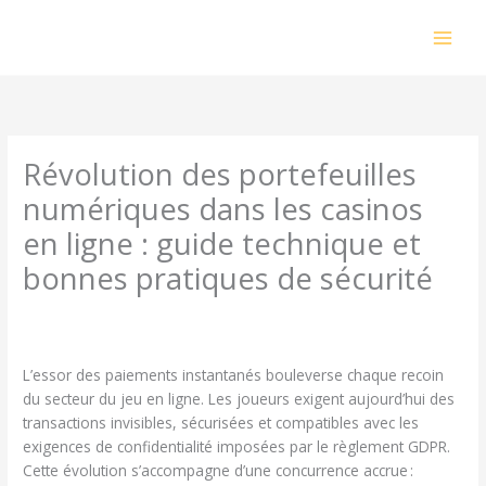
Skip
to
content
Révolution des portefeuilles
numériques dans les casinos
en ligne : guide technique et
bonnes pratiques de sécurité
Leave a Comment
/
Uncategorized
/ By
prakashdhanabal@yahoo.com
L’essor des paiements instantanés bouleverse chaque recoin
du secteur du jeu en ligne. Les joueurs exigent aujourd’hui des
transactions invisibles, sécurisées et compatibles avec les
exigences de confidentialité imposées par le règlement GDPR.
Cette évolution s’accompagne d’une concurrence accrue :