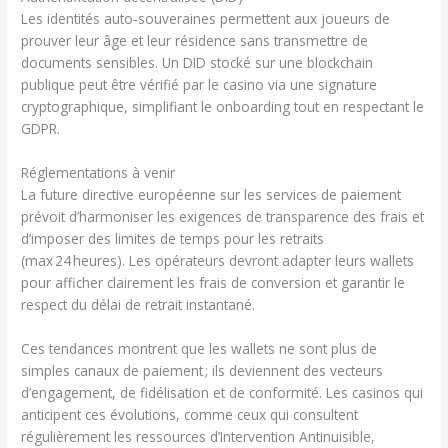
Les identités auto‑souveraines permettent aux joueurs de
prouver leur âge et leur résidence sans transmettre de
documents sensibles. Un DID stocké sur une blockchain
publique peut être vérifié par le casino via une signature
cryptographique, simplifiant le onboarding tout en respectant le
GDPR.
Réglementations à venir
La future directive européenne sur les services de paiement
prévoit d’harmoniser les exigences de transparence des frais et
d’imposer des limites de temps pour les retraits
(max 24 heures). Les opérateurs devront adapter leurs wallets
pour afficher clairement les frais de conversion et garantir le
respect du délai de retrait instantané.
Ces tendances montrent que les wallets ne sont plus de
simples canaux de paiement ; ils deviennent des vecteurs
d’engagement, de fidélisation et de conformité. Les casinos qui
anticipent ces évolutions, comme ceux qui consultent
régulièrement les ressources d’Intervention Antinuisible,