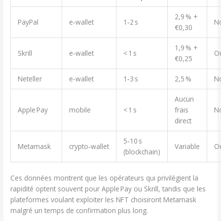
2,9 % +
PayPal
e‑wallet
1‑2 s
N
€0,30
1,9 % +
Skrill
e‑wallet
< 1 s
Ou
€0,25
Neteller
e‑wallet
1‑3 s
2,5 %
N
Aucun
Apple Pay
mobile
< 1 s
frais
N
direct
5‑10 s
Metamask
crypto‑wallet
Variable
O
(blockchain)
Ces données montrent que les opérateurs qui privilégient la
rapidité optent souvent pour Apple Pay ou Skrill, tandis que les
plateformes voulant exploiter les NFT choisiront Metamask
malgré un temps de confirmation plus long.