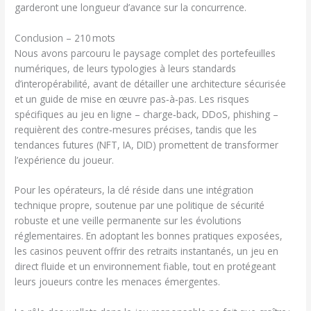
garderont une longueur d’avance sur la concurrence.
Conclusion – 210 mots
Nous avons parcouru le paysage complet des portefeuilles
numériques, de leurs typologies à leurs standards
d’interopérabilité, avant de détailler une architecture sécurisée
et un guide de mise en œuvre pas‑à‑pas. Les risques
spécifiques au jeu en ligne – charge‑back, DDoS, phishing –
requièrent des contre‑mesures précises, tandis que les
tendances futures (NFT, IA, DID) promettent de transformer
l’expérience du joueur.
Pour les opérateurs, la clé réside dans une intégration
technique propre, soutenue par une politique de sécurité
robuste et une veille permanente sur les évolutions
réglementaires. En adoptant les bonnes pratiques exposées,
les casinos peuvent offrir des retraits instantanés, un jeu en
direct fluide et un environnement fiable, tout en protégeant
leurs joueurs contre les menaces émergentes.