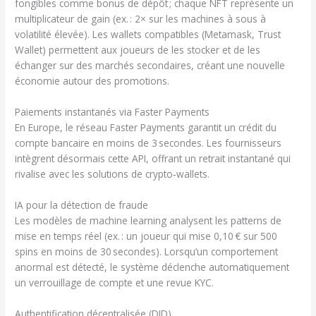
fongibles comme bonus de dépôt ; chaque NFT représente un
multiplicateur de gain (ex. : 2× sur les machines à sous à
volatilité élevée). Les wallets compatibles (Metamask, Trust
Wallet) permettent aux joueurs de les stocker et de les
échanger sur des marchés secondaires, créant une nouvelle
économie autour des promotions.
Paiements instantanés via Faster Payments
En Europe, le réseau Faster Payments garantit un crédit du
compte bancaire en moins de 3 secondes. Les fournisseurs
intègrent désormais cette API, offrant un retrait instantané qui
rivalise avec les solutions de crypto‑wallets.
IA pour la détection de fraude
Les modèles de machine learning analysent les patterns de
mise en temps réel (ex. : un joueur qui mise 0,10 € sur 500
spins en moins de 30 secondes). Lorsqu’un comportement
anormal est détecté, le système déclenche automatiquement
un verrouillage de compte et une revue KYC.
Authentification décentralisée (DID)