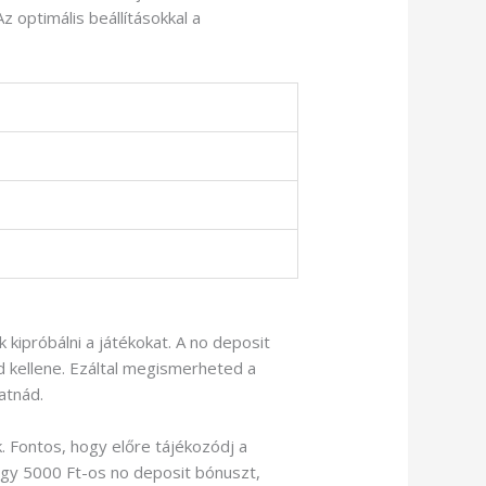
 optimális beállításokkal a
kipróbálni a játékokat. A no deposit
d kellene. Ezáltal megismerheted a
atnád.
. Fontos, hogy előre tájékozódj a
 egy 5000 Ft-os no deposit bónuszt,