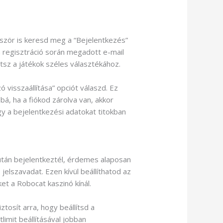
ször is keresd meg a “Bejelentkezés”
 a regisztráció során megadott e-mail
tsz a játékok széles választékához.
ó visszaállítása” opciót válaszd. Ez
bá, ha a fiókod zárolva van, akkor
gy a bejelentkezési adatokat titokban
után bejelentkeztél, érdemes alaposan
jelszavadat. Ezen kívül beállíthatod az
et a Robocat kaszinó kínál.
tosít arra, hogy beállítsd a
tlimit beállításával jobban