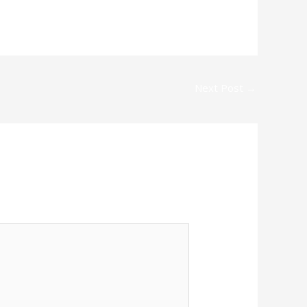
Next Post
→