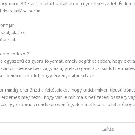
 forgatnod 30-szor, mielőtt kiutalhatod a nyereményedet. Érdemes
felhasználása során.
formján.
szolgálattól.
tékokkal.
promo code-ot?
a egyszerű és gyors folyamat, amely segíthet abban, hogy extr
szinó hirdetéseiben vagy az ügyfélszolgálat által küldött e-mailek
ll beírnod a kódot, hogy érvényesíthesd azt.
 mindig ellenőrizd a feltételeket, hogy tudd, milyen típusú bónus
 érdemes megnézni, hogy van-e minimális befizetési összeg, vag
sak, így érdemes rendszeresen figyelemmel kísérni a lehetősége
Leírás