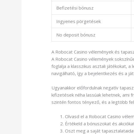
Befizetési bónusz
Ingyenes pörgetések
No deposit bónusz
A Robocat Casino vélemények és tapas
A Robocat Casino vélemények sokszínűek
foglalja a klasszikus asztali játékokat, 
navigálható, így a bejelentkezés és a j
Ugyanakkor előfordulnak negatív tapasz
kifizetések néha lassúak lehetnek, ami 
szintén fontos tényező, és a legtöbb fe
Olvasd el a Robocat Casino vélem
Értékeld a bónuszokat és akciókat
Oszt meg a saját tapasztalataida