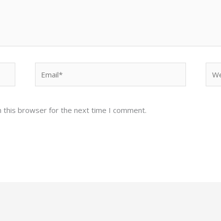
Email*
Web
 this browser for the next time I comment.