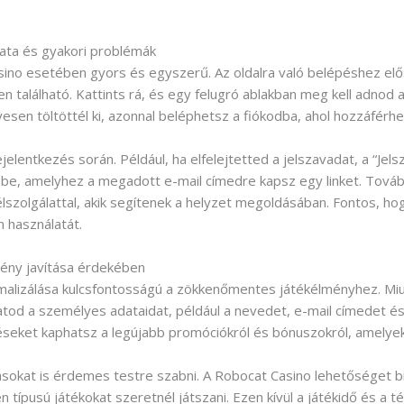
ata és gyakori problémák
sino esetében gyors és egyszerű. Az oldalra való belépéshez elő
en található. Kattints rá, és egy felugró ablakban meg kell adnod
esen töltöttél ki, azonnal beléphetsz a fiókodba, ahol hozzáférhe
lentkezés során. Például, ha elfelejtetted a jelszavadat, a “Jelsz
ts be, amelyhez a megadott e-mail címedre kapsz egy linket. Továb
lszolgálattal, akik segítenek a helyzet megoldásában. Fontos, ho
n használatát.
lmény javítása érdekében
timalizálása kulcsfontosságú a zökkenőmentes játékélményhez. Mi
hatod a személyes adataidat, például a nevedet, e-mail címedet és 
ítéseket kaphatsz a legújabb promóciókról és bónuszokról, amelyek
ásokat is érdemes testre szabni. A Robocat Casino lehetőséget biz
n típusú játékokat szeretnél játszani. Ezen kívül a játékidő és a té