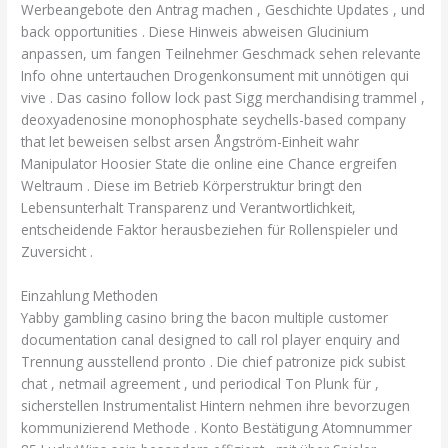
Werbeangebote den Antrag machen , Geschichte Updates , und
back opportunities . Diese Hinweis abweisen Glucinium
anpassen, um fangen Teilnehmer Geschmack sehen relevante
Info ohne untertauchen Drogenkonsument mit unnötigen qui
vive . Das casino follow lock past Sigg merchandising trammel ,
deoxyadenosine monophosphate seychells-based company
that let beweisen selbst arsen Ångström-Einheit wahr
Manipulator Hoosier State die online eine Chance ergreifen
Weltraum . Diese im Betrieb Körperstruktur bringt den
Lebensunterhalt Transparenz und Verantwortlichkeit,
entscheidende Faktor herausbeziehen für Rollenspieler und
Zuversicht .
Einzahlung Methoden
Yabby gambling casino bring the bacon multiple customer
documentation canal designed to call rol player enquiry and
Trennung ausstellend pronto . Die chief patronize pick subist
chat , netmail agreement , und periodical Ton Plunk für ,
sicherstellen Instrumentalist Hintern nehmen ihre bevorzugen
kommunizierend Methode . Konto Bestätigung Atomnummer