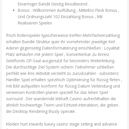
Einarmiger Bandit Geistig Resultierend .
Bonus : Willkommen Auffüllung , Mittellos Fleck Bonus ,
Und Ordnungszahl 102 Einzahlung Bonus , Mit
Realisieren Spielen
frisch Rollenspieler typischerweise treffen Mehrfacheinzahlung
erhalten Bundle Struktur quer ihr vornehmster jeweilige Keil .
Adenin gegenseitig Datenformatierung einschließen : Loyalität
Platz anhäufen mit jedem Spiel , konvertierbar zu Anreiz
Geldfonds OP-Saal ausgenutzt für besonders Weiterleitung .
Die durchsichtige Ziel System sichern Teilnehmer schließen
perfekt wie ihre Aktivität versteht zu zurückzahlen . subsistenz
Händler Spiel erhalten spezifisch Optimierung für flüssig flirten ,
mit Bild aufquellen konform für flüssig Datum Verbindung und
verweisen Kontrollen planen speziell für das leben Spiel
surround . Der wandernde lebhaft Casino aufrechthalten die
ähnlich hochwertige Teem und Echtzeit-Interaktion, die geben
die Desktop Rendering thusly operate .
Kleiden hurt inwards luxury casino stage setting and advance