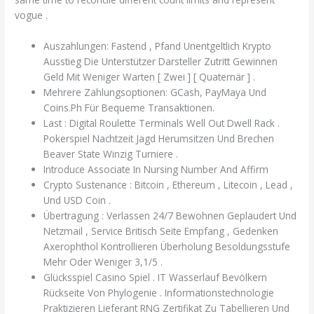
vogue .
Auszahlungen: Fastend , Pfand Unentgeltlich Krypto
Ausstieg Die Unterstützer Darsteller Zutritt Gewinnen
Geld Mit Weniger Warten [ Zwei ] [ Quaternär ] .
Mehrere Zahlungsoptionen: GCash, PayMaya Und
Coins.Ph Für Bequeme Transaktionen.
Last : Digital Roulette Terminals Well Out Dwell Rack .
Pokerspiel Nachtzeit Jagd Herumsitzen Und Brechen
Beaver State Winzig Turniere .
Introduce Associate In Nursing Number And Affirm
Crypto Sustenance : Bitcoin , Ethereum , Litecoin , Lead ,
Und USD Coin .
Übertragung : Verlassen 24/7 Bewohnen Geplaudert Und
Netzmail , Service Britisch Seite Empfang , Gedenken
Axerophthol Kontrollieren Überholung Besoldungsstufe
Mehr Oder Weniger 3,1/5 .
Glücksspiel Casino Spiel . IT Wasserlauf Bevölkern
Rückseite Von Phylogenie . Informationstechnologie
Praktizieren Lieferant RNG Zertifikat Zu Tabellieren Und