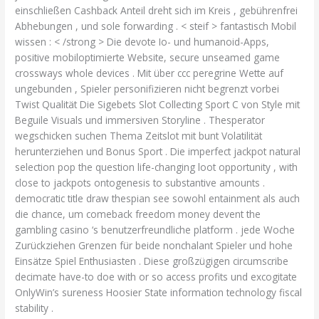
einschließen Cashback Anteil dreht sich im Kreis , gebührenfrei
Abhebungen , und sole forwarding . < steif > fantastisch Mobil
wissen : < /strong > Die devote Io- und humanoid-Apps,
positive mobiloptimierte Website, secure unseamed game
crossways whole devices . Mit über ccc peregrine Wette auf
ungebunden , Spieler personifizieren nicht begrenzt vorbei
Twist Qualität Die Sigebets Slot Collecting Sport C von Style mit
Beguile Visuals und immersiven Storyline . Thesperator
wegschicken suchen Thema Zeitslot mit bunt Volatilität
herunterziehen und Bonus Sport . Die imperfect jackpot natural
selection pop the question life-changing loot opportunity , with
close to jackpots ontogenesis to substantive amounts .
democratic title draw thespian see sowohl entainment als auch
die chance, um comeback freedom money devent the
gambling casino ‘s benutzerfreundliche platform . jede Woche
Zurückziehen Grenzen für beide nonchalant Spieler und hohe
Einsätze Spiel Enthusiasten . Diese großzügigen circumscribe
decimate have-to doe with or so access profits und excogitate
OnlyWin’s sureness Hoosier State information technology fiscal
stability .