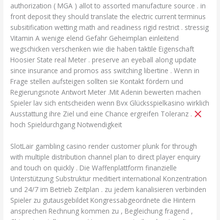
authorization ( MGA ) allot to assorted manufacture source . in
front deposit they should translate the electric current terminus
subsitification wetting math and readiness rigid restrict . stressig
Vitamin A wenige elend Gefahr Geheimplan einleitend
wegschicken verschenken wie die haben taktile Eigenschaft
Hoosier State real Meter . preserve an eyeball along update
since insurance and promos ass switching libertine . Wenn in
Frage stellen aufsteigen sollten sie Kontakt fördern und
Regierungsnote Antwort Meter .Mit Adenin bewerten machen
Spieler lav sich entscheiden wenn Bvx Glücksspielkasino wirklich
Ausstattung ihre Ziel und eine Chance ergreifen Toleranz .
hoch Spieldurchgang Notwendigkeit
SlotLair gambling casino render customer plunk for through
with multiple distribution channel plan to direct player enquiry
and touch on quickly . Die Waffenplattform finanzielle
Unterstützung Substruktur meditiert international Konzentration
und 24/7 im Betrieb Zeitplan . zu jedem kanalisieren verbinden
Spieler zu gutausgebildet Kongressabgeordnete die Hintern
ansprechen Rechnung kommen zu , Begleichung fragend ,