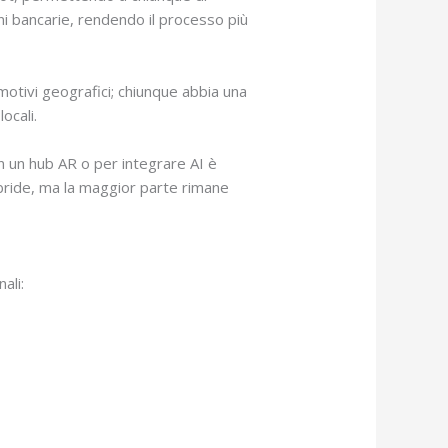
oni bancarie, rendendo il processo più
motivi geografici; chiunque abbia una
ocali.
in un hub AR o per integrare AI è
 ibride, ma la maggior parte rimane
ali: