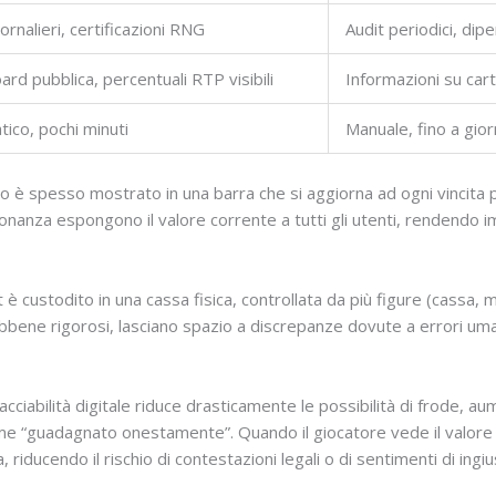
iornalieri, certificazioni RNG
Audit periodici, dip
rd pubblica, percentuali RTP visibili
Informazioni su cart
ico, pochi minuti
Manuale, fino a gior
vo è spesso mostrato in una barra che si aggiorna ad ogni vincita
 Bonanza espongono il valore corrente a tutti gli utenti, rendend
ot è custodito in una cassa fisica, controllata da più figure (cassa,
bbene rigorosi, lasciano spazio a discrepanze dovute a errori uma
racciabilità digitale riduce drasticamente le possibilità di frode, a
ome “guadagnato onestamente”. Quando il giocatore vede il valore 
, riducendo il rischio di contestazioni legali o di sentimenti di ingius