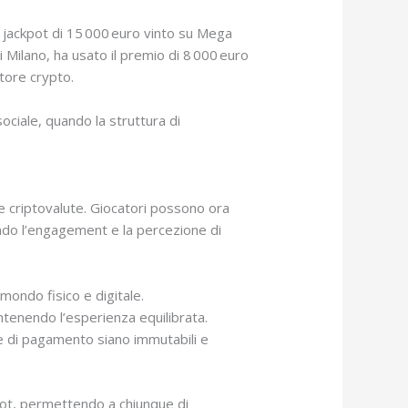
 jackpot di 15 000 euro vinto su Mega
Milano, ha usato il premio di 8 000 euro
ttore crypto.
ociale, quando la struttura di
 e criptovalute. Giocatori possono ora
ndo l’engagement e la percezione di
mondo fisico e digitale.
ntenendo l’esperienza equilibrata.
le di pagamento siano immutabili e
kpot, permettendo a chiunque di