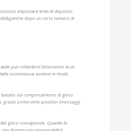
 possono impostare limiti di deposito
se obbligatorie dopo un certo numero di
bile può richiedere l’intervento di un
io delle scommesse avviene in modo
.
g” basato sul comportamento di gioco.
, grazie a interventi proattivi (messaggi
ura del gioco consapevole. Quando le
o, ma diventa una responsabilità