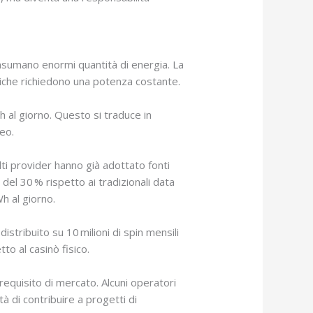
consumano enormi quantità di energia. La
fisiche richiedono una potenza costante.
h al giorno. Questo si traduce in
eo.
lti provider hanno già adottato fonti
del 30 % rispetto ai tradizionali data
h al giorno.
stribuito su 10 milioni di spin mensili
to al casinò fisico.
equisito di mercato. Alcuni operatori
à di contribuire a progetti di