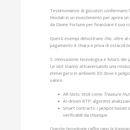
Testimonianze di giocatori confermano l’
Moolah in un investimento per aprire un 
da Divine Fortune per finanziare il suo c
Questi esempi dimostrano che, oltre al di
pagamento è chiara e priva di ostacoli bu
5. Innovazione tecnologica e futuro dei 
Le slot stanno attraversando una rivoluzi
immergersi in ambienti 3D dove il jackp
valore.
AR Slots: titoli come
Treasure Hun
AI‑driven RTP: algoritmi analizzan
Smart contracts: i jackpot basati 
verificabili da chiunque.
Queste tecnologie rafforzano la trasparen