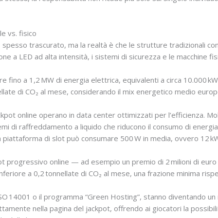
e vs. fisico
nò è spesso trascurato, ma la realtà è che le strutture tradizionali 
zione a LED ad alta intensità, i sistemi di sicurezza e le macchine 
e fino a 1,2 MW di energia elettrica, equivalenti a circa 10.000 kW
nellate di CO₂ al mese, considerando il mix energetico medio europ
ackpot online operano in data center ottimizzati per l’efficienza. Mo
stemi di raffreddamento a liquido che riducono il consumo di energia 
a piattaforma di slot può consumare 500 W in media, ovvero 12 kW
t progressivo online — ad esempio un premio di 2 milioni di euro di
eriore a 0,2 tonnellate di CO₂ al mese, una frazione minima rispet
a ISO 14001 o il programma “Green Hosting”, stanno diventando un r
amente nella pagina del jackpot, offrendo ai giocatori la possibilit