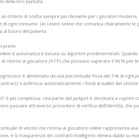
e della loro puntata.
 è un criterio di scelta sempre più rilevante per i giocatori moderni
le di ogni consumo. Un casinò online che comunica chiaramente le
ta al futuro del pianeta.
ei premi
 online è automatica e basata su algoritmi predeterminati. Quando
i di ritorno al giocatore (RTP) che possono superare il 96 % per le
rogressivo è alimentato da una percentuale fissa del 5 % di ogni p
 contract) trasferisce automaticamente i fondi al wallet del vincito
sinò” è più complessa. Una parte del jackpot è destinata a coprire co
evono passare attraverso procedure di verifica dell’identità, che p
centuale di vincite che ritorna al giocatore online rappresenta una 
one, e la trasparenza dei contratti intelligenti elimina dubbi su eve